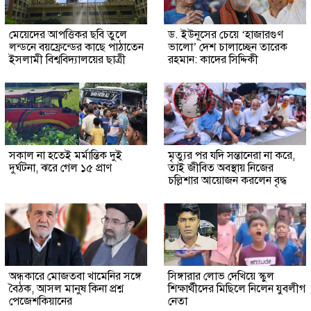
মেয়েদের আপত্তিকর ছবি তুলে
ড. ইউনূসের চেয়ে ‘হাজারগুণ
লন্ডনে বয়ফ্রেন্ডের কাছে পাঠাতেন
ভালো’ দেশ চালাচ্ছেন তারেক
ইসলামী বিশ্ববিদ্যালয়ের ছাত্রী
রহমান: কাদের সিদ্দিকী
সকাল না হতেই মর্মান্তিক দুই
মৃত্যুর পর যদি সন্তানেরা না করে,
দুর্ঘটনা, ঝরে গেল ১৫ প্রাণ
তাই জীবিত অবস্থায় নিজের
চল্লিশার আয়োজন করলেন বৃদ্ধ
অন্ধকারে মোজতবা খামেনির সঙ্গে
সিঙ্গারার লোভ দেখিয়ে স্কুল
বৈঠক, আসল মানুষ কিনা প্রশ্ন
শিক্ষার্থীদের মিছিলে নিলেন যুবলীগ
পেজেশকিয়ানের
নেতা