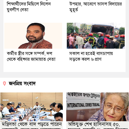
শিক্ষার্থীদের মিছিলে নিলেন
উপহার, আবেগে ভাসল বিদায়ের
যুবলীগ নেতা
মুহূর্ত
কর্মীর স্ত্রীর সঙ্গে সম্পর্ক, দল
সকাল না হতেই বাসচাপায়
থেকে বহিষ্কার জামায়াত নেতা
সড়কে ঝরল ৬ প্রাণ
জনপ্রিয় সংবাদ
মন্ত্রিসভা থেকে বাদ পড়তে পারেন
অভিযুক্ত শেখ হাসিনাসহ ৫০,