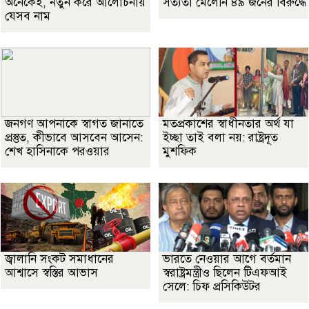
অনেকেই, নতুন করে আলোচনায়
সত্যতা মেলেনি ৪৯ জনের বিরুদ্ধে
যেসব নাম
জনগণ আপনাকে স্বাগত জানাতে
মতপ্রকাশের স্বাধীনতার অর্থ যা
প্রস্তুত, কীভাবে আসবেন আসেন:
ইচ্ছা তাই বলা নয়: রাষ্ট্রদূত
শেখ হাসিনাকে পরওয়ার
মুশফিক
জ্বালানি সংকট সমাধানের
ভারতে নেওয়ার আগে বর্তমান
আশ্বাসে স্বস্তির আভাস
স্বরাষ্ট্রমন্ত্রীও ছিলেন টিএফআই
সেলে: চিফ প্রসিকিউটর