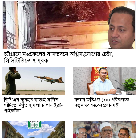
চট্টগ্রামে নওফেলের বাসভবনে অগ্নিসংযোগের চেষ্টা,
সিসিটিভিতে ৭ যুবক
জিপিএস ব্যবহার ছাড়াই মার্কিন
বন্যায় ক্ষতিগ্রস্ত ১০০ পরিবারকে
ঘাঁটিতে নিখুঁত হামলা চালান ইরানি
নতুন ঘর দেবেন প্রধানমন্ত্রী
পাইলটরা