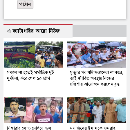
এ ক্যাটাগরির আরো নিউজ
সকাল না হতেই মর্মান্তিক দুই
মৃত্যুর পর যদি সন্তানেরা না করে,
দুর্ঘটনা, ঝরে গেল ১৫ প্রাণ
তাই জীবিত অবস্থায় নিজের
চল্লিশার আয়োজন করলেন বৃদ্ধ
সিঙ্গারার লোভ দেখিয়ে স্কুল
মসজিদের ইমামকে ওমরাহ