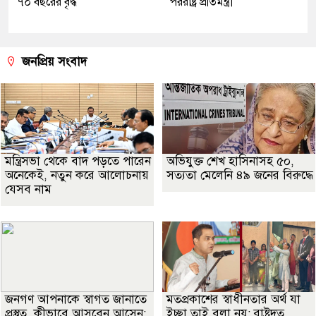
৭০ বছরের বৃদ্ধ
পররাষ্ট্র প্রতিমন্ত্রী
জনপ্রিয় সংবাদ
মন্ত্রিসভা থেকে বাদ পড়তে পারেন
অভিযুক্ত শেখ হাসিনাসহ ৫০,
অনেকেই, নতুন করে আলোচনায়
সত্যতা মেলেনি ৪৯ জনের বিরুদ্ধে
যেসব নাম
জনগণ আপনাকে স্বাগত জানাতে
মতপ্রকাশের স্বাধীনতার অর্থ যা
প্রস্তুত, কীভাবে আসবেন আসেন:
ইচ্ছা তাই বলা নয়: রাষ্ট্রদূত