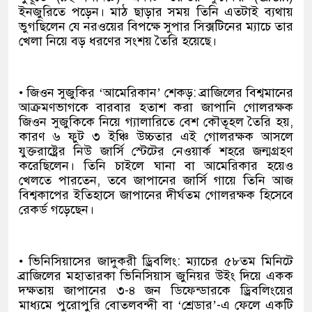
ইনজুরিতে পড়েন। মাঠ ছাড়ার সময় তিনি এতটাই ব্যথায়
ভুগছিলেন যে নরওয়ের বিপক্ষে সুপার সিক্সটিনের ম্যাচে তার
খেলা নিয়ে বড় ধরণের সংশয় তৈরি হয়েছে।
• জিওন সুজুকির ‘আমেরিকান’ শেকড়: ব্রাজিলের বিশ্বমানের
আক্রমণভাগকে বারবার হতাশ করা জাপানি গোলরক্ষক
জিওন সুজুকিকে নিয়ে গ্যালারিতে বেশ কৌতূহল তৈরি হয়,
কারণ ৬ ফুট ৩ ইঞ্চি উচ্চতার এই গোলরক্ষক আসলে
যুক্তরাষ্ট্রের নিউ জার্সি স্টেটের নেওয়ার্ক শহরে জন্মগ্রহণ
করেছিলেন। তিনি চাইলে ঘানা বা আমেরিকার হয়েও
খেলতে পারতেন, তবে জাপানের জার্সি গায়ে তিনি আজ
বিশ্বকাপের ইতিহাসে জাপানের দীর্ঘতম গোলরক্ষক হিসেবে
রেকর্ড গড়েছেন।
• ভিনিসিয়াসের জাদুকরী ড্রিবলিং: ম্যাচের ৫৮তম মিনিটে
ব্রাজিলের মহাতারকা ভিনিসিয়াস জুনিয়র উইং দিয়ে একক
দক্ষতায় জাপানের ৩-৪ জন ডিফেন্ডারকে ড্রিবলিংয়ের
মাধ্যমে পুরোপুরি বোতলবন্দী বা ‘শ্রেডার’-এ ফেলে একটি