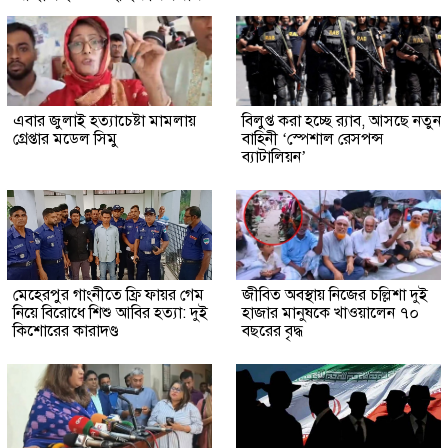
এবার জুলাই হত্যাচেষ্টা মামলায়
বিলুপ্ত করা হচ্ছে র‍্যাব, আসছে নতুন
গ্রেপ্তার মডেল সিমু
বাহিনী ‘স্পেশাল রেসপন্স
ব্যাটালিয়ন’
মেহেরপুর গাংনীতে ফ্রি ফায়র গেম
জীবিত অবস্থায় নিজের চল্লিশা দুই
নিয়ে বিরোধে শিশু আবির হত্যা: দুই
হাজার মানুষকে খাওয়ালেন ৭০
কিশোরের কারাদণ্ড
বছরের বৃদ্ধ