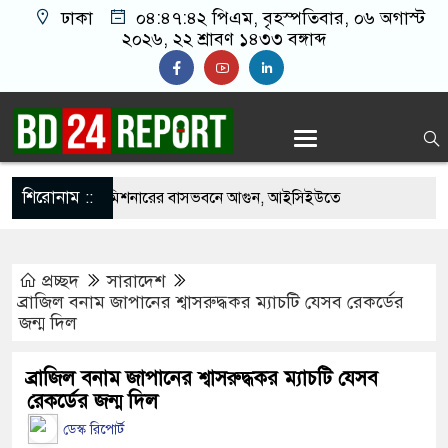
ঢাকা
০৪:৪৭:৪৩ পিএম
, বৃহস্পতিবার, ০৬ অগাস্ট
২০২৬, ২২ শ্রাবণ ১৪৩৩ বঙ্গাব্দ
শিরোনাম ::
় পাকিস্তানি হাইকমিশনারের বাসভবনে আগুন, আইসিইউতে
প্রচ্ছদ
সারাদেশ
হত্যাচেষ্টা মামলায় গ্রেপ্তার মডেল সিমু
ব্রাজিল বনাম জাপানের শ্বাসরুদ্ধকর ম্যাচটি যেসব রেকর্ডের
জন্ম দিল
 হচ্ছে র‍্যাব, আসছে নতুন বাহিনী ‘স্পেশাল রেসপন্স
ব্রাজিল বনাম জাপানের শ্বাসরুদ্ধকর ম্যাচটি যেসব
রেকর্ডের জন্ম দিল
াংনীতে ফ্রি ফায়র গেম নিয়ে বিরোধে শিশু আবির হত্যা: দুই
ডেস্ক রিপোর্ট