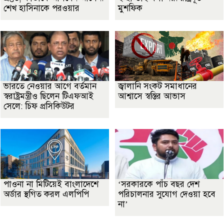
শেখ হাসিনাকে পরওয়ার
মুশফিক
ভারতে নেওয়ার আগে বর্তমান
জ্বালানি সংকট সমাধানের
স্বরাষ্ট্রমন্ত্রীও ছিলেন টিএফআই
আশ্বাসে স্বস্তির আভাস
সেলে: চিফ প্রসিকিউটর
পাওনা না মিটিয়েই বাংলাদেশে
‘সরকারকে পাঁচ বছর দেশ
অর্ডার স্থগিত করল এলপিপি
পরিচালনার সুযোগ দেওয়া হবে
না’