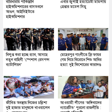
বারিধারায় পাকিস্তানি
এবার জুলাই হত্যাচেষ্টা মামলায়
হাইকমিশনারের বাসভবনে
গ্রেপ্তার মডেল সিমু
আগুন, আইসিইউতে
হাইকমিশনার
বিলুপ্ত করা হচ্ছে র‍্যাব, আসছে
মেহেরপুর গাংনীতে ফ্রি ফায়র
নতুন বাহিনী ‘স্পেশাল রেসপন্স
গেম নিয়ে বিরোধে শিশু আবির
ব্যাটালিয়ন’
হত্যা: দুই কিশোরের কারাদণ্ড
জীবিত অবস্থায় নিজের চল্লিশা
আওয়ামী লীগের ‘জঙ্গিবাদের
দুই হাজার মানুষকে খাওয়ালেন
ন্যারেটিভ’ পুরনো রাজনীতি :