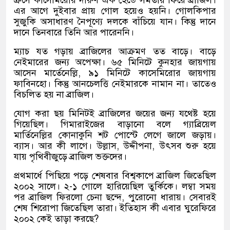
ক্রসে কাসেমিরোর দারুণ এক হেডে সমতায় ফিরে ব্রাজিল।
এর আগে দুইবার প্রায় গোল হয়েও হয়নি। গোলকিপার
সুজুকি অসাধারণ নৈপূণ্যে দলকে বাঁচিয়ে যান। কিন্তু দানে
দানে তিনবারে তিনি আর পারেননি।
ম্যাচ যত গড়ায় ব্রাজিলের আক্রমণ তত বাড়ে। বাড়ে
নেইমারের জন্য অপেক্ষা। ৬৫ মিনিটে কুনহার জায়গায়
আসেন মার্তেনেল্লি, ৯১ মিনিটে কাসেমিরোর জায়গায়
ফাবিনহো। কিন্তু আনচেলত্তি নেইমারকে নামান না। তাতেও
বিচলিত হয় না ব্রাজিল।
যোগ করা ছয় মিনিটই ব্রাজিলের জয়ের জন্য যথেষ্ট হয়ে
গিয়েছিল। গিমারাইজের বাড়ানো বলে গ্যাব্রিয়েল
মার্তিনেল্লির কোনাকুনি শট পোস্টে লেগে জালে জড়ায়।
ব্যাস। আর কী লাগে। উল্লাস, উদ্দীপনা, উৎসব শুরু হয়ে
যায় পৃথিবীজুড়ে ব্রাজিল ভক্তদের।
প্রথমার্ধে পিছিয়ে পড়ে শেষবার বিশ্বকাপে ব্রাজিল জিতেছিল
২০০২ সালে। ২-১ গোলে হারিয়েছিল তুর্কিকে। লম্বা সময়
পর ব্রাজিল ফিরলো চেনা ছন্দে, পুরোনো ধারায়। সেবারই
শেষ শিরোপা জিতেছিল তারা। ইতিহাস কী এবার ঘুরেফিরে
২০০২ কেই তাড়া করছে?