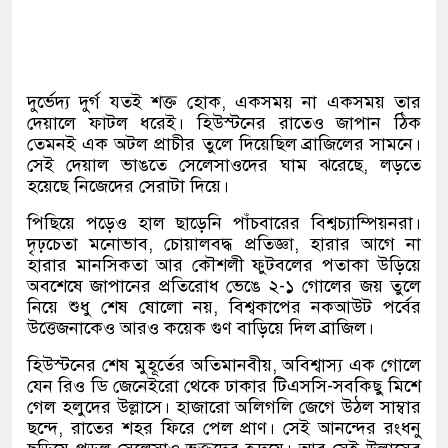
দুর্ভেদ্য দুর্গ যতই শক্ত হোক, একসময় না একসময় তার
দেয়ালে ফাটল ধরেই। হিউস্টনের রাতেও জাপান ঠিক
তেমনই এক অটল প্রাচীর তুলে দিয়েছিল ব্রাজিলের সামনে।
সেই দেয়াল ভাঙতে সেলেসাওদের ঘাম ঝরেছে, লড়তে
হয়েছে নিজেদের সেরাটা দিয়ে।
পিছিয়ে পড়েও হাল ছাড়েনি পাঁচবারের বিশ্বচ্যাম্পিয়নরা।
দৃঢ়চেতা মনোভাব, চোয়ালবদ্ধ প্রতিজ্ঞা, হারার আগে না
হারার মানসিকতা আর কৌশলী ফুটবলের পতাকা উড়িয়ে
অবশেষে জাপানের প্রতিরোধ ভেঙে ২-১ গোলের জয় তুলে
নিয়ে শুধু শেষ ষোলো নয়, বিশ্বকাপের নকআউট পর্বের
উত্তেজনাকেও আরও কয়েক গুণ বাড়িয়ে দিল ব্রাজিল।
হিউস্টনের শেষ মুহূর্তের অতিমানবীয়, অবিশ্বাস্য এক গোলে
যেন রিও ডি জেনেইরো থেকে ঢাকার টিএসসি-সবকিছু মিশে
গেল হলুদের উল্লাসে। হাজারো অলিগলি জেগে উঠল সাম্বার
ছন্দে, রাতের শহর ফিরে পেল প্রাণ। সেই আনন্দের রংধনু