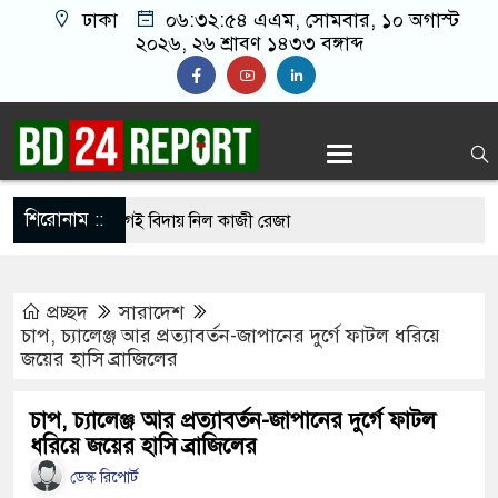
ঢাকা
০৬:৩২:৫৫ এএম
, সোমবার, ১০ অগাস্ট
২০২৬, ২৬ শ্রাবণ ১৪৩৩ বঙ্গাব্দ
শিরোনাম ::
ল জানার আগেই বিদায় নিল কাজী রেজা
য়ে নিতে প্রধানমন্ত্রী তারেক রহমানের সঙ্গে বৈঠকে বসেছেন
প্রচ্ছদ
সারাদেশ
মিশনার
চাপ, চ্যালেঞ্জ আর প্রত্যাবর্তন-জাপানের দুর্গে ফাটল ধরিয়ে
জয়ের হাসি ব্রাজিলের
াণ্ডে ১৬ বাংলাদেশির মৃত্যু, পররাষ্ট্রমন্ত্রী-প্রতিমন্ত্রীর শোক
কমু না নে মা, আগুন লেগে পুড়ে যাচ্ছি মা, মরে যাচ্ছি:
চাপ, চ্যালেঞ্জ আর প্রত্যাবর্তন-জাপানের দুর্গে ফাটল
ধরিয়ে জয়ের হাসি ব্রাজিলের
ন হারিয়ে দিশেহারা পরিবার
ডেস্ক রিপোর্ট