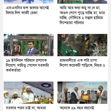
এসএসসির ফল জানার আগেই
আমি আর কথা কমু না নে মা,
বিদায় নিল কাজী রেজা
আগুন লেগে পুড়ে যাচ্ছি মা, মরে
যাচ্ছি: সৌদিতে ২ সন্তান হারিয়ে
দিশেহারা পরিবার
১৯ ইউনিয়ন পরিষদে প্রশাসক
রাজধানীতে এক লরি চাপা
নিয়োগ, দায়িত্ব পেলেন সরকারি
দিলো কয়েকটি গাড়িকে, নিহত ২
কর্মকর্তারা
সরকার পতন চাই না, আমরা
অনেকে ২৯ বছর বয়সেই