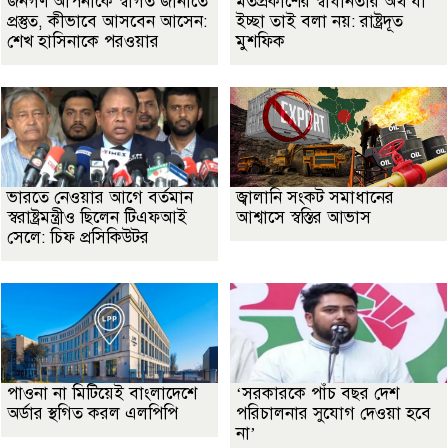
জনগণ আপনাকে স্বাগত জানাতে
মতপ্রকাশের স্বাধীনতার অর্থ যা
প্রস্তুত, কীভাবে আসবেন আসেন:
ইচ্ছা তাই বলা নয়: রাষ্ট্রদূত
শেখ হাসিনাকে পরওয়ার
মুশফিক
ভারতে নেওয়ার আগে বর্তমান
জ্বালানি সংকট সমাধানের
স্বরাষ্ট্রমন্ত্রীও ছিলেন টিএফআই
আশ্বাসে স্বস্তির আভাস
সেলে: চিফ প্রসিকিউটর
পাওনা না মিটিয়েই বাংলাদেশে
‘সরকারকে পাঁচ বছর দেশ
অর্ডার স্থগিত করল এলপিপি
পরিচালনার সুযোগ দেওয়া হবে
না’