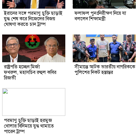
ইরানের সঙ্গে পরমাণু চুক্তি ছাড়াই
ফলাফল পুনঃনিরীক্ষণ নিয়ে যা
যুদ্ধ শেষ করে নিজেদের বিজয়
বললেন শিক্ষামন্ত্রী
ঘোষণা করতে চান ট্রাম্প
রাষ্ট্রপতি হচ্ছেন মির্জা
সীমান্তে আটক ভারতীয় নাগরিককে
ফখরুল, মহাসচিব রুহুল কবির
পুলিশের নিকট হস্তান্তর
রিজভী
পরমাণু চুক্তি ছাড়াই হরমুজ
খোলার বিনিময়ে যুদ্ধ থামাতে
পারেন ট্রাম্প