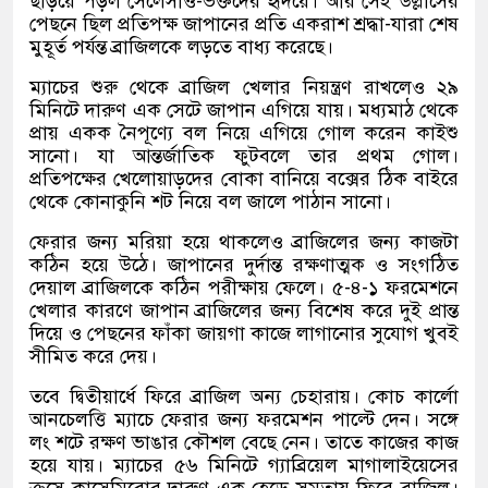
ছড়িয়ে পড়ল সেলেসাও-ভক্তদের হৃদয়ে। আর সেই উল্লাসের
পেছনে ছিল প্রতিপক্ষ জাপানের প্রতি একরাশ শ্রদ্ধা-যারা শেষ
মুহূর্ত পর্যন্ত ব্রাজিলকে লড়তে বাধ্য করেছে।
ম্যাচের শুরু থেকে ব্রাজিল খেলার নিয়ন্ত্রণ রাখলেও ২৯
মিনিটে দারুণ এক সেটে জাপান এগিয়ে যায়। মধ্যমাঠ থেকে
প্রায় একক নৈপূণ্যে বল নিয়ে এগিয়ে গোল করেন কাইশু
সানো। যা আন্তর্জাতিক ফুটবলে তার প্রথম গোল।
প্রতিপক্ষের খেলোয়াড়দের বোকা বানিয়ে বক্সের ঠিক বাইরে
থেকে কোনাকুনি শট নিয়ে বল জালে পাঠান সানো।
ফেরার জন্য মরিয়া হয়ে থাকলেও ব্রাজিলের জন্য কাজটা
কঠিন হয়ে উঠে। জাপানের দুর্দান্ত রক্ষণাত্মক ও সংগঠিত
দেয়াল ব্রাজিলকে কঠিন পরীক্ষায় ফেলে। ৫-৪-১ ফরমেশনে
খেলার কারণে জাপান ব্রাজিলের জন্য বিশেষ করে দুই প্রান্ত
দিয়ে ও পেছনের ফাঁকা জায়গা কাজে লাগানোর সুযোগ খুবই
সীমিত করে দেয়।
তবে দ্বিতীয়ার্ধে ফিরে ব্রাজিল অন্য চেহারায়। কোচ কার্লো
আনচেলত্তি ম্যাচে ফেরার জন্য ফরমেশন পাল্টে দেন। সঙ্গে
লং শটে রক্ষণ ভাঙার কৌশল বেছে নেন। তাতে কাজের কাজ
হয়ে যায়। ম্যাচের ৫৬ মিনিটে গ্যাব্রিয়েল মাগালাইয়েসের