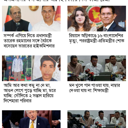
সম্পর্ক এগিয়ে নিতে প্রধানমন্ত্রী
রিয়াদে অগ্নিকাণ্ডে ১৬ বাংলাদেশির
তারেক রহমানের সঙ্গে বৈঠকে
মৃত্যু, পররাষ্ট্রমন্ত্রী-প্রতিমন্ত্রীর শোক
বসেছেন ভারতের হাইকমিশনার
আমি আর কথা কমু না নে মা,
মন খুলে গান গাওয়া যায়, নাম্বার
আগুন লেগে পুড়ে যাচ্ছি মা, মরে
দেওয়া যায় না: শিক্ষামন্ত্রী
যাচ্ছি: সৌদিতে ২ সন্তান হারিয়ে
দিশেহারা পরিবার