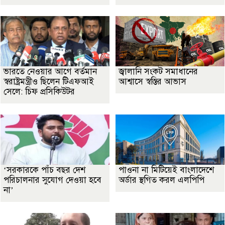
ভারতে নেওয়ার আগে বর্তমান
জ্বালানি সংকট সমাধানের
স্বরাষ্ট্রমন্ত্রীও ছিলেন টিএফআই
আশ্বাসে স্বস্তির আভাস
সেলে: চিফ প্রসিকিউটর
‘সরকারকে পাঁচ বছর দেশ
পাওনা না মিটিয়েই বাংলাদেশে
পরিচালনার সুযোগ দেওয়া হবে
অর্ডার স্থগিত করল এলপিপি
না’