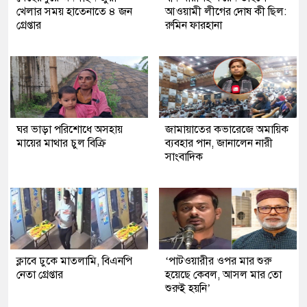
খেলার সময় হাতেনাতে ৪ জন
আওয়ামী লীগের দোষ কী ছিল:
গ্রেপ্তার
রুমিন ফারহানা
ঘর ভাড়া পরিশোধে অসহায়
জামায়াতের কভারেজে অমায়িক
মায়ের মাথার চুল বিক্রি
ব্যবহার পান, জানালেন নারী
সাংবাদিক
ক্লাবে ঢুকে মাতলামি, বিএনপি
‘পাটওয়ারীর ওপর মার শুরু
নেতা গ্রেপ্তার
হয়েছে কেবল, আসল মার তো
শুরুই হয়নি’