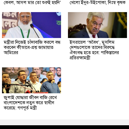
কেবল, আসল মার তো শুরুই হয়নি’
খেলো ইঁদুর-উইপোকা, নিঃস্ব কৃষক
মন্ত্রীরা নিজেই চাঁদাবাজি করলে বন্ধ
ইসরায়েল ‘অবৈধ’, মুসলিম
করবেন কীভাবে-প্রশ্ন জামায়াত
দেশগুলোকে তাদের বিরুদ্ধে
আমিরের
ঐক্যবদ্ধ হতে হবে: পাকিস্তানের
প্রতিরক্ষামন্ত্রী
জুলাই যোদ্ধারা জীবন বাজি রেখে
বাংলাদেশকে নতুন করে স্বাধীন
করেছে: গণপূর্ত মন্ত্রী