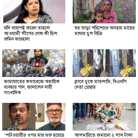
যদি খারাপই করেন তাহলে
ঘর ভাড়া পরিশোধে অসহায় মায়ের
আওয়ামী লীগের দোষ কী ছিল:
মাথার চুল বিক্রি
রুমিন ফারহানা
জামায়াতের কভারেজে অমায়িক
ক্লাবে ঢুকে মাতলামি, বিএনপি
ব্যবহার পান, জানালেন নারী
নেতা গ্রেপ্তার
সাংবাদিক
‘পাটওয়ারীর ওপর মার শুরু হয়েছে
আলমারিতে জমানো ২ লাখ টাকা