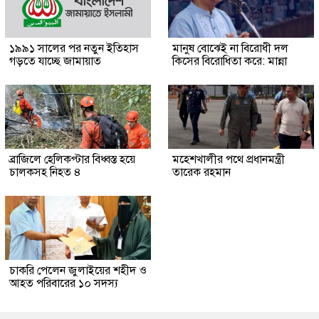
১৯৯১ সালের পর নতুন ইতিহাস
মানুষ বোঝেই না বিরোধী দল
গড়তে যাচ্ছে জামায়াত
কিসের বিরোধিতা করে: মান্না
ব্রাজিলে হেলিকপ্টার বিধ্বস্ত হয়ে
মহেশখালীর পথে প্রধানমন্ত্রী
চালকসহ নিহত ৪
তারেক রহমান
চাকরি পেলেন জুলাইয়ের শহীদ ও
আহত পরিবারের ১০ সদস্য