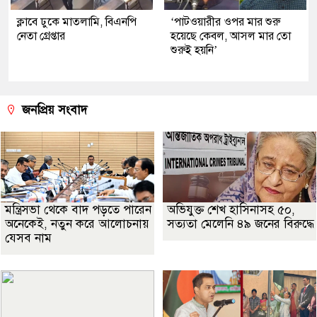
ক্লাবে ঢুকে মাতলামি, বিএনপি
‘পাটওয়ারীর ওপর মার শুরু
নেতা গ্রেপ্তার
হয়েছে কেবল, আসল মার তো
শুরুই হয়নি’
জনপ্রিয় সংবাদ
মন্ত্রিসভা থেকে বাদ পড়তে পারেন
অভিযুক্ত শেখ হাসিনাসহ ৫০,
অনেকেই, নতুন করে আলোচনায়
সত্যতা মেলেনি ৪৯ জনের বিরুদ্ধে
যেসব নাম