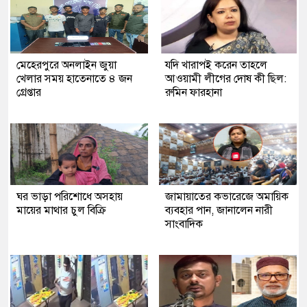
মেহেরপুরে অনলাইন জুয়া
যদি খারাপই করেন তাহলে
খেলার সময় হাতেনাতে ৪ জন
আওয়ামী লীগের দোষ কী ছিল:
গ্রেপ্তার
রুমিন ফারহানা
ঘর ভাড়া পরিশোধে অসহায়
জামায়াতের কভারেজে অমায়িক
মায়ের মাথার চুল বিক্রি
ব্যবহার পান, জানালেন নারী
সাংবাদিক