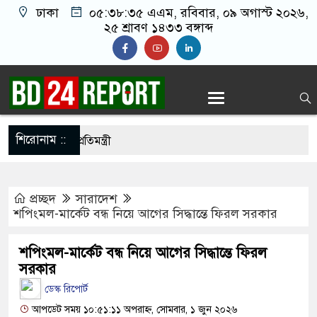
ঢাকা
০৫:৩৮:৩৬ এএম
, রবিবার, ০৯ অগাস্ট ২০২৬,
২৫ শ্রাবণ ১৪৩৩ বঙ্গাব্দ
শিরোনাম ::
লেন ৬ মন্ত্রী-প্রতিমন্ত্রী
াতনের শিকার হয়ে দেশে ফিরেছেন ৭০ হাজার নারী কর্মী
প্রচ্ছদ
সারাদেশ
 হাসিনা বিতর্ক: বাংলাদেশ-ভারত সম্পর্কে আস্থার সংকট?
শপিংমল-মার্কেট বন্ধ নিয়ে আগের সিদ্ধান্তে ফিরল সরকার
য়ায় আক্র’ম’ণা’ত্ম’ক বক্তব্য ব’ন্ধ করুন : জামায়াত
শপিংমল-মার্কেট বন্ধ নিয়ে আগের সিদ্ধান্তে ফিরল
সরকার
ডেস্ক রিপোর্ট
 হাসিনা বিতর্ক: বাংলাদেশ-ভারত সম্পর্কে টানাপোড়েন কি
আপডেট সময় ১০:৫১:১১ অপরাহ্ন, সোমবার, ১ জুন ২০২৬