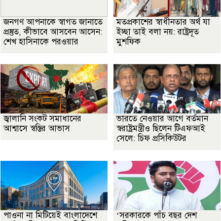
জনগণ আপনাকে স্বাগত জানাতে
মতপ্রকাশের স্বাধীনতার অর্থ যা
প্রস্তুত, কীভাবে আসবেন আসেন:
ইচ্ছা তাই বলা নয়: রাষ্ট্রদূত
শেখ হাসিনাকে পরওয়ার
মুশফিক
জ্বালানি সংকট সমাধানের
ভারতে নেওয়ার আগে বর্তমান
আশ্বাসে স্বস্তির আভাস
স্বরাষ্ট্রমন্ত্রীও ছিলেন টিএফআই
সেলে: চিফ প্রসিকিউটর
পাওনা না মিটিয়েই বাংলাদেশে
‘সরকারকে পাঁচ বছর দেশ