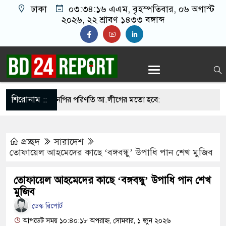
ঢাকা
০৩:৩৪:১৭ এএম
, বৃহস্পতিবার, ০৬ অগাস্ট
২০২৬, ২২ শ্রাবণ ১৪৩৩ বঙ্গাব্দ
শিরোনাম ::
া সামলালে বিএনপির পরিণতি আ.লীগের মতো হবে:
েতে বক্তারা
প্রচ্ছদ
সারাদেশ
িনাকে রাখতে চাচ্ছে না: আসিফ মাহমুদ
তোফায়েল আহমেদের কাছে ‘বঙ্গবন্ধু’ উপাধি পান শেখ মুজিব
ে জুতা নিক্ষেপকারীরা জা’র’জ, রাজপথে নামলে
তোফায়েল আহমেদের কাছে ‘বঙ্গবন্ধু’ উপাধি পান শেখ
ারবেন না: আমির হামজা
মুজিব
ডেস্ক রিপোর্ট
তাত’, জবাব দিতে হবে প্রধানমন্ত্রীকে: জামায়াত আমির
আপডেট সময় ১০:৪০:১৮ অপরাহ্ন, সোমবার, ১ জুন ২০২৬