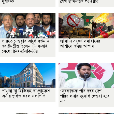
মুশফিক
শেখ হাসিনাকে পরওয়ার
ভারতে নেওয়ার আগে বর্তমান
জ্বালানি সংকট সমাধানের
স্বরাষ্ট্রমন্ত্রীও ছিলেন টিএফআই
আশ্বাসে স্বস্তির আভাস
সেলে: চিফ প্রসিকিউটর
পাওনা না মিটিয়েই বাংলাদেশে
‘সরকারকে পাঁচ বছর দেশ
অর্ডার স্থগিত করল এলপিপি
পরিচালনার সুযোগ দেওয়া হবে
না’