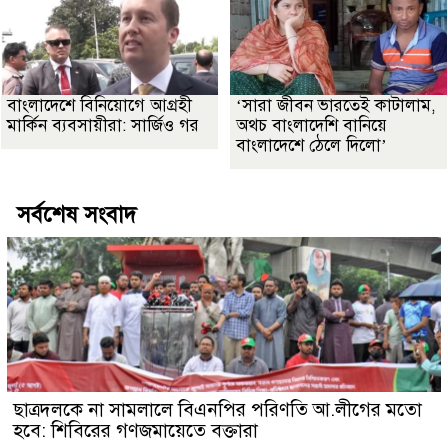
বাংলাদেশে বিনিয়োগে আগ্রহী
‘সারা জীবন ভারতেই কাটালাম,
মার্কিন ব্যবসায়ীরা: সার্জিও গর
অথচ বাংলাদেশি বানিয়ে
বাংলাদেশে ঠেলে দিলো’
সর্বশেষ সংবাদ
ছাত্রদলকে না সামলালে বিএনপির পরিণতি আ.লীগের মতো
হবে: শিবিরের গণজমায়েতে বক্তারা