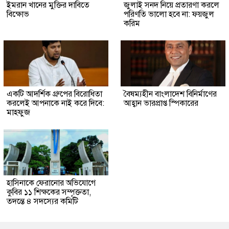
ইমরান খানের মুক্তির দাবিতে
জুলাই সনদ নিয়ে প্রতারণা করলে
বিক্ষোভ
পরিণতি ভালো হবে না: ফয়জুল
করিম
একটি আদর্শিক গ্রুপের বিরোধিতা
বৈষম্যহীন বাংলাদেশ বিনির্মাণের
করলেই আপনাকে নাই করে দিবে:
আহ্বান ভারপ্রাপ্ত স্পিকারের
মাহফুজ
হাসিনাকে ফেরানোর অভিযোগে
কুবির ১১ শিক্ষকের সম্পৃক্ততা,
তদন্তে ৪ সদস্যের কমিটি