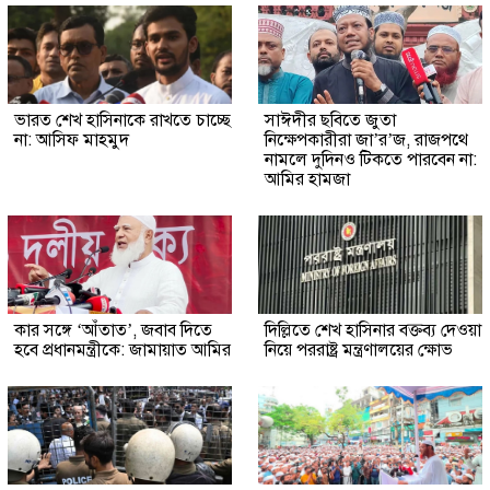
ভারত শেখ হাসিনাকে রাখতে চাচ্ছে
সাঈদীর ছবিতে জুতা
না: আসিফ মাহমুদ
নিক্ষেপকারীরা জা’র’জ, রাজপথে
নামলে দুদিনও টিকতে পারবেন না:
আমির হামজা
কার সঙ্গে ‘আঁতাত’, জবাব দিতে
দিল্লিতে শেখ হাসিনার বক্তব্য দেওয়া
হবে প্রধানমন্ত্রীকে: জামায়াত আমির
নিয়ে পররাষ্ট্র মন্ত্রণালয়ের ক্ষোভ