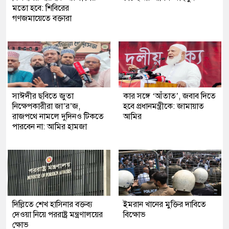
মতো হবে: শিবিরের
গণজমায়েতে বক্তারা
সাঈদীর ছবিতে জুতা
কার সঙ্গে ‘আঁতাত’, জবাব দিতে
নিক্ষেপকারীরা জা’র’জ,
হবে প্রধানমন্ত্রীকে: জামায়াত
রাজপথে নামলে দুদিনও টিকতে
আমির
পারবেন না: আমির হামজা
দিল্লিতে শেখ হাসিনার বক্তব্য
ইমরান খানের মুক্তির দাবিতে
দেওয়া নিয়ে পররাষ্ট্র মন্ত্রণালয়ের
বিক্ষোভ
ক্ষোভ