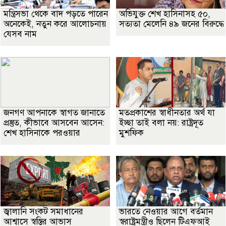
মন্ত্রিসভা থেকে বাদ পড়তে পারেন
অভিযুক্ত শেখ হাসিনাসহ ৫০,
অনেকেই, নতুন করে আলোচনায়
সত্যতা মেলেনি ৪৯ জনের বিরুদ্ধে
যেসব নাম
জনগণ আপনাকে স্বাগত জানাতে
মতপ্রকাশের স্বাধীনতার অর্থ যা
প্রস্তুত, কীভাবে আসবেন আসেন:
ইচ্ছা তাই বলা নয়: রাষ্ট্রদূত
শেখ হাসিনাকে পরওয়ার
মুশফিক
জ্বালানি সংকট সমাধানের
ভারতে নেওয়ার আগে বর্তমান
আশ্বাসে স্বস্তির আভাস
স্বরাষ্ট্রমন্ত্রীও ছিলেন টিএফআই