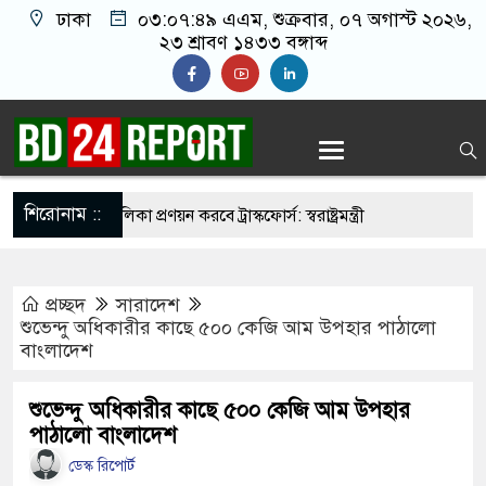
ঢাকা
০৩:০৭:৫০ এএম
, শুক্রবার, ০৭ অগাস্ট ২০২৬,
২৩ শ্রাবণ ১৪৩৩ বঙ্গাব্দ
শিরোনাম ::
ির্মুহভাবে তালিকা প্রণয়ন করবে ট্রাস্কফোর্স: স্বরাষ্ট্রমন্ত্রী
নয় আমাদের মিত্র, অচিরেই আমাদের সঙ্গে মিশে যাবে:
প্রচ্ছদ
সারাদেশ
শুভেন্দু অধিকারীর কাছে ৫০০ কেজি আম উপহার পাঠালো
বাংলাদেশ
র ইমামতি নয়, জাতির দায়িত্ব নিতে হবে ওলামায়ে
দ্দীন
শুভেন্দু অধিকারীর কাছে ৫০০ কেজি আম উপহার
পাঠালো বাংলাদেশ
মসজিদ থেকে খুলে ফেলা হচ্ছে মাইক, শুভেন্দু বলছেন-
ডেস্ক রিপোর্ট