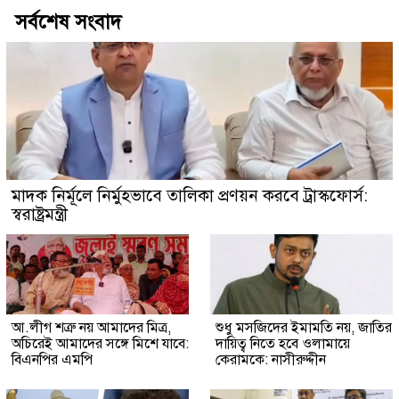
সর্বশেষ সংবাদ
মাদক নির্মূলে নির্মুহভাবে তালিকা প্রণয়ন করবে ট্রাস্কফোর্স:
স্বরাষ্ট্রমন্ত্রী
আ.লীগ শত্রু নয় আমাদের মিত্র,
শুধু মসজিদের ইমামতি নয়, জাতির
অচিরেই আমাদের সঙ্গে মিশে যাবে:
দায়িত্ব নিতে হবে ওলামায়ে
বিএনপির এমপি
কেরামকে: নাসীরুদ্দীন