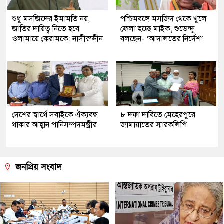
শুধু মসজিদের ইমামতি নয়,
পশ্চিমবঙ্গে মসজিদ থেকে খুলে
জাতির দায়িত্ব নিতে হবে
ফেলা হচ্ছে মাইক, শুভেন্দু
ওলামায়ে কেরামকে: নাসীরুদ্দীন
বলছেন- ‘আদালতের নির্দেশ’
দেশের স্বার্থে সবাইকে ঐক্যবদ্ধ
৮ দফা দাবিতে মেহেরপুরে
থাকার আহ্বান পানিসম্পদমন্ত্রীর
জামায়াতের স্মারকলিপি
জনপ্রিয় সংবাদ