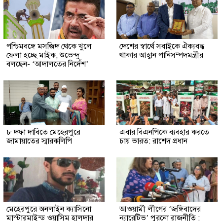
পশ্চিমবঙ্গে মসজিদ থেকে খুলে
দেশের স্বার্থে সবাইকে ঐক্যবদ্ধ
ফেলা হচ্ছে মাইক, শুভেন্দু
থাকার আহ্বান পানিসম্পদমন্ত্রীর
বলছেন- ‘আদালতের নির্দেশ’
৮ দফা দাবিতে মেহেরপুরে
এবার বিএনপিকে ব্যবহার করতে
জামায়াতের স্মারকলিপি
চায় ভারত: রাশেদ প্রধান
মেহেরপুরে অনলাইন ক্যাসিনো
আওয়ামী লীগের ‘জঙ্গিবাদের
মাস্টারমাইন্ড ওয়াসিম হালদার
ন্যারেটিভ’ পুরনো রাজনীতি :