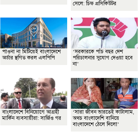
সেলে: চিফ প্রসিকিউটর
পাওনা না মিটিয়েই বাংলাদেশে
‘সরকারকে পাঁচ বছর দেশ
অর্ডার স্থগিত করল এলপিপি
পরিচালনার সুযোগ দেওয়া হবে
না’
বাংলাদেশে বিনিয়োগে আগ্রহী
‘সারা জীবন ভারতেই কাটালাম,
মার্কিন ব্যবসায়ীরা: সার্জিও গর
অথচ বাংলাদেশি বানিয়ে
বাংলাদেশে ঠেলে দিলো’