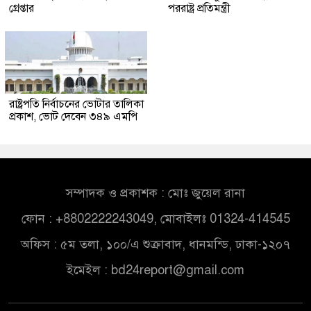
গ্রেপ্তার
পররাষ্ট্র প্রতিমন্ত্রী
রাষ্ট্রপতি নির্বাচনের ভোটার তালিকা
প্রকাশ, ভোট দেবেন ৩৪৯ এমপি
সম্পাদক ও প্রকাশক : মোঃ জুয়েল রানা
ফোন : +8802222243049, মোবাইলঃ 01324-414545
অফিস : ৫ম তলা, ১০০/এ শুক্রাবাদ, ধানমন্ডি, ঢাকা-১২০৭
ইমেইল :
bd24report@gmail.com