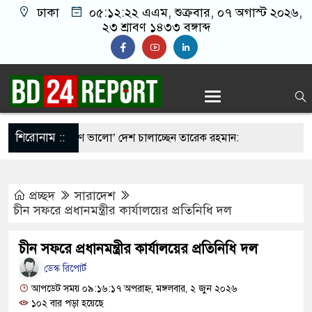
ঢাকা
০৫:১২:২৩ এএম
, শুক্রবার, ০৭ অগাস্ট ২০২৬,
২৩ শ্রাবণ ১৪৩৩ বঙ্গাব্দ
শিরোনাম ::
 চেয়ে ‘হাজারগুণ ভালো’ দেশ চালাচ্ছেন তারেক রহমান:
প্রচ্ছদ
সারাদেশ
 মর্মান্তিক দুই দুর্ঘটনা, ঝরে গেল ১৫ প্রাণ
চীন সফরে প্রধানমন্ত্রীর কার্যালয়ের প্রতিনিধি দল
যদি সন্তানেরা না করে, তাই জীবিত অবস্থায় নিজের চল্লিশার
চীন সফরে প্রধানমন্ত্রীর কার্যালয়ের প্রতিনিধি দল
বৃদ্ধ
ডেস্ক রিপোর্ট
জতবা খামেনির সঙ্গে বৈঠক, আসল মানুষ কিনা প্রশ্ন
আপডেট সময় ০৯:১৬:১৭ অপরাহ্ন, মঙ্গলবার, ২ জুন ২০২৬
১০২ বার পড়া হয়েছে