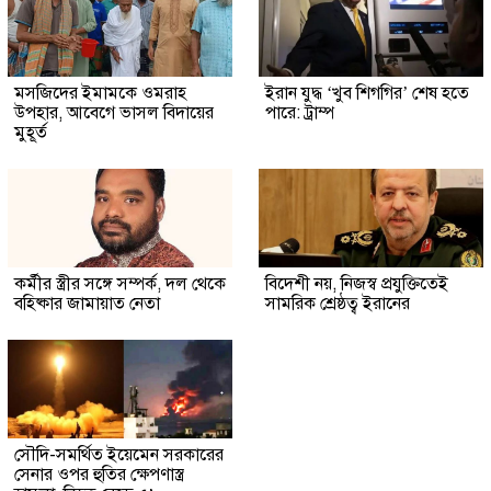
মসজিদের ইমামকে ওমরাহ
ইরান যুদ্ধ ‘খুব শিগগির’ শেষ হতে
উপহার, আবেগে ভাসল বিদায়ের
পারে: ট্রাম্প
মুহূর্ত
কর্মীর স্ত্রীর সঙ্গে সম্পর্ক, দল থেকে
বিদেশী নয়, নিজস্ব প্রযুক্তিতেই
বহিষ্কার জামায়াত নেতা
সামরিক শ্রেষ্ঠত্ব ইরানের
সৌদি-সমর্থিত ইয়েমেন সরকারের
সেনার ওপর হুতির ক্ষেপণাস্ত্র