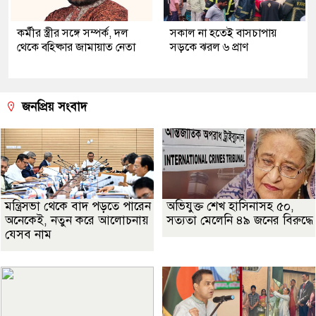
কর্মীর স্ত্রীর সঙ্গে সম্পর্ক, দল
সকাল না হতেই বাসচাপায়
থেকে বহিষ্কার জামায়াত নেতা
সড়কে ঝরল ৬ প্রাণ
জনপ্রিয় সংবাদ
মন্ত্রিসভা থেকে বাদ পড়তে পারেন
অভিযুক্ত শেখ হাসিনাসহ ৫০,
অনেকেই, নতুন করে আলোচনায়
সত্যতা মেলেনি ৪৯ জনের বিরুদ্ধে
যেসব নাম