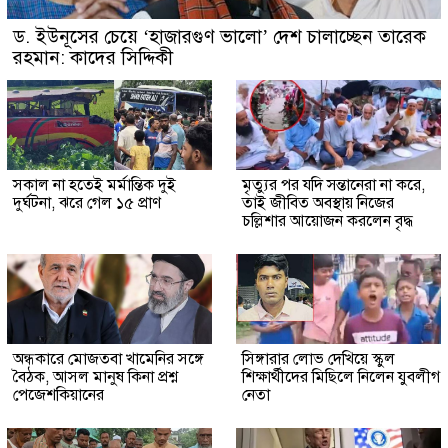
ড. ইউনূসের চেয়ে ‘হাজারগুণ ভালো’ দেশ চালাচ্ছেন তারেক
রহমান: কাদের সিদ্দিকী
সকাল না হতেই মর্মান্তিক দুই
মৃত্যুর পর যদি সন্তানেরা না করে,
দুর্ঘটনা, ঝরে গেল ১৫ প্রাণ
তাই জীবিত অবস্থায় নিজের
চল্লিশার আয়োজন করলেন বৃদ্ধ
অন্ধকারে মোজতবা খামেনির সঙ্গে
সিঙ্গারার লোভ দেখিয়ে স্কুল
বৈঠক, আসল মানুষ কিনা প্রশ্ন
শিক্ষার্থীদের মিছিলে নিলেন যুবলীগ
পেজেশকিয়ানের
নেতা