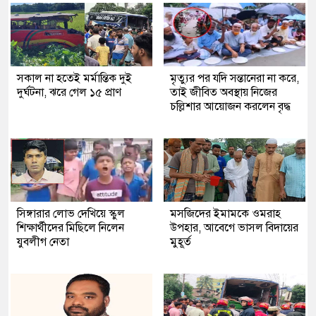
সকাল না হতেই মর্মান্তিক দুই
মৃত্যুর পর যদি সন্তানেরা না করে,
দুর্ঘটনা, ঝরে গেল ১৫ প্রাণ
তাই জীবিত অবস্থায় নিজের
চল্লিশার আয়োজন করলেন বৃদ্ধ
সিঙ্গারার লোভ দেখিয়ে স্কুল
মসজিদের ইমামকে ওমরাহ
শিক্ষার্থীদের মিছিলে নিলেন
উপহার, আবেগে ভাসল বিদায়ের
যুবলীগ নেতা
মুহূর্ত