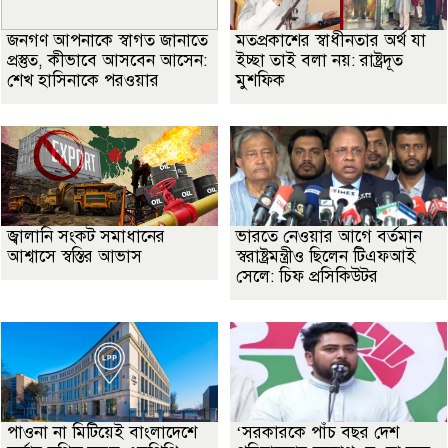
জনগণ আপনাকে স্বাগত জানাতে
মতপ্রকাশের স্বাধীনতার অর্থ যা
প্রস্তুত, কীভাবে আসবেন আসেন:
ইচ্ছা তাই বলা নয়: রাষ্ট্রদূত
শেখ হাসিনাকে পরওয়ার
মুশফিক
জ্বালানি সংকট সমাধানের
ভারতে নেওয়ার আগে বর্তমান
আশ্বাসে স্বস্তির আভাস
স্বরাষ্ট্রমন্ত্রীও ছিলেন টিএফআই
সেলে: চিফ প্রসিকিউটর
পাওনা না মিটিয়েই বাংলাদেশে
‘সরকারকে পাঁচ বছর দেশ