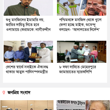
শুধু মসজিদের ইমামতি নয়,
পশ্চিমবঙ্গে মসজিদ থেকে খুলে
জাতির দায়িত্ব নিতে হবে
ফেলা হচ্ছে মাইক, শুভেন্দু
ওলামায়ে কেরামকে: নাসীরুদ্দীন
বলছেন- ‘আদালতের নির্দেশ’
দেশের স্বার্থে সবাইকে ঐক্যবদ্ধ
৮ দফা দাবিতে মেহেরপুরে
থাকার আহ্বান পানিসম্পদমন্ত্রীর
জামায়াতের স্মারকলিপি
জনপ্রিয় সংবাদ