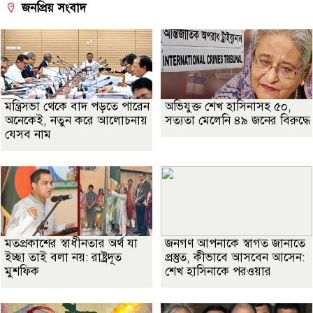
জনপ্রিয় সংবাদ
মন্ত্রিসভা থেকে বাদ পড়তে পারেন
অভিযুক্ত শেখ হাসিনাসহ ৫০,
অনেকেই, নতুন করে আলোচনায়
সত্যতা মেলেনি ৪৯ জনের বিরুদ্ধে
যেসব নাম
মতপ্রকাশের স্বাধীনতার অর্থ যা
জনগণ আপনাকে স্বাগত জানাতে
ইচ্ছা তাই বলা নয়: রাষ্ট্রদূত
প্রস্তুত, কীভাবে আসবেন আসেন:
মুশফিক
শেখ হাসিনাকে পরওয়ার