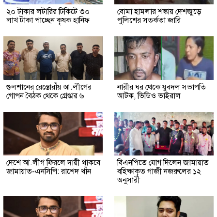
২০ টাকার লটারির টিকিটে ৩০
বোমা হামলার শঙ্কায় দেশজুড়ে
লাখ টাকা পাচ্ছেন কৃষক হানিফ
পুলিশের সতর্কতা জারি
গুলশানের রেস্তোরাঁয় আ.লীগের
নারীর ঘর থেকে যুবদল সভাপতি
গোপন বৈঠক থেকে গ্রেপ্তার ৬
আটক, ভিডিও ভাইরাল
দেশে আ.লীগ ফিরলে দায়ী থাকবে
বিএনপিতে যোগ দিলেন জামায়াত
জামায়াত-এনসিপি: রাশেদ খাঁন
বহিষ্কাকৃত গাজী নজরুলের ১২
অনুসারী