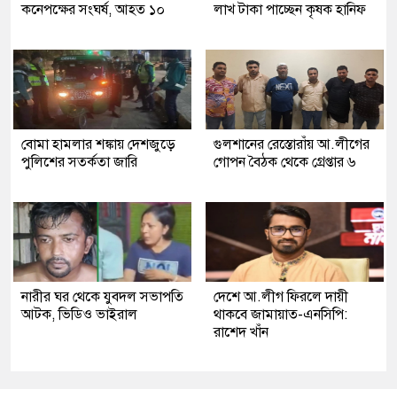
কনেপক্ষের সংঘর্ষ, আহত ১০
লাখ টাকা পাচ্ছেন কৃষক হানিফ
বোমা হামলার শঙ্কায় দেশজুড়ে
গুলশানের রেস্তোরাঁয় আ.লীগের
পুলিশের সতর্কতা জারি
গোপন বৈঠক থেকে গ্রেপ্তার ৬
নারীর ঘর থেকে যুবদল সভাপতি
দেশে আ.লীগ ফিরলে দায়ী
আটক, ভিডিও ভাইরাল
থাকবে জামায়াত-এনসিপি:
রাশেদ খাঁন