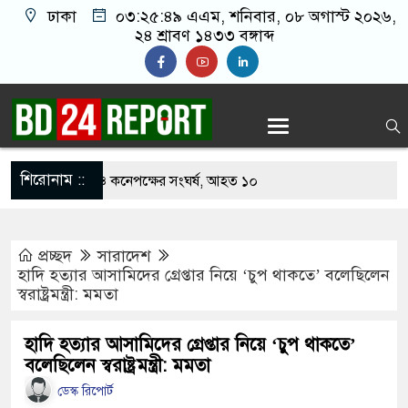
ঢাকা
০৩:২৫:৫০ এএম
, শনিবার, ০৮ অগাস্ট ২০২৬,
২৪ শ্রাবণ ১৪৩৩ বঙ্গাব্দ
শিরোনাম ::
খাবার নিয়ে বর ও কনেপক্ষের সংঘর্ষ, আহত ১০
ারির টিকিটে ৩০ লাখ টাকা পাচ্ছেন কৃষক হানিফ
প্রচ্ছদ
সারাদেশ
 শঙ্কায় দেশজুড়ে পুলিশের সতর্কতা জারি
হাদি হত্যার আসামিদের গ্রেপ্তার নিয়ে ‘চুপ থাকতে’ বলেছিলেন
স্বরাষ্ট্রমন্ত্রী: মমতা
্তোরাঁয় আ.লীগের গোপন বৈঠক থেকে গ্রেপ্তার ৬
েকে যুবদল সভাপতি আটক, ভিডিও ভাইরাল
হাদি হত্যার আসামিদের গ্রেপ্তার নিয়ে ‘চুপ থাকতে’
বলেছিলেন স্বরাষ্ট্রমন্ত্রী: মমতা
ফিরলে দায়ী থাকবে জামায়াত-এনসিপি: রাশেদ খাঁন
ডেস্ক রিপোর্ট