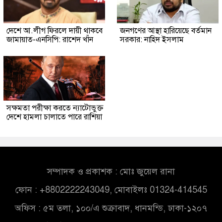
দেশে আ.লীগ ফিরলে দায়ী থাকবে
জনগণের আস্থা হারিয়েছে বর্তমান
জামায়াত-এনসিপি: রাশেদ খাঁন
সরকার: নাহিদ ইসলাম
সক্ষমতা পরীক্ষা করতে ন্যাটোভুক্ত
দেশে হামলা চালাতে পারে রাশিয়া
সম্পাদক ও প্রকাশক : মোঃ জুয়েল রানা
ফোন : +8802222243049, মোবাইলঃ 01324-414545
অফিস : ৫ম তলা, ১০০/এ শুক্রাবাদ, ধানমন্ডি, ঢাকা-১২০৭