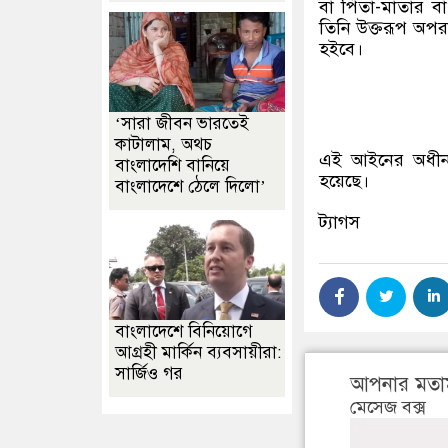
বা পিতা-মাতার ব
তিনি উক্তরূপ অপরা
হইবে।
‘সারা জীবন ভারতেই
কাটালাম, অথচ
এই আইনের অধীন
বাংলাদেশি বানিয়ে
হয়েছে।
বাংলাদেশে ঠেলে দিলো’
ট্যাগস
বাংলাদেশে বিনিয়োগে
আগ্রহী মার্কিন ব্যবসায়ীরা:
সার্জিও গর
আপনার মতা
মেসেজ বক্স