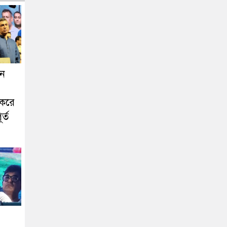
বন
 করে
র্ত