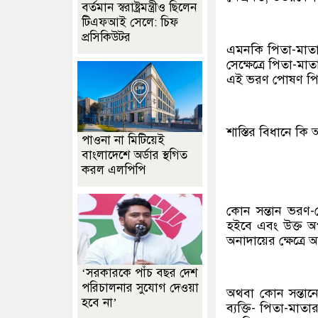
বর্তমান স্বরাষ্ট্রমন্ত্রীও ছিলেন
টিএফআই সেলে: চিফ
প্রসিকিউটর
এমনকি পিতা-মাতা
সেক্ষেত্রে পিতা-ম
এই ভরণ পোষণ পিত
শাস্তির বিধানে কি
পাওনা না মিটিয়েই
বাংলাদেশে অর্ডার স্থগিত
করল এলপিপি
কোন সন্তান ভরণ
হইবে এবং উক্ত অপরা
অনাদায়ের ক্ষেত্রে অ
‘সরকারকে পাঁচ বছর দেশ
পরিচালনার সুযোগ দেওয়া
অথবা কোন সন্তানের 
হবে না’
ব্যক্তি- পিতা-মাত