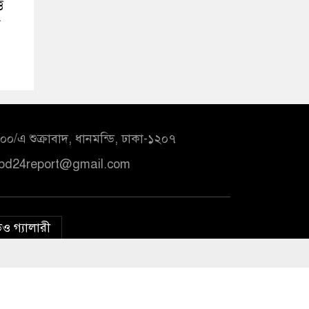
ি
ন
০/এ শুক্রাবাদ, ধানমন্ডি, ঢাকা-১২০৭
bd24report@gmail.com
ও গ্যালারী