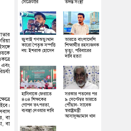
সেক্রেটারি
তদন্ত সংস্থা
মাতার
জুলাই গণঅভ্যুত্থান
ভারতে বাংলাদেশি
করিয়া
কারো পৈতৃক সম্পত্তি
শিক্ষার্থীর রহস্যজনক
সঙ্গে
নয়: ইশরাক হোসেন
মৃত্যু, পরিবারের
উভয়কে
দাবি হত্যা
কত্রে
া এবং
চর্যা
হাসিনাকে ফেরাতে
সরকার পতনের পর
েত্রে
৪০৪ শিক্ষকের
৯ সেপ্টেম্বর ভারতে
হইবে।
গোপন তৎপরতা,
পৌঁছান- সাবেক
ব্যবস্থা নেওয়ার দাবি
স্বরাষ্ট্রমন্ত্রী
বসবাস
আসাদুজ্জামান খান
র, বা
া, বা