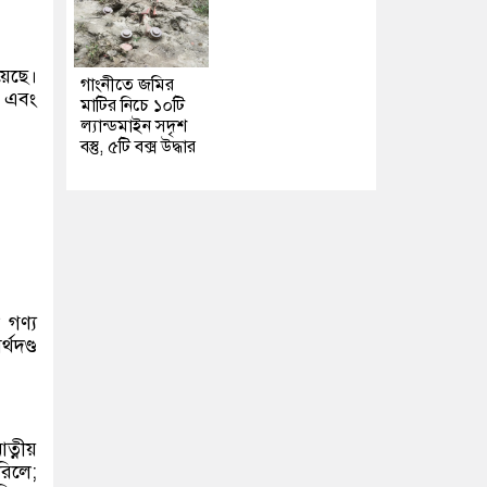
য়েছে।
গাংনীতে জমির
ে এবং
মাটির নিচে ১০টি
ল্যান্ডমাইন সদৃশ
বস্তু, ৫টি বক্স উদ্ধার
গণ্য
থদণ্ড
ত্নীয়
রিলে;