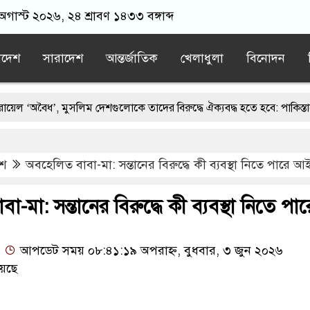
গাস্ট ২০২৬, ২৪ শ্রাবণ ১৪৩৩ বঙ্গাব্দ
াদেশ
সারাদেশ
আন্তর্জাতিক
খেলাধুলা
বিনোদন
সলিম দেশগুলোকে তাদের বিরুদ্ধে ঐক্যবদ্ধ হতে হবে: পাকিস্তানের প্রতিরক্ষামন্ত
 খাতের বেসরকারীকরণ লুটপাটের নতুন লাইসেন্স: জামায়াত সেক্রেটারি
েশ
অবহেলিত বাবা-মা: সন্তানের বিরুদ্ধে কী ব্যবস্থা নিতে পারে 
ন কারো পৈতৃক সম্পত্তি নয়: ইশরাক হোসেন
্ষকের গোপন তৎপরতা, ব্যবস্থা নেওয়ার দাবি
-মা: সন্তানের বিরুদ্ধে কী ব্যবস্থা নিতে পার
মির মাটির নিচে ১০টি ল্যান্ডমাইন সদৃশ বস্তু, ৫টি বক্স উদ্ধার
আপডেট সময় ০৮:৪১:১৯ অপরাহ্ন, বুধবার, ৩ জুন ২০২৬
েছে