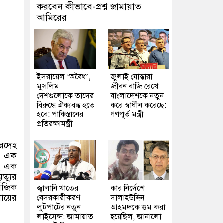
করবেন কীভাবে-প্রশ্ন জামায়াত
আমিরের
ইসরায়েল ‘অবৈধ’,
জুলাই যোদ্ধারা
মুসলিম
জীবন বাজি রেখে
দেশগুলোকে তাদের
বাংলাদেশকে নতুন
বিরুদ্ধে ঐক্যবদ্ধ হতে
করে স্বাধীন করেছে:
হবে: পাকিস্তানের
গণপূর্ত মন্ত্রী
প্রতিরক্ষামন্ত্রী
মরদেহ
ার এক
বং এক
ত্যুর
মাজিক
জ্বালানি খাতের
কার নির্দেশে
মায়ের
বেসরকারীকরণ
সালাহউদ্দিন
লুটপাটের নতুন
আহমদকে গুম করা
লাইসেন্স: জামায়াত
হয়েছিল, জানালো