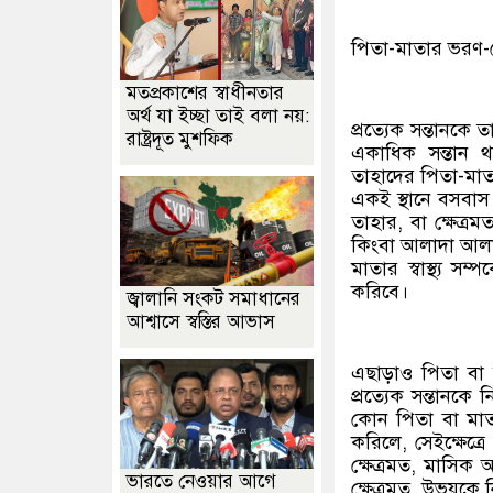
পিতা-মাতার ভরণ
মতপ্রকাশের স্বাধীনতার
অর্থ যা ইচ্ছা তাই বলা নয়:
প্রত্যেক সন্তানক
রাষ্ট্রদূত মুশফিক
একাধিক সন্তান থ
তাহাদের পিতা-মাত
একই স্থানে বসবাস
তাহার, বা ক্ষেত্র
কিংবা আলাদা আলাদ
মাতার স্বাস্থ্য স
করিবে।
জ্বালানি সংকট সমাধানের
আশ্বাসে স্বস্তির আভাস
এছাড়াও পিতা বা ম
প্রত্যেক সন্তানকে
কোন পিতা বা মাত
করিলে, সেইক্ষেত্র
ক্ষেত্রমত, মাসিক
ভারতে নেওয়ার আগে
ক্ষেত্রমত, উভয়কে 