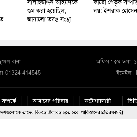
সালাহউদ্দিন আহমদকে
কারো পৈতৃক সম্পত্ত
গুম করা হয়েছিল,
নয়: ইশরাক হোসে
াত
জানালো তদন্ত সংস্থা
ুয়েল রানা
অফিস : ৫ম তলা, ১০
লঃ 01324-414545
ইমেইল :
সম্পর্কে
আমাদের পরিবার
ফটোগ্যালারী
ভিডি
্ধে ঐক্যবদ্ধ হতে হবে: পাকিস্তানের প্রতিরক্ষামন্ত্রী
© All rights reserved © bd24report.com
Privacy Policy
ের নতুন লাইসেন্স: জামায়াত সেক্রেটারি