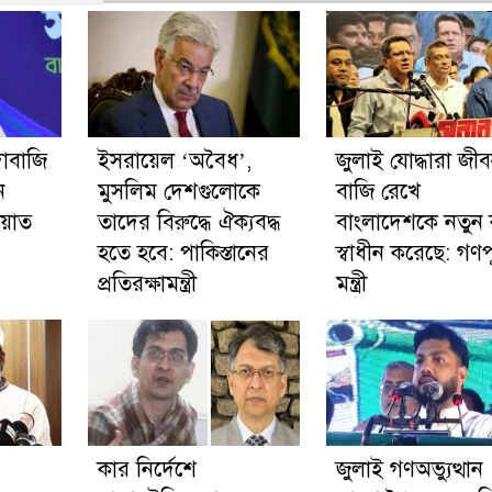
ঁদাবাজি
ইসরায়েল ‘অবৈধ’,
জুলাই যোদ্ধারা জী
ন
মুসলিম দেশগুলোকে
বাজি রেখে
ায়াত
তাদের বিরুদ্ধে ঐক্যবদ্ধ
বাংলাদেশকে নতুন
হতে হবে: পাকিস্তানের
স্বাধীন করেছে: গণপূ
প্রতিরক্ষামন্ত্রী
মন্ত্রী
কার নির্দেশে
জুলাই গণঅভ্যুত্থান