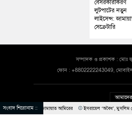
বেসরকারীকরণ
লুটপাটের নতুন
লাইসেন্স: জামায়
সেক্রেটারি
সম্পাদক ও প্রকাশক : মোঃ জ
ফোন : +8802222243049, মোবাই
আমাদের 
সংবাদ শিরোনাম ::
বে-প্রশ্ন জামায়াত আমিরের
ইসরায়েল ‘অবৈধ’, মুসলিম দেশগুলোকে তাদের বিরুদ
রে স্বাধীন করেছে: গণপূর্ত মন্ত্রী
জ্বালানি খাতের বেসরকারীকরণ লুটপাট