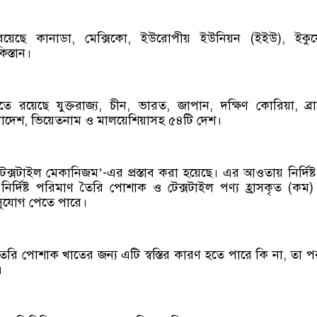
রয়েছে কানাডা, মেক্সিকো, ইউরোপীয় ইউনিয়ন (ইইউ), ইকুয়
িস্তান।
িতে রয়েছে যুক্তরাজ্য, চীন, ভারত, জাপান, দক্ষিণ কোরিয়া, ব্র
ংলাদেশ, ভিয়েতনাম ও মালয়েশিয়াসহ ৫৪টি দেশ।
‘টেক্সটাইল মেকানিজম’-এর প্রস্তাব করা হয়েছে। এর আওতায় নির্দিষ্ট
র্দিষ্ট পরিমাণ তৈরি পোশাক ও টেক্সটাইল পণ্য হ্রাসকৃত (কম) শ
শের সুযোগ পেতে পারে।
রি পোশাক খাতের জন্য এটি স্বস্তির কারণ হতে পারে কি না, তা পর
।