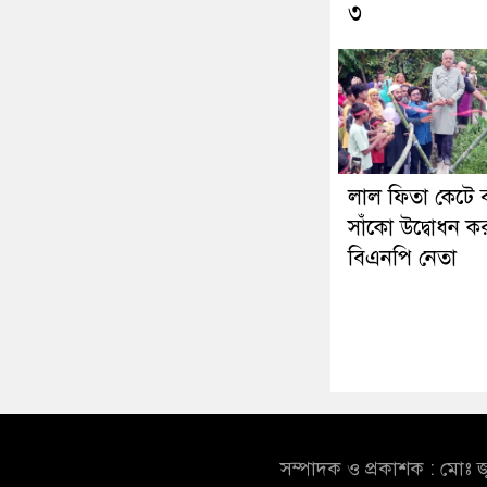
৩
লাল ফিতা কেটে ব
সাঁকো উদ্বোধন 
বিএনপি নেতা
সম্পাদক ও প্রকাশক : মোঃ জ