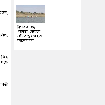
েডর,
বিয়ের আগেই
গর্ভবতী, মেয়েকে
াজিল,
নদীতে ডুবিয়ে হত্যা
করলেন বাবা
 কিছু
ুল্কে
বর্তী