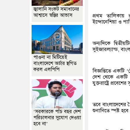
জ্বালানি সংকট সমাধানের
আশ্বাসে স্বস্তির আভাস
প্রথম তালিকায় 
ইন্দোনেশিয়া ও পাক
অন্যদিকে দ্বিতীয়ট
সুইজারল্যান্ড, বা
পাওনা না মিটিয়েই
বাংলাদেশে অর্ডার স্থগিত
করল এলপিপি
বিজ্ঞপ্তিতে একটি 
দেশ থেকে একটি নি
যুক্তরাষ্ট্রে প্রবে
তবে বাংলাদেশের তৈ
শুনানিতে স্পষ্ট হবে
‘সরকারকে পাঁচ বছর দেশ
পরিচালনার সুযোগ দেওয়া
হবে না’