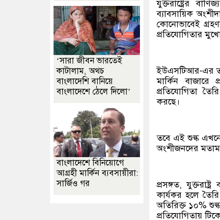
যুক্তরাষ্ট্রের বা
ব্যাবসায়িক অংশীদ
কোনোভাবেই গ্রহণয
প্রতিযোগিতার মুখ
‘সারা জীবন ভারতেই
ইউএসটিআর-এর তদন্ত
কাটালাম, অথচ
মার্কিন বাজারে
বাংলাদেশি বানিয়ে
প্রতিযোগিতা তৈরি
বাংলাদেশে ঠেলে দিলো’
করছে।
তবে এই শুল্ক এখন
অংশীজনদের মতামত
বাংলাদেশে বিনিয়োগে
আগ্রহী মার্কিন ব্যবসায়ীরা:
সার্জিও গর
প্রসঙ্গত, যুক্তরা
কার্যকর হলে তৈরি 
অতিরিক্ত ১০% শুল্
প্রতিযোগিতায় টিক