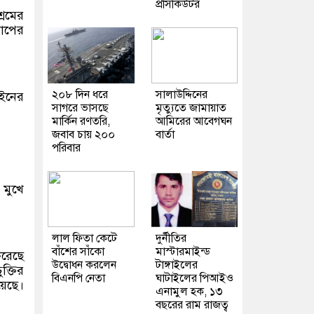
প্রসিকিউটর
্রমের
রোপের
২০৮ দিন ধরে
সালাউদ্দিনের
আইনের
সাগরে ভাসছে
মৃত্যুতে জামায়াত
মার্কিন রণতরি,
আমিরের আবেগঘন
জবাব চায় ২০০
বার্তা
পরিবার
 মুখে
লাল ফিতা কেটে
দুর্নীতির
বাঁশের সাঁকো
মাস্টারমাইন্ড
করেছে
উদ্বোধন করলেন
টাঙ্গাইলের
ক্তির
বিএনপি নেতা
ঘাটাইলের পিআইও
়েছে।
এনামুল হক, ১৩
বছরের রাম রাজত্ব