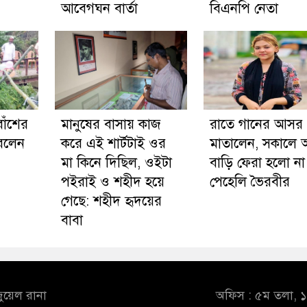
আবেগঘন বার্তা
বিএনপি নেতা
াঁশের
মানুষের বাসায় কাজ
রাতে গানের আসর
করলেন
করে এই শার্টটাই ওর
মাতালেন, সকালে
মা কিনে দিছিল, ওইটা
বাড়ি ফেরা হলো না
পইরাই ও শহীদ হয়ে
পেহেলি ভৈরবীর
গেছে: শহীদ হৃদয়ের
বাবা
ুয়েল রানা
অফিস : ৫ম তলা, ১০