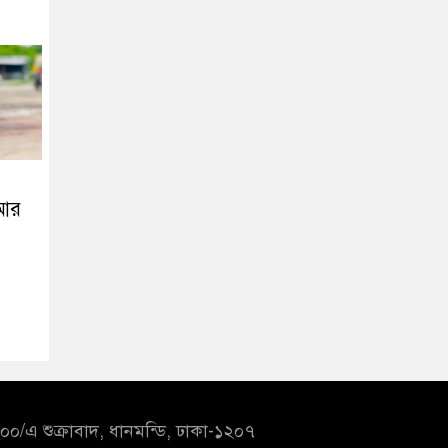
 আর
০/এ শুক্রাবাদ, ধানমন্ডি, ঢাকা-১২০৭