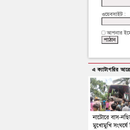
ওয়েবসাইট :
আপনার ইমেইল
এ ক্যাটাগরির আর
নাটোরে বাস-নছ
মুখোমুখি সংঘর্ষে