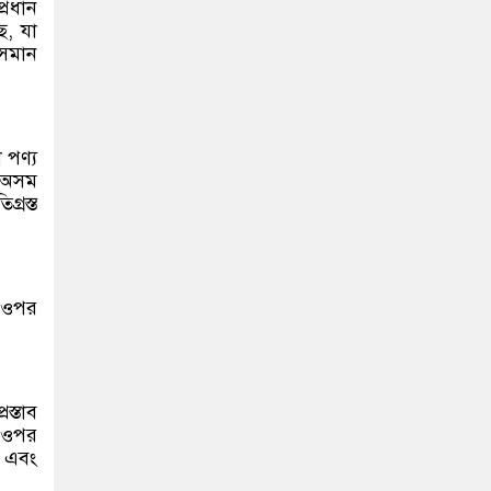
্রধান
ে, যা
অসমান
 পণ্য
 অসম
্রস্ত
র ওপর
স্তাব
র ওপর
ে এবং