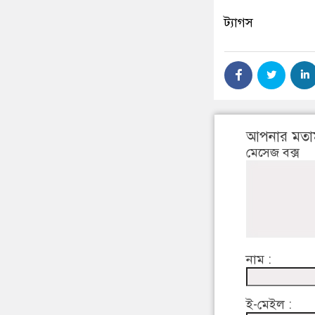
ট্যাগস
আপনার মতা
মেসেজ বক্স
নাম :
ই-মেইল :