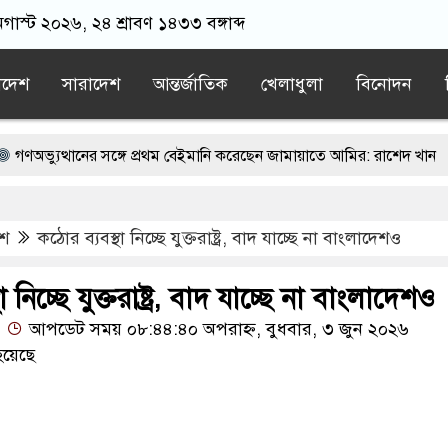
গাস্ট ২০২৬, ২৪ শ্রাবণ ১৪৩৩ বঙ্গাব্দ
াদেশ
সারাদেশ
আন্তর্জাতিক
খেলাধুলা
বিনোদন
ানের সঙ্গে প্রথম বেইমানি করেছেন জামায়াতে আমির: রাশেদ খান
াস-নছিমনের মুখোমুখি সংঘর্ষে নিহত ৩
েশ
কঠোর ব্যবস্থা নিচ্ছে যুক্তরাষ্ট্র, বাদ যাচ্ছে না বাংলাদেশও
 ধরে সাগরে ভাসছে মার্কিন রণতরি, জবাব চায় ২০০ পরিবার
োধন করলেন বিএনপি নেতা
 নিচ্ছে যুক্তরাষ্ট্র, বাদ যাচ্ছে না বাংলাদেশও
আপডেট সময় ০৮:৪৪:৪০ অপরাহ্ন, বুধবার, ৩ জুন ২০২৬
ের আগেই গর্ভবতী, মেয়েকে নদীতে ডুবিয়ে হত্যা করলেন বাবা
হয়েছে