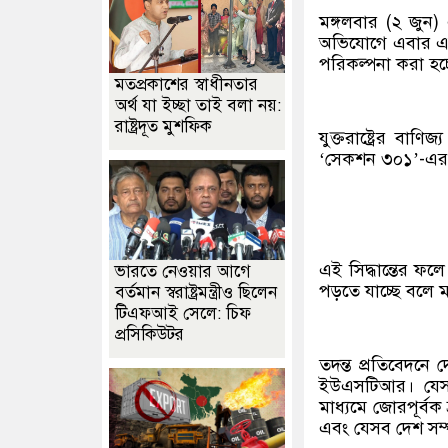
মঙ্গলবার (২ জুন)
অভিযোগে এবার এসব
পরিকল্পনা করা হচ্
মতপ্রকাশের স্বাধীনতার
অর্থ যা ইচ্ছা তাই বলা নয়:
রাষ্ট্রদূত মুশফিক
যুক্তরাষ্ট্রের বা
‘সেকশন ৩০১’-এর অ
এই সিদ্ধান্তের ফলে
ভারতে নেওয়ার আগে
পড়তে যাচ্ছে বলে ম
বর্তমান স্বরাষ্ট্রমন্ত্রীও ছিলেন
টিএফআই সেলে: চিফ
প্রসিকিউটর
তদন্ত প্রতিবেদনে
ইউএসটিআর। যেসব 
মাধ্যমে জোরপূর্বক 
এবং যেসব দেশ সম্প