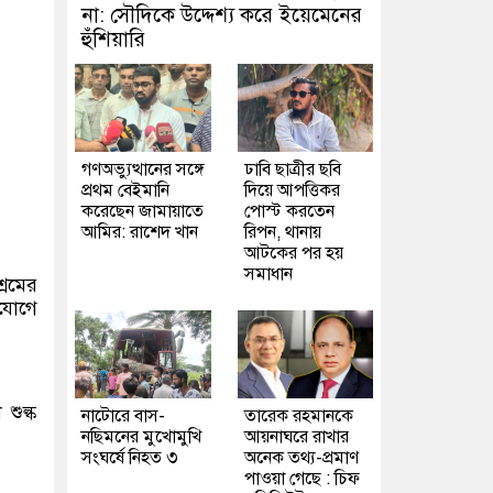
না: সৌদিকে উদ্দেশ্য করে ইয়েমেনের
হুঁশিয়ারি
গণঅভ্যুত্থানের সঙ্গে
ঢাবি ছাত্রীর ছবি
প্রথম বেইমানি
দিয়ে আপত্তিকর
করেছেন জামায়াতে
পোস্ট করতেন
আমির: রাশেদ খান
রিপন, থানায়
আটকের পর হয়
সমাধান
্রমের
িযোগে
শুল্ক
নাটোরে বাস-
তারেক রহমানকে
নছিমনের মুখোমুখি
আয়নাঘরে রাখার
সংঘর্ষে নিহত ৩
অনেক তথ্য-প্রমাণ
পাওয়া গেছে : চিফ