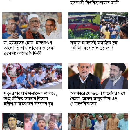
ইসলামী বিশ্ববিদ্যালয়ের ছাত্রী
ড. ইউনূসের চেয়ে ‘হাজারগুণ
সকাল না হতেই মর্মান্তিক দুই
ভালো’ দেশ চালাচ্ছেন তারেক
দুর্ঘটনা, ঝরে গেল ১৫ প্রাণ
রহমান: কাদের সিদ্দিকী
মৃত্যুর পর যদি সন্তানেরা না করে,
অন্ধকারে মোজতবা খামেনির সঙ্গে
তাই জীবিত অবস্থায় নিজের
বৈঠক, আসল মানুষ কিনা প্রশ্ন
চল্লিশার আয়োজন করলেন বৃদ্ধ
পেজেশকিয়ানের