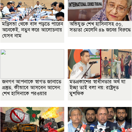
মন্ত্রিসভা থেকে বাদ পড়তে পারেন
অভিযুক্ত শেখ হাসিনাসহ ৫০,
অনেকেই, নতুন করে আলোচনায়
সত্যতা মেলেনি ৪৯ জনের বিরুদ্ধে
যেসব নাম
জনগণ আপনাকে স্বাগত জানাতে
মতপ্রকাশের স্বাধীনতার অর্থ যা
প্রস্তুত, কীভাবে আসবেন আসেন:
ইচ্ছা তাই বলা নয়: রাষ্ট্রদূত
শেখ হাসিনাকে পরওয়ার
মুশফিক