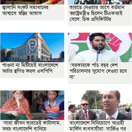
জ্বালানি সংকট সমাধানের
ভারতে নেওয়ার আগে বর্তমান
আশ্বাসে স্বস্তির আভাস
স্বরাষ্ট্রমন্ত্রীও ছিলেন টিএফআই
সেলে: চিফ প্রসিকিউটর
পাওনা না মিটিয়েই বাংলাদেশে
‘সরকারকে পাঁচ বছর দেশ
অর্ডার স্থগিত করল এলপিপি
পরিচালনার সুযোগ দেওয়া হবে
না’
‘সারা জীবন ভারতেই কাটালাম,
বাংলাদেশে বিনিয়োগে আগ্রহী
অথচ বাংলাদেশি বানিয়ে
মার্কিন ব্যবসায়ীরা: সার্জিও গর