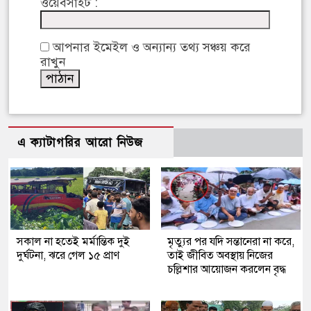
ওয়েবসাইট :
আপনার ইমেইল ও অন্যান্য তথ্য সঞ্চয় করে
রাখুন
এ ক্যাটাগরির আরো নিউজ
সকাল না হতেই মর্মান্তিক দুই
মৃত্যুর পর যদি সন্তানেরা না করে,
দুর্ঘটনা, ঝরে গেল ১৫ প্রাণ
তাই জীবিত অবস্থায় নিজের
চল্লিশার আয়োজন করলেন বৃদ্ধ