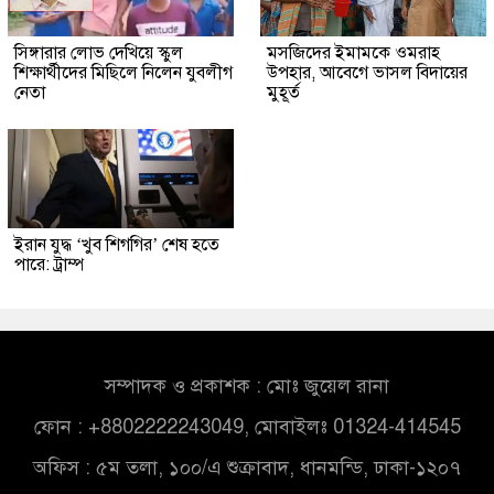
সিঙ্গারার লোভ দেখিয়ে স্কুল
মসজিদের ইমামকে ওমরাহ
শিক্ষার্থীদের মিছিলে নিলেন যুবলীগ
উপহার, আবেগে ভাসল বিদায়ের
নেতা
মুহূর্ত
ইরান যুদ্ধ ‘খুব শিগগির’ শেষ হতে
পারে: ট্রাম্প
সম্পাদক ও প্রকাশক : মোঃ জুয়েল রানা
ফোন : +8802222243049, মোবাইলঃ 01324-414545
অফিস : ৫ম তলা, ১০০/এ শুক্রাবাদ, ধানমন্ডি, ঢাকা-১২০৭