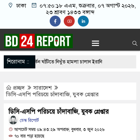
ঢাকা
০৭:৫০:১৯ এএম
, শুক্রবার, ০৭ অগাস্ট ২০২৬,
২৩ শ্রাবণ ১৪৩৩ বঙ্গাব্দ
শিরোনাম ::
হার ছাড়াই মার্কিন ঘাঁটিতে নিখুঁত হামলা চালান ইরানি
প্রচ্ছদ
সারাদেশ
গ্রস্ত ১০০ পরিবারকে নতুন ঘর দেবেন প্রধানমন্ত্রী
ডিসি-এসপি পরিচয়ে চাঁদাবাজি, যুবক গ্রেপ্তার
্তিকর ছবি তুলে লন্ডনে বয়ফ্রেন্ডের কাছে পাঠাতেন
ডিসি-এসপি পরিচয়ে চাঁদাবাজি, যুবক গ্রেপ্তার
্যালয়ের ছাত্রী
ডেস্ক রিপোর্ট
 চেয়ে ‘হাজারগুণ ভালো’ দেশ চালাচ্ছেন তারেক রহমান:
আপডেট সময় ০৯:৪৩:২৯ অপরাহ্ন, বুধবার, ৩ জুন ২০২৬
৭০ বার পড়া হয়েছে