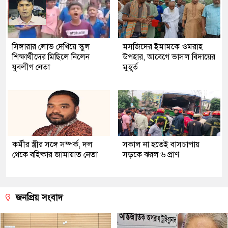
সিঙ্গারার লোভ দেখিয়ে স্কুল
মসজিদের ইমামকে ওমরাহ
শিক্ষার্থীদের মিছিলে নিলেন
উপহার, আবেগে ভাসল বিদায়ের
যুবলীগ নেতা
মুহূর্ত
কর্মীর স্ত্রীর সঙ্গে সম্পর্ক, দল
সকাল না হতেই বাসচাপায়
থেকে বহিষ্কার জামায়াত নেতা
সড়কে ঝরল ৬ প্রাণ
জনপ্রিয় সংবাদ