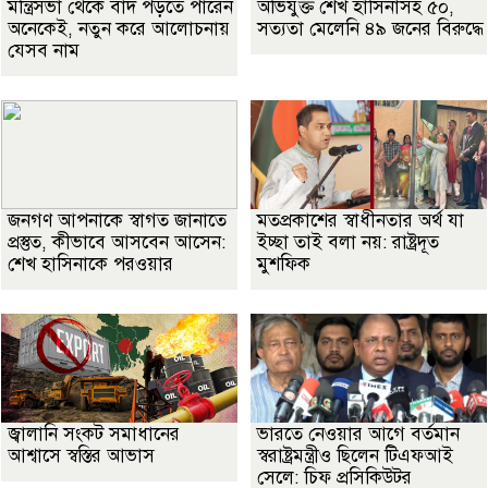
মন্ত্রিসভা থেকে বাদ পড়তে পারেন
অভিযুক্ত শেখ হাসিনাসহ ৫০,
অনেকেই, নতুন করে আলোচনায়
সত্যতা মেলেনি ৪৯ জনের বিরুদ্ধে
যেসব নাম
জনগণ আপনাকে স্বাগত জানাতে
মতপ্রকাশের স্বাধীনতার অর্থ যা
প্রস্তুত, কীভাবে আসবেন আসেন:
ইচ্ছা তাই বলা নয়: রাষ্ট্রদূত
শেখ হাসিনাকে পরওয়ার
মুশফিক
জ্বালানি সংকট সমাধানের
ভারতে নেওয়ার আগে বর্তমান
আশ্বাসে স্বস্তির আভাস
স্বরাষ্ট্রমন্ত্রীও ছিলেন টিএফআই
সেলে: চিফ প্রসিকিউটর