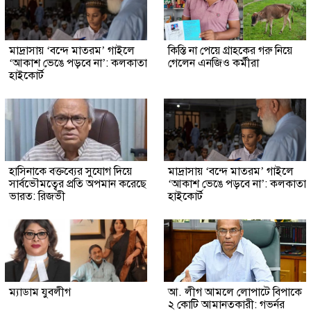
মাদ্রাসায় ‘বন্দে মাতরম’ গাইলে
কিস্তি না পেয়ে গ্রাহকের গরু নিয়ে
‘আকাশ ভেঙে পড়বে না’: কলকাতা
গেলেন এনজিও কর্মীরা
হাইকোর্ট
হাসিনাকে বক্তব্যের সুযোগ দিয়ে
মাদ্রাসায় ‘বন্দে মাতরম’ গাইলে
সার্বভৌমত্বের প্রতি অপমান করেছে
‘আকাশ ভেঙে পড়বে না’: কলকাতা
ভারত: রিজভী
হাইকোর্ট
ম্যাডাম যুবলীগ
আ. লীগ আমলে লোপাটে বিপাকে
২ কোটি আমানতকারী: গভর্নর