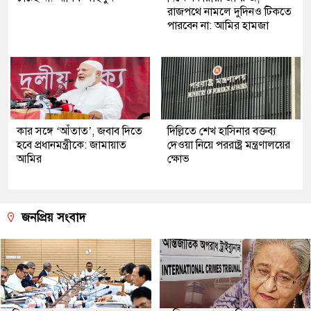
রাজপথে নামলে দুদিনও টিকতে
পারবেন না: আমির হামজা
কার সঙ্গে ‘আঁতাত’, জবাব দিতে
দিল্লিতে শেখ হাসিনার বক্তব্য
হবে প্রধানমন্ত্রীকে: জামায়াত
দেওয়া নিয়ে পররাষ্ট্র মন্ত্রণালয়ের
আমির
ক্ষোভ
জনপ্রিয় সংবাদ