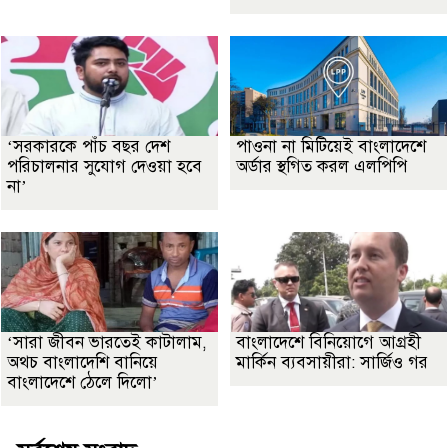
‘সরকারকে পাঁচ বছর দেশ
পাওনা না মিটিয়েই বাংলাদেশে
পরিচালনার সুযোগ দেওয়া হবে
অর্ডার স্থগিত করল এলপিপি
না’
‘সারা জীবন ভারতেই কাটালাম,
বাংলাদেশে বিনিয়োগে আগ্রহী
অথচ বাংলাদেশি বানিয়ে
মার্কিন ব্যবসায়ীরা: সার্জিও গর
বাংলাদেশে ঠেলে দিলো’