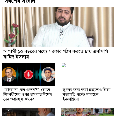
সর্বশেষ সংবাদ
আগামী ১০ বছরের মধ্যে সরকার গঠন করতে চায় এনসিপি:
নাহিদ ইসলাম
“মারো না কেন ওদের?”, ফোনে
ভুলের জন্য ক্ষমা চাইলেও ফিফা
শিক্ষার্থীদের ওপর হামলার নির্দেশ
সভাপতি পদেই থাকছেন
দেন ওবায়দুল কাদের
ইনফান্তিনো