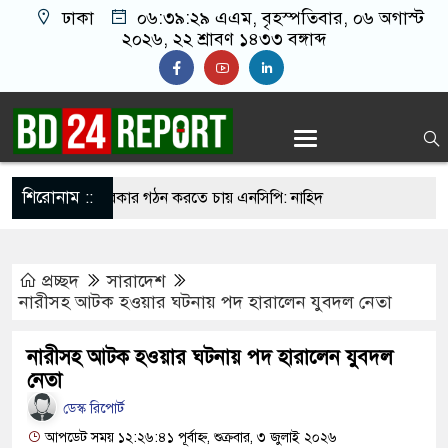
ঢাকা
০৬:৩৯:৩০ এএম
, বৃহস্পতিবার, ০৬ অগাস্ট
২০২৬, ২২ শ্রাবণ ১৪৩৩ বঙ্গাব্দ
শিরোনাম ::
ছরের মধ্যে সরকার গঠন করতে চায় এনসিপি: নাহিদ
প্রচ্ছদ
সারাদেশ
ন ওদের?”, ফোনে শিক্ষার্থীদের ওপর হামলার নির্দেশ
নারীসহ আটক হওয়ার ঘটনায় পদ হারালেন যুবদল নেতা
কাদের
নারীসহ আটক হওয়ার ঘটনায় পদ হারালেন যুবদল
ক্ষমা চাইলেও ফিফা সভাপতি পদেই থাকছেন ইনফান্তিনো
নেতা
‘বন্দে মাতরম’ গাইলে ‘আকাশ ভেঙে পড়বে না’: কলকাতা
ডেস্ক রিপোর্ট
আপডেট সময় ১২:২৬:৪১ পূর্বাহ্ন, শুক্রবার, ৩ জুলাই ২০২৬