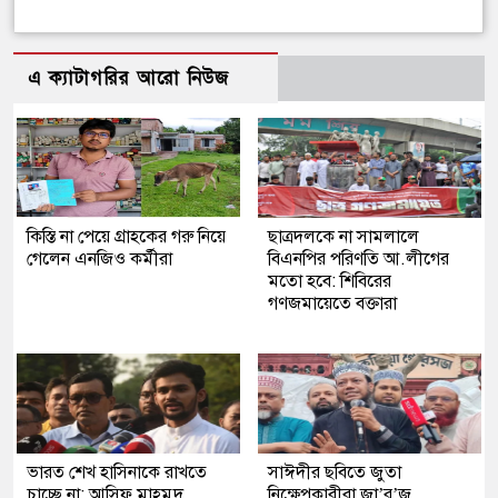
এ ক্যাটাগরির আরো নিউজ
কিস্তি না পেয়ে গ্রাহকের গরু নিয়ে
ছাত্রদলকে না সামলালে
গেলেন এনজিও কর্মীরা
বিএনপির পরিণতি আ.লীগের
মতো হবে: শিবিরের
গণজমায়েতে বক্তারা
ভারত শেখ হাসিনাকে রাখতে
সাঈদীর ছবিতে জুতা
চাচ্ছে না: আসিফ মাহমুদ
নিক্ষেপকারীরা জা’র’জ,