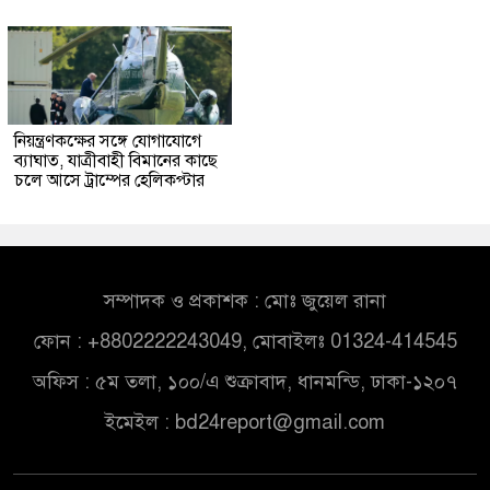
নিয়ন্ত্রণকক্ষের সঙ্গে যোগাযোগে
ব্যাঘাত, যাত্রীবাহী বিমানের কাছে
চলে আসে ট্রাম্পের হেলিকপ্টার
সম্পাদক ও প্রকাশক : মোঃ জুয়েল রানা
ফোন : +8802222243049, মোবাইলঃ 01324-414545
অফিস : ৫ম তলা, ১০০/এ শুক্রাবাদ, ধানমন্ডি, ঢাকা-১২০৭
ইমেইল :
bd24report@gmail.com