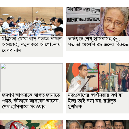
মন্ত্রিসভা থেকে বাদ পড়তে পারেন
অভিযুক্ত শেখ হাসিনাসহ ৫০,
অনেকেই, নতুন করে আলোচনায়
সত্যতা মেলেনি ৪৯ জনের বিরুদ্ধে
যেসব নাম
জনগণ আপনাকে স্বাগত জানাতে
মতপ্রকাশের স্বাধীনতার অর্থ যা
প্রস্তুত, কীভাবে আসবেন আসেন:
ইচ্ছা তাই বলা নয়: রাষ্ট্রদূত
শেখ হাসিনাকে পরওয়ার
মুশফিক