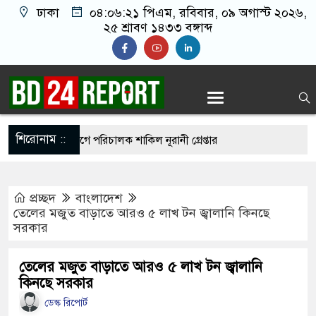
ঢাকা
০৪:০৬:২২ পিএম
, রবিবার, ০৯ অগাস্ট ২০২৬,
২৫ শ্রাবণ ১৪৩৩ বঙ্গাব্দ
শিরোনাম ::
 ধর্ষণের অভিযোগে পরিচালক শাকিল নূরানী গ্রেপ্তার
ইরান যুদ্ধে বাংলাদেশের ক্ষতি প্রায় ৪ বিলিয়ন ডলার: মির্জা
প্রচ্ছদ
বাংলাদেশ
তেলের মজুত বাড়াতে আরও ৫ লাখ টন জ্বালানি কিনছে
সরকার
াস কামরা ভাঙচুরের অভিযোগ বিএনপি নেতাকর্মীদের
তেলের মজুত বাড়াতে আরও ৫ লাখ টন জ্বালানি
কিনছে সরকার
র সব প্রতিষ্ঠানে রাজনীতিকরণ করছে: জামায়াত আমির
ডেস্ক রিপোর্ট