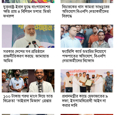
যুক্তরাষ্ট্র-ইরান যুদ্ধে বাংলাদেশের
বিচারকের খাস কামরা ভাঙচুরের
ক্ষতি প্রায় ৪ বিলিয়ন ডলার: মির্জা
অভিযোগ বিএনপি নেতাকর্মীদের
ফখরুল
বিরুদ্ধে
সরকার দেশের সব প্রতিষ্ঠানে
ফ্যামিলি কার্ড শুমারির নিয়োগে
রাজনীতিকরণ করছে: জামায়াত
পক্ষপাতের অভিযোগ, বিএনপি
আমির
নেতাকর্মীদের বিক্ষোভ
১০০ টাকায় গরুর মাংস দিয়ে ভাত
প্রধানমন্ত্রীর কাছে হেফাজতের ৯
বিক্রেতা ‘ভাইরাল মিজান’ গ্রেপ্তার
দফা, ইসলামবিরোধী আইন না
করার দাবি