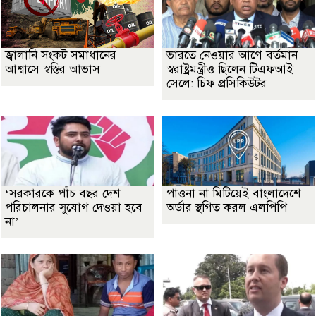
জ্বালানি সংকট সমাধানের
ভারতে নেওয়ার আগে বর্তমান
আশ্বাসে স্বস্তির আভাস
স্বরাষ্ট্রমন্ত্রীও ছিলেন টিএফআই
সেলে: চিফ প্রসিকিউটর
‘সরকারকে পাঁচ বছর দেশ
পাওনা না মিটিয়েই বাংলাদেশে
পরিচালনার সুযোগ দেওয়া হবে
অর্ডার স্থগিত করল এলপিপি
না’