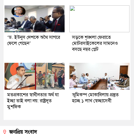
‘ড. ইউনূস দেশকে অথৈ সাগরে
সড়কে শৃঙ্খলা ফেরাতে
ফেলে গেছেন’
মোটরসাইকেলের সামনেও
বসছে নম্বর প্লেট
মতপ্রকাশের স্বাধীনতার অর্থ যা
ভূমিকম্প মোকাবিলায় প্রস্তুত
ইচ্ছা তাই বলা নয়: রাষ্ট্রদূত
হচ্ছে ১ লাখ স্বেচ্ছাসেবী
মুশফিক
জনপ্রিয় সংবাদ