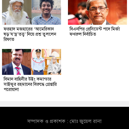
ফরহাদ মজহারের ‘আমেরিকান
বিএনপির প্রেসিডেন্ট পদে মির্জা
ষড়’য’ন্ত্র’তত্ত্ব’ নিয়ে প্রশ্ন তুললেন
ফখরুল নির্বাচিত
রিফাত
বিমান বাহিনীর উইং কমান্ডার
সাইফুর রহমানের বিরুদ্ধে গ্রেপ্তারি
পরোয়ানা
সম্পাদক ও প্রকাশক : মোঃ জুয়েল রানা