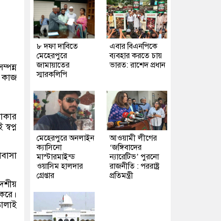
৮ দফা দাবিতে
এবার বিএনপিকে
মেহেরপুরে
ব্যবহার করতে চায়
জামায়াতের
ভারত: রাশেদ প্রধান
্পন্ন
স্মারকলিপি
ে কাজ
থাকার
্বপ্ন
মেহেরপুরে অনলাইন
আওয়ামী লীগের
ক্যাসিনো
‘জঙ্গিবাদের
োবাসা
মাস্টারমাইন্ড
ন্যারেটিভ’ পুরনো
ওয়াসিম হালদার
রাজনীতি : পররাষ্ট্র
গ্রেপ্তার
প্রতিমন্ত্রী
েশীয়
 করে।
তোলাই