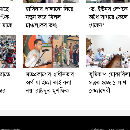
মাছে
হাসিনার পালানো নিয়ে
‘ড. ইউনূস দেশকে
্টিক,
নতুন করে মিলল
অথৈ সাগরে ফেলে
 মাছে
চাঞ্চল্যকর তথ্য
গেছেন’
রাতে
মতপ্রকাশের স্বাধীনতার
ভূমিকম্প মোকাবিল
অর্থ যা ইচ্ছা তাই বলা
প্রস্তুত হচ্ছে ১ লাখ
্বর
নয়: রাষ্ট্রদূত মুশফিক
স্বেচ্ছাসেবী