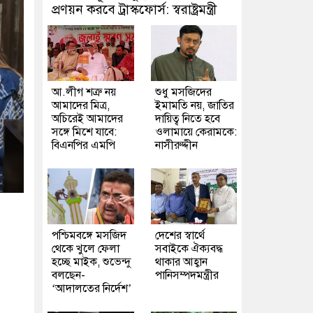
প্রণয়ন করবে ট্রাস্কফোর্স: স্বরাষ্ট্রমন্ত্রী
আ.লীগ শত্রু নয়
শুধু মসজিদের
আমাদের মিত্র,
ইমামতি নয়, জাতির
অচিরেই আমাদের
দায়িত্ব নিতে হবে
সঙ্গে মিশে যাবে:
ওলামায়ে কেরামকে:
বিএনপির এমপি
নাসীরুদ্দীন
পশ্চিমবঙ্গে মসজিদ
দেশের স্বার্থে
থেকে খুলে ফেলা
সবাইকে ঐক্যবদ্ধ
হচ্ছে মাইক, শুভেন্দু
থাকার আহ্বান
বলছেন-
পানিসম্পদমন্ত্রীর
‘আদালতের নির্দেশ’