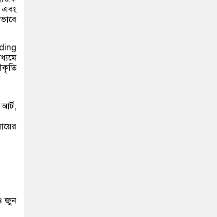
ি এবং
কভাবে
nding
্যমে
ীকৃতি
আর্ট,
মায়ের
৪ জুন