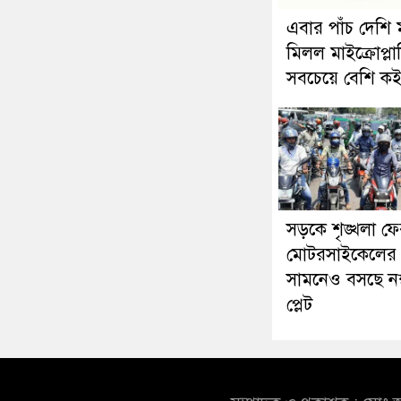
এবার পাঁচ দেশি 
মিলল মাইক্রোপ্লাস
সবচেয়ে বেশি কই
সড়কে শৃঙ্খলা ফে
মোটরসাইকেলের
সামনেও বসছে নম
প্লেট