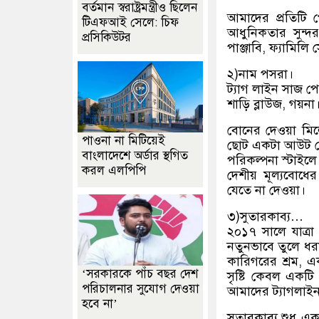
বর্তমান স্বরাষ্ট্রমন্ত্রীও ছিলেন
আমাদের প্রতিটি 
টিএফআই সেলে: চিফ
আধুনিকতার সুন্দর 
প্রসিকিউটর
পাঞ্জাবি, ফ্যামিলি
২)নাম পসরা।
ট্যাগ লাইন সাজ 
শাড়ি ব্লাউজ, গয়না।
বোনের দেওয়া মিল
পাওনা না মিটিয়েই
ছোট একটা আউট লে
বাংলাদেশে অর্ডার স্থগিত
পরিকল্পনা স্টাইলে ব্
করল এলপিপি
দেশীয় মূল্যবোধের
যেতে না দেওয়া।
৩)সুতারকাব্য…
২০১৭ সালে যাত্রা 
নতুনভাবে তুলে ধর
কারিগরের শ্রম, এ
‘সরকারকে পাঁচ বছর দেশ
সৃষ্টি কেবল একটি
পরিচালনার সুযোগ দেওয়া
আমাদের ট্যাগলাইন
হবে না’
সুতারকাব্য শুধু এ