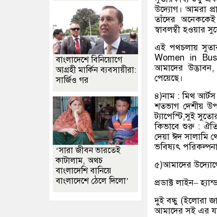
উদ্যোগ। আমরা প্রান
তাঁদের অনেককেই স
স্বাবলম্বী হওয়ার 
এই পথচলায় সুতারক
Women in Busi
বাংলাদেশে বিনিয়োগে
আমাদের উদ্ভাবন, 
আগ্রহী মার্কিন ব্যবসায়ীরা:
পেয়েছে।
সার্জিও গর
৪)নাম : মিথ আর্টস অ
শতভাগ দেশীয় উপকর
ট্যাপেস্টি,সুই সু
কিভাবে শুরু : ঐতি
দেয়া ঈদ সালামি থে
ভবিষ্যৎ পরিকল্পনা
‘সারা জীবন ভারতেই
কাটালাম, অথচ
৫)আমাদের উদ্যোগে
বাংলাদেশি বানিয়ে
বাংলাদেশে ঠেলে দিলো’
প্রডাক্ট লাইন– হ্যা
দুই বন্ধু (ইলোরা
আমাদের সই এর যাত্