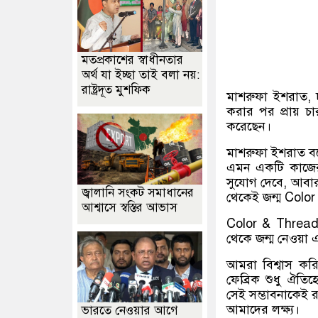
মতপ্রকাশের স্বাধীনতার
অর্থ যা ইচ্ছা তাই বলা নয়:
রাষ্ট্রদূত মুশফিক
মাশরুফা ইশরাত, ঢাক
করার পর প্রায় 
করেছেন।
মাশরুফা ইশরাত ব
এমন একটি কাজের 
সুযোগ দেবে, আবার
জ্বালানি সংকট সমাধানের
থেকেই জন্ম Colo
আশ্বাসে স্বস্তির আভাস
Color & Thread b
থেকে জন্ম নেওয়া এক
আমরা বিশ্বাস করি
ফেব্রিক শুধু ঐতি
সেই সম্ভাবনাকেই 
আমাদের লক্ষ্য।
ভারতে নেওয়ার আগে