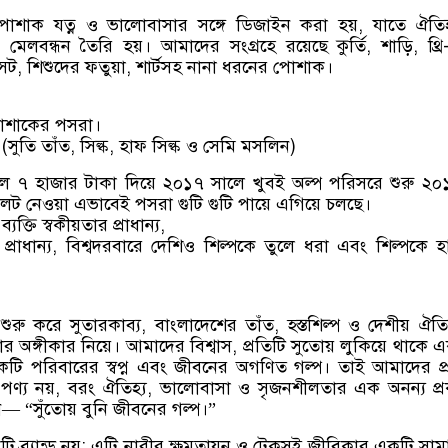
পোশাক যত্ন ও ভালোবাসার সঙ্গে ডিজাইন করা হয়, যাতে ঐতি
মেলবন্ধন তৈরি হয়। আমাদের সংগ্রহে রয়েছে কুর্তি, শাড়ি, থ্রি
 সেট, শিশুদের ফতুয়া, শার্টসহ নানা ধরনের পোশাক।
পোশাকের পসরা।
(সুতি তাঁত, সিল্ক, হাফ সিল্ক ও সেমি মসলিন)
ে ৭ হাজার টাকা দিয়ে ২০১৭ সালে খুবই অল্প পরিসরে শুরু ২
ট নেওয়া এভাবেই পসরা গুটি গুটি পায়ে এগিয়ে চলছে।
যক্তি স্বকীয়তার প্রাধান্য,
 প্রাধান্য, বিশ্বদরবারে দেশিও শিল্পকে তুলে ধরা এবং শিল্পকে হ
শুরু করে সুতারকাব্য, বাংলাদেশের তাঁত, হস্তশিল্প ও দেশীয় ঐতি
ার অঙ্গীকার নিয়ে। আমাদের বিশ্বাস, প্রতিটি সুতোয় লুকিয়ে থাকে
কটি পরিবারের স্বপ্ন এবং জীবনের অগণিত গল্প। তাই আমাদের প্
 পণ্য নয়, বরং ঐতিহ্য, ভালোবাসা ও সৃজনশীলতার এক অনন্য প্
— “সুঁতোয় বুনি জীবনের গল্প।”
কটি ব্র্যান্ড নয়; এটি নারীর ক্ষমতায়ন ও টেকসই জীবিকার একটি সা