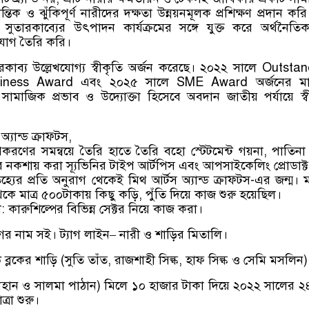
্তিক ও ঝুঁকিপূর্ণ নারীদের দক্ষতা উন্নয়নমূলক প্রশিক্ষণ প্রদান কর
ুতারকাব্যের উৎপাদন কার্যক্রমের সঙ্গে যুক্ত করে অর্থনৈতি
সুযোগ তৈরি করি।
াব্য উল্লেখযোগ্য স্বীকৃতি অর্জন করেছে। ২০২২ সালে Outsta
ness Award এবং ২০২৫ সালে SME Award অর্জনের মাধ
সামাজিক প্রভাব ও উদ্যোক্তা হিসেবে অবদান জাতীয় পর্যায়ে স্ব
্যান্ড ক্রাফ্টস,
ণের সমন্বয়ে তৈরি হাতে তৈরি বহো স্টেটমেন্ট গয়না, পাতিনা 
তোর নকশায় করা স্যূভিনির টাইপ আর্টপিস এবং আপসাইকেলিং প্রোডাক্ট
হ্যের প্রতি অনুরাগ থেকেই মিথ আর্টস অ্যান্ড ক্রাফ্টস-এর জন্ম। 
কে মাত্র ৫০০টাকায় কিছু কড়ি, পুঁতি দিয়ে কাজ শুরু হয়েছিল।
: কারুশিল্পের বিভিন্ন সেক্টর নিয়ে কাজ করা।
র নাম সই। ট্যাগ লাইন– নারী ও শাড়ির মিতালি।
ন্ড ব্লকের শাড়ি (সুতি তাঁত, রাজশাহী সিল্ক, হাফ সিল্ক ও সেমি মসলিন)
 জাহান ও সালমা পাঠান) মিলে ১০ হাজার টাকা দিয়ে ২০২২ সালের ২
রা শুরু।