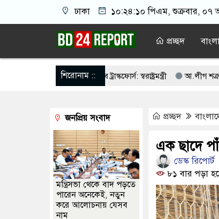
ঢাকা
১০:২৪:১১ পিএম
, শুক্রবার, ০৭ 
প্রচ্ছদ
বাংল
শিরোনাম ::
িকা প্রণয়ন করবে ট্রাস্কফোর্স: স্বরাষ্ট্রমন্ত্রী
আ.লীগ শত্রু নয় আমাদের মিত্
 জাতির দায়িত্ব নিতে হবে ওলামায়ে কেরামকে: নাসীরুদ্দীন
পশ্চিমবঙ্গে 
প্রচ্ছদ
বাংলা
জনপ্রিয় সংবাদ
বদ্ধ থাকার আহ্বান পানিসম্পদমন্ত্রীর
৮ দফা দাবিতে মেহেরপুরে জামায়াতে
ো মাস্টারমাইন্ড ওয়াসিম হালদার গ্রেপ্তার
আওয়ামী লীগের ‘জঙ্গিবাদের ন্যা
এক ছাদে পাঁ
ডেস্ক রিপোর্ট
োটার তালিকা প্রকাশ, ভোট দেবেন ৩৪৯ এমপি
৮১ বার পড়া হয়
মন্ত্রিসভা থেকে বাদ পড়তে
পারেন অনেকেই, নতুন
করে আলোচনায় যেসব
নাম