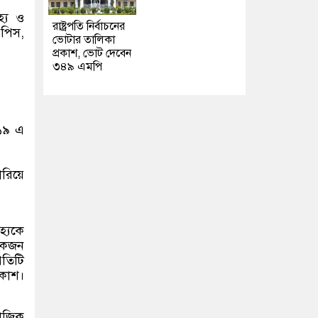
হ্য ও
রাষ্ট্রপতি নির্বাচনের
-পিস,
ভোটার তালিকা
প্রকাশ, ভোট দেবেন
৩৪৯ এমপি
০১৯ এ
ারিয়ে
হ্যকে
 একজন
রতিটি
রকাশ।
মাজিক