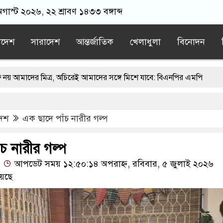
অগাস্ট ২০২৬, ২২ শ্রাবণ ১৪৩৩ বঙ্গাব্দ
াদেশ
সারাদেশ
আন্তর্জাতিক
খেলাধুলা
বিনোদন
র, অচিরেই আমাদের সঙ্গে মিশে যাবে: বিএনপির এমপি
মসজিদ থেকে খুলে ফেলা হচ্ছে মাইক, শুভেন্দু বলছেন- ‘আদালতের নির্দেশ’
দেশ
এক ছাদে পাঁচ নারীর গল্প
র স্মারকলিপি
এবার বিএনপিকে ব্যবহার করতে চায় ভারত: রাশেদ প্রধান
রেটিভ’ পুরনো রাজনীতি : পররাষ্ট্র প্রতিমন্ত্রী
চ নারীর গল্প
আপডেট সময় ১২:৫০:১৪ অপরাহ্ন, রবিবার, ৫ জুলাই ২০২৬
েছে