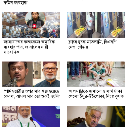
রুমিন ফারহানা
জামায়াতের কভারেজে অমায়িক
ক্লাবে ঢুকে মাতলামি, বিএনপি
ব্যবহার পান, জানালেন নারী
নেতা গ্রেপ্তার
সাংবাদিক
‘পাটওয়ারীর ওপর মার শুরু হয়েছে
আলমারিতে জমানো ২ লাখ টাকা
কেবল, আসল মার তো শুরুই হয়নি’
খেলো ইঁদুর-উইপোকা, নিঃস্ব কৃষক