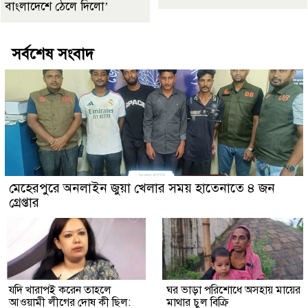
বাংলাদেশে ঠেলে দিলো’
সর্বশেষ সংবাদ
মেহেরপুরে অনলাইন জুয়া খেলার সময় হাতেনাতে ৪ জন
গ্রেপ্তার
যদি খারাপই করেন তাহলে
ঘর ভাড়া পরিশোধে অসহায় মায়ের
আওয়ামী লীগের দোষ কী ছিল:
মাথার চুল বিক্রি