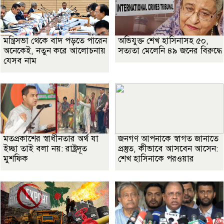
মন্ত্রিসভা থেকে বাদ পড়তে পারেন
অভিযুক্ত শেখ হাসিনাসহ ৫০,
অনেকেই, নতুন করে আলোচনায়
সত্যতা মেলেনি ৪৯ জনের বিরুদ্ধে
যেসব নাম
মতপ্রকাশের স্বাধীনতার অর্থ যা
জনগণ আপনাকে স্বাগত জানাতে
ইচ্ছা তাই বলা নয়: রাষ্ট্রদূত
প্রস্তুত, কীভাবে আসবেন আসেন:
মুশফিক
শেখ হাসিনাকে পরওয়ার