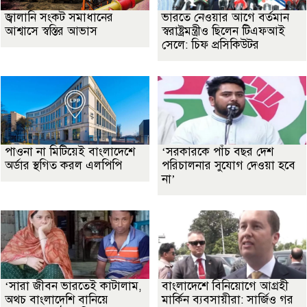
জ্বালানি সংকট সমাধানের
ভারতে নেওয়ার আগে বর্তমান
আশ্বাসে স্বস্তির আভাস
স্বরাষ্ট্রমন্ত্রীও ছিলেন টিএফআই
সেলে: চিফ প্রসিকিউটর
পাওনা না মিটিয়েই বাংলাদেশে
‘সরকারকে পাঁচ বছর দেশ
অর্ডার স্থগিত করল এলপিপি
পরিচালনার সুযোগ দেওয়া হবে
না’
‘সারা জীবন ভারতেই কাটালাম,
বাংলাদেশে বিনিয়োগে আগ্রহী
অথচ বাংলাদেশি বানিয়ে
মার্কিন ব্যবসায়ীরা: সার্জিও গর