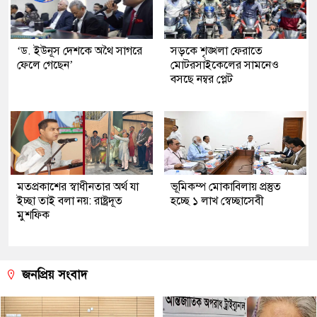
‘ড. ইউনূস দেশকে অথৈ সাগরে
সড়কে শৃঙ্খলা ফেরাতে
ফেলে গেছেন’
মোটরসাইকেলের সামনেও
বসছে নম্বর প্লেট
মতপ্রকাশের স্বাধীনতার অর্থ যা
ভূমিকম্প মোকাবিলায় প্রস্তুত
ইচ্ছা তাই বলা নয়: রাষ্ট্রদূত
হচ্ছে ১ লাখ স্বেচ্ছাসেবী
মুশফিক
জনপ্রিয় সংবাদ