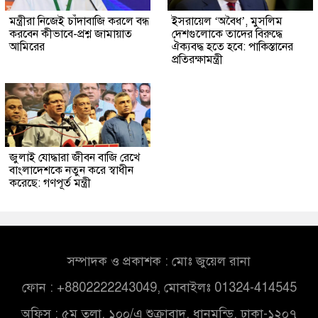
মন্ত্রীরা নিজেই চাঁদাবাজি করলে বন্ধ
ইসরায়েল ‘অবৈধ’, মুসলিম
করবেন কীভাবে-প্রশ্ন জামায়াত
দেশগুলোকে তাদের বিরুদ্ধে
আমিরের
ঐক্যবদ্ধ হতে হবে: পাকিস্তানের
প্রতিরক্ষামন্ত্রী
জুলাই যোদ্ধারা জীবন বাজি রেখে
বাংলাদেশকে নতুন করে স্বাধীন
করেছে: গণপূর্ত মন্ত্রী
সম্পাদক ও প্রকাশক : মোঃ জুয়েল রানা
ফোন : +8802222243049, মোবাইলঃ 01324-414545
অফিস : ৫ম তলা, ১০০/এ শুক্রাবাদ, ধানমন্ডি, ঢাকা-১২০৭