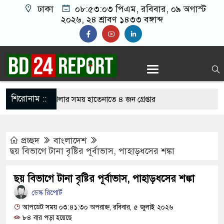
ঢাকা
০৮:৫৩:০৪ পিএম
, রবিবার, ০৯ অগাস্ট ২০২৬,
২৪ শ্রাবণ ১৪৩৩ বঙ্গাব্দ
শিরোনাম ::
নলাইন জুয়া খেলার সময় হাতেনাতে ৪ জন গ্রেপ্তার
 করেন তাহলে আওয়ামী লীগের দোষ কী ছিল: রুমিন
প্রচ্ছদ
বাংলাদেশ
ছয় বিভাগে টানা বৃষ্টির পূর্বাভাস, পাহাড়ধসের শঙ্কা
িশোধে অসহায় মায়ের মাথার চুল বিক্রি
ছয় বিভাগে টানা বৃষ্টির পূর্বাভাস, পাহাড়ধসের শঙ্কা
কভারেজে অমায়িক ব্যবহার পান, জানালেন নারী
ডেস্ক রিপোর্ট
আপডেট সময় ০৩:৪১:৩০ অপরাহ্ন, রবিবার, ৫ জুলাই ২০২৬
৮৪ বার পড়া হয়েছে