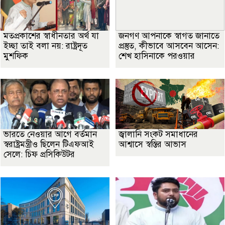
মতপ্রকাশের স্বাধীনতার অর্থ যা
জনগণ আপনাকে স্বাগত জানাতে
ইচ্ছা তাই বলা নয়: রাষ্ট্রদূত
প্রস্তুত, কীভাবে আসবেন আসেন:
মুশফিক
শেখ হাসিনাকে পরওয়ার
ভারতে নেওয়ার আগে বর্তমান
জ্বালানি সংকট সমাধানের
স্বরাষ্ট্রমন্ত্রীও ছিলেন টিএফআই
আশ্বাসে স্বস্তির আভাস
সেলে: চিফ প্রসিকিউটর