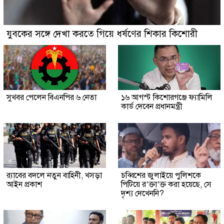
যুবকের সঙ্গে দেখা করতে গিয়ে ধর্ষণের শিকার কিশোরী
সুখবর পেলেন বিএনপির ৬ নেতা
১৬ আগস্ট কিশোরগঞ্জে ফ্যামিলি
কার্ড দেবেন প্রধানমন্ত্রী
র‍্যাবের বদলে নতুন বাহিনী, খসড়া
চব্বিশের জুলাইয়ে পুলিশকে
আইন প্রকাশ
পিটিয়ে র’ক্তা’ক্ত করা হয়েছে, সে
দৃশ্য দেখেননি?