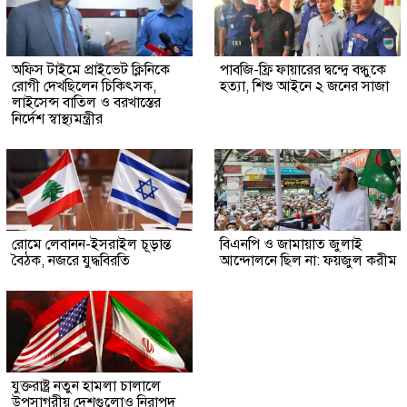
অফিস টাইমে প্রাইভেট ক্লিনিকে
পাবজি-ফ্রি ফায়ারের দ্বন্দ্বে বন্ধুকে
রোগী দেখছিলেন চিকিৎসক,
হত্যা, শিশু আইনে ২ জনের সাজা
লাইসেন্স বাতিল ও বরখাস্তের
নির্দেশ স্বাস্থ্যমন্ত্রীর
রোমে লেবানন-ইসরাইল চূড়ান্ত
বিএনপি ও জামায়াত জুলাই
বৈঠক, নজরে যুদ্ধবিরতি
আন্দোলনে ছিল না: ফয়জুল করীম
যুক্তরাষ্ট্র নতুন হামলা চালালে
উপসাগরীয় দেশগুলোও নিরাপদ