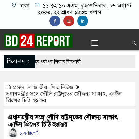
ঢাকা
১১:৫২:১১ এএম
, বৃহস্পতিবার, ০৬ অগাস্ট
২০২৬, ২২ শ্রাবণ ১৪৩৩ বঙ্গাব্দ
শিরোনাম ::
ে দেখা করতে গিয়ে ধর্ষণের শিকার কিশোরী
ন বিএনপির ৬ নেতা
প্রচ্ছদ
জাতীয়
,
লিড নিউজ
োরগঞ্জে ফ্যামিলি কার্ড দেবেন প্রধানমন্ত্রী
প্রধানমন্ত্রীর সঙ্গে সৌদি রাষ্ট্রদূতের সৌজন্য সাক্ষাৎ, ক্রাউন
প্রিন্সের চিঠি হস্তান্তর
লে নতুন বাহিনী, খসড়া আইন প্রকাশ
াইয়ে পুলিশকে পিটিয়ে র’ক্তা’ক্ত করা হয়েছে, সে দৃশ্য
প্রধানমন্ত্রীর সঙ্গে সৌদি রাষ্ট্রদূতের সৌজন্য সাক্ষাৎ,
ক্রাউন প্রিন্সের চিঠি হস্তান্তর
ডেস্ক রিপোর্ট