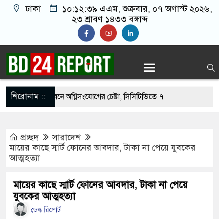
ঢাকা
১০:১২:৪০ এএম
, শুক্রবার, ০৭ অগাস্ট ২০২৬,
২৩ শ্রাবণ ১৪৩৩ বঙ্গাব্দ
শিরোনাম ::
 নওফেলের বাসভবনে অগ্নিসংযোগের চেষ্টা, সিসিটিভিতে ৭
প্রচ্ছদ
সারাদেশ
বহার ছাড়াই মার্কিন ঘাঁটিতে নিখুঁত হামলা চালান ইরানি
মায়ের কাছে স্মার্ট ফোনের আবদার, টাকা না পেয়ে যুবকের
আত্মহত্যা
িগ্রস্ত ১০০ পরিবারকে নতুন ঘর দেবেন প্রধানমন্ত্রী
মায়ের কাছে স্মার্ট ফোনের আবদার, টাকা না পেয়ে
যুবকের আত্মহত্যা
ত্তিকর ছবি তুলে লন্ডনে বয়ফ্রেন্ডের কাছে পাঠাতেন
ডেস্ক রিপোর্ট