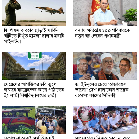
জিপিএস ব্যবহার ছাড়াই মার্কিন
বন্যায় ক্ষতিগ্রস্ত ১০০ পরিবারকে
ঘাঁটিতে নিখুঁত হামলা চালান ইরানি
নতুন ঘর দেবেন প্রধানমন্ত্রী
পাইলটরা
মেয়েদের আপত্তিকর ছবি তুলে
ড. ইউনূসের চেয়ে ‘হাজারগুণ
লন্ডনে বয়ফ্রেন্ডের কাছে পাঠাতেন
ভালো’ দেশ চালাচ্ছেন তারেক
ইসলামী বিশ্ববিদ্যালয়ের ছাত্রী
রহমান: কাদের সিদ্দিকী
সকাল না হতেই মর্মান্তিক দুই
মৃত্যুর পর যদি সন্তানেরা না করে,