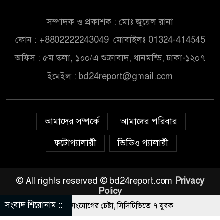
সম্পাদক ও প্রকাশক : মোঃ জুয়েল রানা
ফোন : +8802222243049, মোবাইলঃ 01324-414545
অফিস : ৫ম তলা, ১০০/এ শুক্রাবাদ, ধানমন্ডি, ঢাকা-১২০৭
ইমেইল :
bd24report@gmail.com
আমাদের সম্পর্কে
আমাদের পরিবার
ফটোগ্যালারী
ভিডিও গ্যালারী
© All rights reserved © bd24report.com
Privacy
Policy
সংবাদ শিরোনাম ::
ওফেলের বাসভবনে অগ্নিসংযোগের চেষ্টা, সিসিটিভিতে ৭ যুবক