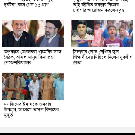
দুর্ঘটনা, ঝরে গেল ১৫ প্রাণ
তাই জীবিত অবস্থায় নিজের
চল্লিশার আয়োজন করলেন বৃদ্ধ
অন্ধকারে মোজতবা খামেনির সঙ্গে
সিঙ্গারার লোভ দেখিয়ে স্কুল
বৈঠক, আসল মানুষ কিনা প্রশ্ন
শিক্ষার্থীদের মিছিলে নিলেন যুবলীগ
পেজেশকিয়ানের
নেতা
মসজিদের ইমামকে ওমরাহ
উপহার, আবেগে ভাসল বিদায়ের
মুহূর্ত