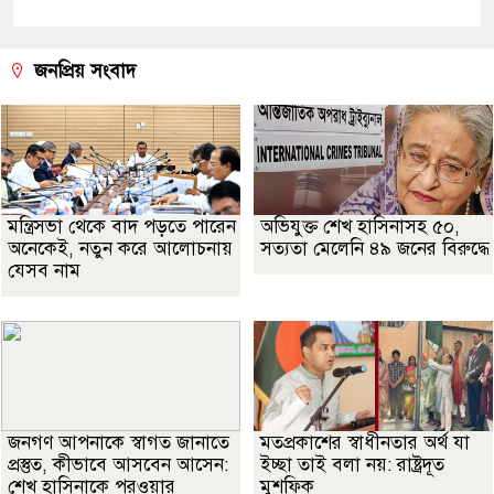
জনপ্রিয় সংবাদ
মন্ত্রিসভা থেকে বাদ পড়তে পারেন
অভিযুক্ত শেখ হাসিনাসহ ৫০,
অনেকেই, নতুন করে আলোচনায়
সত্যতা মেলেনি ৪৯ জনের বিরুদ্ধে
যেসব নাম
জনগণ আপনাকে স্বাগত জানাতে
মতপ্রকাশের স্বাধীনতার অর্থ যা
প্রস্তুত, কীভাবে আসবেন আসেন:
ইচ্ছা তাই বলা নয়: রাষ্ট্রদূত
শেখ হাসিনাকে পরওয়ার
মুশফিক