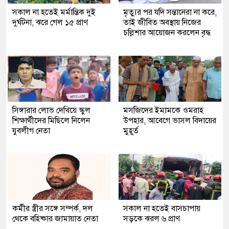
সকাল না হতেই মর্মান্তিক দুই
মৃত্যুর পর যদি সন্তানেরা না করে,
দুর্ঘটনা, ঝরে গেল ১৫ প্রাণ
তাই জীবিত অবস্থায় নিজের
চল্লিশার আয়োজন করলেন বৃদ্ধ
সিঙ্গারার লোভ দেখিয়ে স্কুল
মসজিদের ইমামকে ওমরাহ
শিক্ষার্থীদের মিছিলে নিলেন
উপহার, আবেগে ভাসল বিদায়ের
যুবলীগ নেতা
মুহূর্ত
কর্মীর স্ত্রীর সঙ্গে সম্পর্ক, দল
সকাল না হতেই বাসচাপায়
থেকে বহিষ্কার জামায়াত নেতা
সড়কে ঝরল ৬ প্রাণ