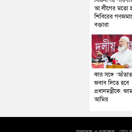
বিএনপির পরিণত
আ.লীগের মতো হ
শিবিরের গণজমা
বক্তারা
কার সঙ্গে ‘আঁতাত
জবাব দিতে হবে
প্রধানমন্ত্রীকে: জ
আমির
সম্পাদক ও প্রকাশক : মোঃ জ