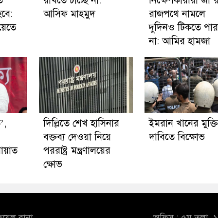
ি
রাখতে চাচ্ছে না:
নিক্ষেপকারীরা জা’
বে:
আসিফ মাহমুদ
রাজপথে নামলে
য়েতে
দুদিনও টিকতে পা
না: আমির হামজা
’,
দিল্লিতে শেখ হাসিনার
ইমরান খানের মুক্ত
বক্তব্য দেওয়া নিয়ে
দাবিতে বিক্ষোভ
ামায়াত
পররাষ্ট্র মন্ত্রণালয়ের
ক্ষোভ
ুয়েল রানা
অফিস : ৫ম তলা, ১০