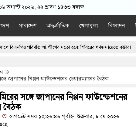
 ০৬ অগাস্ট ২০২৬, ২২ শ্রাবণ ১৪৩৩ বঙ্গাব্দ
াদেশ
সারাদেশ
আন্তর্জাতিক
খেলাধুলা
বিনোদন
ির পরিণতি আ.লীগের মতো হবে: শিবিরের গণজমায়েতে বক্তারা
ীরা জা’র’জ, রাজপথে নামলে দুদিনও টিকতে পারবেন না: আমির হামজা
েশ
বক্তব্য দেওয়া নিয়ে পররাষ্ট্র মন্ত্রণালয়ের ক্ষোভ
ইমরান খানের মুক্তির দাবি
্গে জাপানের নিপ্পন ফাউন্ডেশনের চেয়ারম্যানের বৈঠক
্রুপের বিরোধিতা করলেই আপনাকে নাই করে দিবে: মাহফুজ
রের সঙ্গে জাপানের নিপ্পন ফাউন্ডেশনের
র বৈঠক
আপডেট সময় ১২:২৬:৪৬ পূর্বাহ্ন, শুক্রবার, ৮ মে ২০২৬
েছে