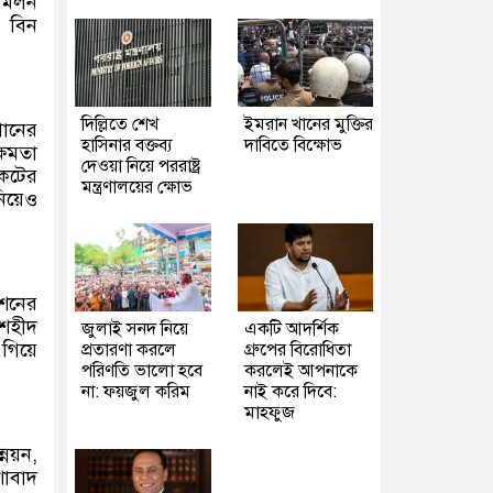
 মিলন
দ বিন
দিল্লিতে শেখ
ইমরান খানের মুক্তির
পানের
হাসিনার বক্তব্য
দাবিতে বিক্ষোভ
্ষমতা
দেওয়া নিয়ে পররাষ্ট্র
ংকটের
মন্ত্রণালয়ের ক্ষোভ
নিয়েও
েশনের
 শহীদ
জুলাই সনদ নিয়ে
একটি আদর্শিক
এগিয়ে
প্রতারণা করলে
গ্রুপের বিরোধিতা
পরিণতি ভালো হবে
করলেই আপনাকে
না: ফয়জুল করিম
নাই করে দিবে:
মাহফুজ
্নয়ন,
শাবাদ