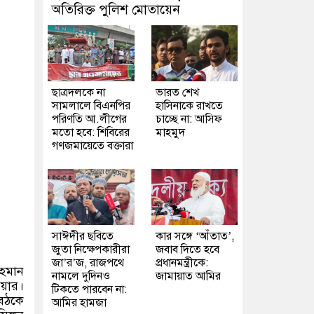
অতিরিক্ত পুলিশ মোতায়েন
ছাত্রদলকে না
ভারত শেখ
সামলালে বিএনপির
হাসিনাকে রাখতে
পরিণতি আ.লীগের
চাচ্ছে না: আসিফ
মতো হবে: শিবিরের
মাহমুদ
গণজমায়েতে বক্তারা
সাঈদীর ছবিতে
কার সঙ্গে ‘আঁতাত’,
জুতা নিক্ষেপকারীরা
জবাব দিতে হবে
জা’র’জ, রাজপথে
প্রধানমন্ত্রীকে:
রহমান
নামলে দুদিনও
জামায়াত আমির
ওয়ার।
টিকতে পারবেন না:
বৈঠকে
আমির হামজা