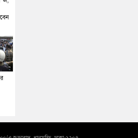
র’জ,
রবেন
ির
০/এ শুক্রাবাদ, ধানমন্ডি, ঢাকা-১২০৭