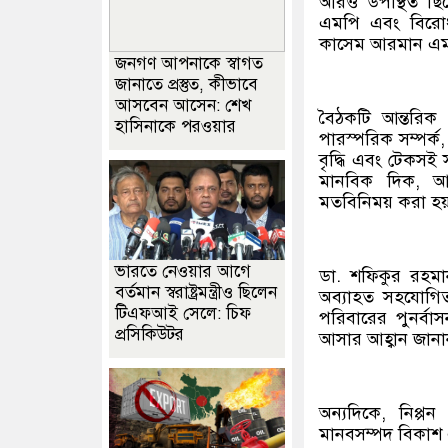
আরও উপস্থিত ছিল
এমপি এবং বিরোধী
কাসেম আরমান এ
জনগণ আপনাকে স্বাগত
জানাতে প্রস্তুত, কীভাবে
আসবেন আসেন: শেখ
বৈঠকটি আন্তরিক 
হাসিনাকে পরওয়ার
পারস্পরিক সম্পর্ক
বৃদ্ধি এবং টেকসই 
মানবিক দিক, আঞ্
মতবিনিময় করা হ
ভারতে নেওয়ার আগে
ডা. শফিকুর রহমা
বর্তমান স্বরাষ্ট্রমন্ত্রীও ছিলেন
অব্যাহত সহযোগিত
টিএফআই সেলে: চিফ
পরিবারের পুনর্ব
প্রসিকিউটর
আসার আহ্বান জানা
অন্যদিকে, নিপ্প
মানবসম্পদ বিকাশ 