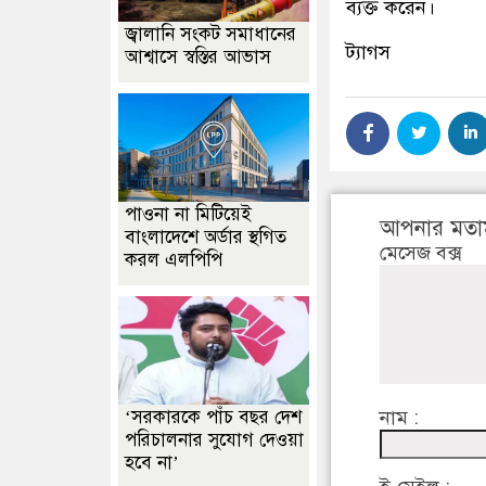
ব্যক্ত করেন।
জ্বালানি সংকট সমাধানের
ট্যাগস
আশ্বাসে স্বস্তির আভাস
পাওনা না মিটিয়েই
আপনার মতা
বাংলাদেশে অর্ডার স্থগিত
মেসেজ বক্স
করল এলপিপি
‘সরকারকে পাঁচ বছর দেশ
নাম :
পরিচালনার সুযোগ দেওয়া
হবে না’