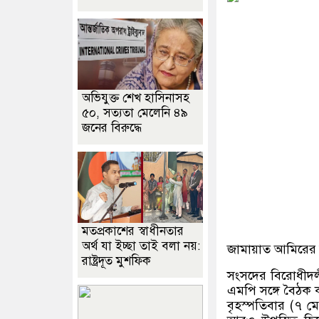
অভিযুক্ত শেখ হাসিনাসহ
৫০, সত্যতা মেলেনি ৪৯
জনের বিরুদ্ধে
মতপ্রকাশের স্বাধীনতার
অর্থ যা ইচ্ছা তাই বলা নয়:
জামায়াত আমিরের স
রাষ্ট্রদূত মুশফিক
সংসদের বিরোধীদল
এমপি সঙ্গে বৈঠক 
বৃহস্পতিবার (৭ ম