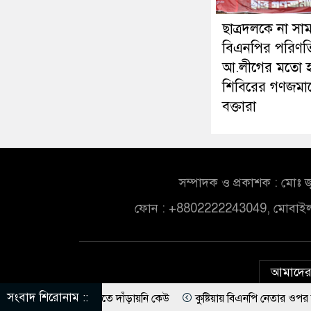
ছাত্রদলকে না সা
বিএনপির পরিণত
আ.লীগের মতো হ
শিবিরের গণজমা
বক্তারা
সম্পাদক ও প্রকাশক : মোঃ জ
ফোন : +8802222243049, মোবাই
আমাদের 
সংবাদ শিরোনাম ::
তার, আদালতে দাঁড়ায়নি কেউ
কুষ্টিয়ায় বিএনপি নেতার ওপর হামলা, ১৬ রাউন্