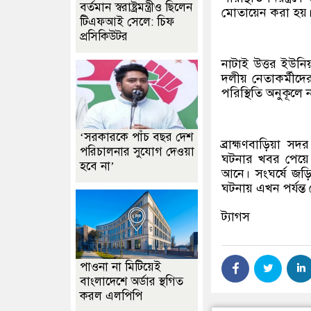
বর্তমান স্বরাষ্ট্রমন্ত্রীও ছিলেন
মোতায়েন করা হয়
টিএফআই সেলে: চিফ
প্রসিকিউটর
নাটাই উত্তর ইউন
দলীয় নেতাকর্মীদের
পরিস্থিতি অনুকূলে 
‘সরকারকে পাঁচ বছর দেশ
ব্রাহ্মণবাড়িয়া স
পরিচালনার সুযোগ দেওয়া
ঘটনার খবর পেয়ে পুল
হবে না’
আনে। সংঘর্ষে জ
ঘটনায় এখন পর্যন্
ট্যাগস
পাওনা না মিটিয়েই
বাংলাদেশে অর্ডার স্থগিত
করল এলপিপি