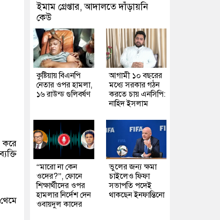
ইমাম গ্রেপ্তার, আদালতে দাঁড়ায়নি
কেউ
কুষ্টিয়ায় বিএনপি
আগামী ১০ বছরের
নেতার ওপর হামলা,
মধ্যে সরকার গঠন
১৬ রাউন্ড গুলিবর্ষণ
করতে চায় এনসিপি:
নাহিদ ইসলাম
র করে
যক্তি
“মারো না কেন
ভুলের জন্য ক্ষমা
ওদের?”, ফোনে
চাইলেও ফিফা
শিক্ষার্থীদের ওপর
সভাপতি পদেই
হামলার নির্দেশ দেন
থাকছেন ইনফান্তিনো
 থেমে
ওবায়দুল কাদের