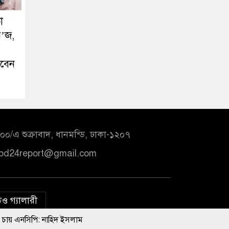
া
র’জ,
রবেন
০/এ শুক্রাবাদ, ধানমন্ডি, ঢাকা-১২০৭
bd24report@gmail.com
ও গ্যালারী
নাহিদ ইসলাম