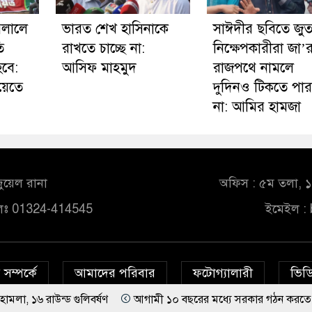
মলালে
ভারত শেখ হাসিনাকে
সাঈদীর ছবিতে জুত
ি
রাখতে চাচ্ছে না:
নিক্ষেপকারীরা জা’
বে:
আসিফ মাহমুদ
রাজপথে নামলে
য়েতে
দুদিনও টিকতে পা
না: আমির হামজা
ুয়েল রানা
অফিস : ৫ম তলা, ১০
লঃ 01324-414545
ইমেইল :
সম্পর্কে
আমাদের পরিবার
ফটোগ্যালারী
ভিডি
ড গুলিবর্ষণ
আগামী ১০ বছরের মধ্যে সরকার গঠন করতে চায় এনসিপি: 