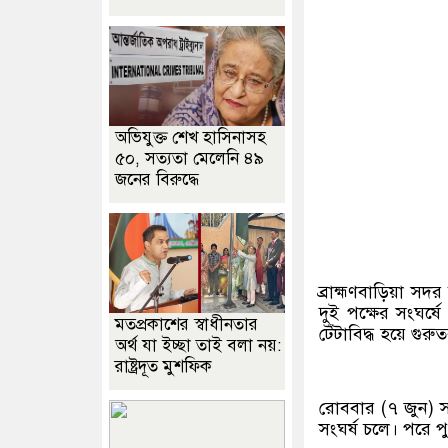
অভিযুক্ত শেখ হাসিনাসহ
৫০, সত্যতা মেলেনি ৪৯
জনের বিরুদ্ধে
ব্রাহ্মণবাড়িয়া স
দুই পক্ষের সংঘর
মতপ্রকাশের স্বাধীনতার
টেঁটাবিদ্ধ হয়ে গু
অর্থ যা ইচ্ছা তাই বলা নয়:
রাষ্ট্রদূত মুশফিক
রোববার (৭ জুন) সক
সংঘর্ষ চলে। পরে পু