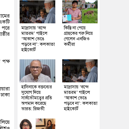
রামের
 একটি
। পরে
মাদ্রাসায় ‘বন্দে
কিস্তি না পেয়ে
মাতরম’ গাইলে
গ্রাহকের গরু নিয়ে
ষ্ঠীর
‘আকাশ ভেঙে
গেলেন এনজিও
পড়বে না’: কলকাতা
কর্মীরা
হাইকোর্ট
 পক্ষ
হাসিনাকে বক্তব্যের
মাদ্রাসায় ‘বন্দে
িয়ারা
সুযোগ দিয়ে
মাতরম’ গাইলে
 ঢাকা
সার্বভৌমত্বের প্রতি
‘আকাশ ভেঙে
অপমান করেছে
পড়বে না’: কলকাতা
ভারত: রিজভী
হাইকোর্ট
ালিয়ে
ুলিশও