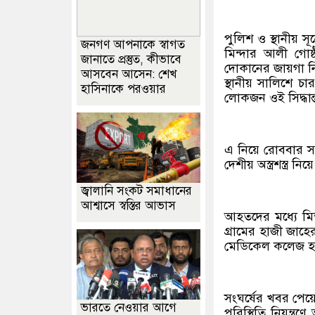
পুলিশ ও স্থানীয় স
জনগণ আপনাকে স্বাগত
মিন্দার আলী গোষ
জানাতে প্রস্তুত, কীভাবে
দোকানের জায়গা নি
আসবেন আসেন: শেখ
স্থানীয় সালিশে চা
হাসিনাকে পরওয়ার
লোকজন ওই সিদ্ধান্ত
এ নিয়ে রোববার সকা
দেশীয় অস্ত্রশস্ত্
জ্বালানি সংকট সমাধানের
আশ্বাসে স্বস্তির আভাস
আহতদের মধ্যে মিন
গ্রামের হাজী জাহ
মেডিকেল কলেজ হা
সংঘর্ষের খবর পেয়ে 
ভারতে নেওয়ার আগে
পরিস্থিতি নিয়ন্ত্