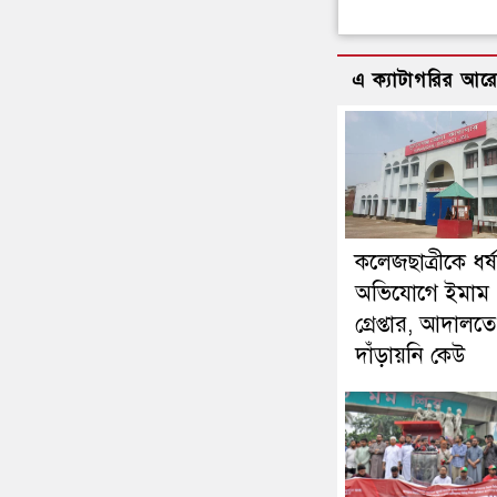
এ ক্যাটাগরির আর
কলেজছাত্রীকে ধর্
অভিযোগে ইমাম
গ্রেপ্তার, আদালতে
দাঁড়ায়নি কেউ