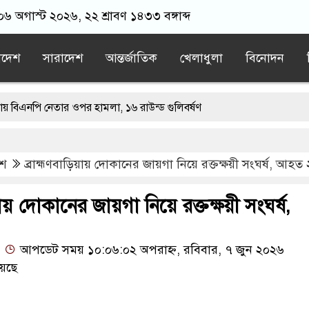
 ০৬ অগাস্ট ২০২৬, ২২ শ্রাবণ ১৪৩৩ বঙ্গাব্দ
াদেশ
সারাদেশ
আন্তর্জাতিক
খেলাধুলা
বিনোদন
নেতার ওপর হামলা, ১৬ রাউন্ড গুলিবর্ষণ
ের?”, ফোনে শিক্ষার্থীদের ওপর হামলার নির্দেশ দেন ওবায়দুল কাদের
েশ
ব্রাহ্মণবাড়িয়ায় দোকানের জায়গা নিয়ে রক্তক্ষয়ী সংঘর্ষ, আহত
াতরম’ গাইলে ‘আকাশ ভেঙে পড়বে না’: কলকাতা হাইকোর্ট
ার্বভৌমত্বের প্রতি অপমান করেছে ভারত: রিজভী
য়ায় দোকানের জায়গা নিয়ে রক্তক্ষয়ী সংঘর্ষ,
ীগ
আপডেট সময় ১০:০৬:০২ অপরাহ্ন, রবিবার, ৭ জুন ২০২৬
েছে