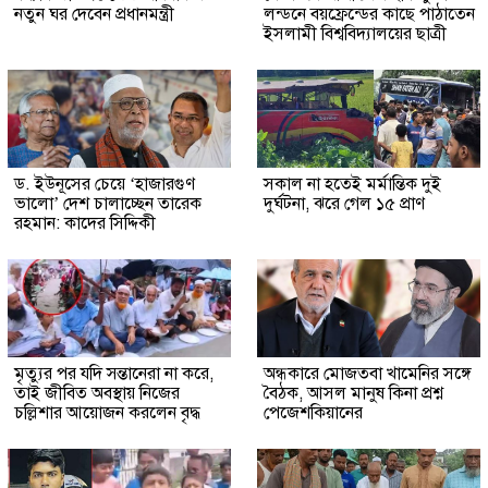
নতুন ঘর দেবেন প্রধানমন্ত্রী
লন্ডনে বয়ফ্রেন্ডের কাছে পাঠাতেন
ইসলামী বিশ্ববিদ্যালয়ের ছাত্রী
ড. ইউনূসের চেয়ে ‘হাজারগুণ
সকাল না হতেই মর্মান্তিক দুই
ভালো’ দেশ চালাচ্ছেন তারেক
দুর্ঘটনা, ঝরে গেল ১৫ প্রাণ
রহমান: কাদের সিদ্দিকী
মৃত্যুর পর যদি সন্তানেরা না করে,
অন্ধকারে মোজতবা খামেনির সঙ্গে
তাই জীবিত অবস্থায় নিজের
বৈঠক, আসল মানুষ কিনা প্রশ্ন
চল্লিশার আয়োজন করলেন বৃদ্ধ
পেজেশকিয়ানের