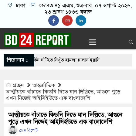
ঢাকা
০৬:৪৩:৪২ এএম
, শুক্রবার, ০৭ অগাস্ট ২০২৬,
২৩ শ্রাবণ ১৪৩৩ বঙ্গাব্দ
শিরোনাম ::
হার ছাড়াই মার্কিন ঘাঁটিতে নিখুঁত হামলা চালান ইরানি
প্রচ্ছদ
আন্তর্জাতিক
গ্রস্ত ১০০ পরিবারকে নতুন ঘর দেবেন প্রধানমন্ত্রী
আত্মীয়কে বাঁচাতে কিডনি দিতে যান দিল্লিতে, আগুনে পুড়ে
এখন নিজেই আইসিইউতে এক বাংলাদেশি
্তিকর ছবি তুলে লন্ডনে বয়ফ্রেন্ডের কাছে পাঠাতেন
্যালয়ের ছাত্রী
আত্মীয়কে বাঁচাতে কিডনি দিতে যান দিল্লিতে, আগুনে
পুড়ে এখন নিজেই আইসিইউতে এক বাংলাদেশি
 চেয়ে ‘হাজারগুণ ভালো’ দেশ চালাচ্ছেন তারেক রহমান:
ডেস্ক রিপোর্ট