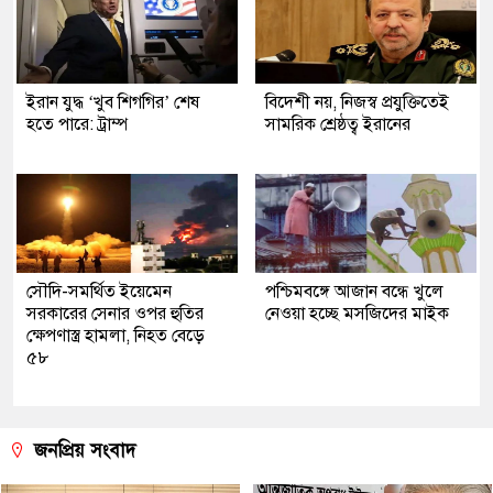
ইরান যুদ্ধ ‘খুব শিগগির’ শেষ
বিদেশী নয়, নিজস্ব প্রযুক্তিতেই
হতে পারে: ট্রাম্প
সামরিক শ্রেষ্ঠত্ব ইরানের
সৌদি-সমর্থিত ইয়েমেন
পশ্চিমবঙ্গে আজান বন্ধে খুলে
সরকারের সেনার ওপর হুতির
নেওয়া হচ্ছে মসজিদের মাইক
ক্ষেপণাস্ত্র হামলা, নিহত বেড়ে
৫৮
জনপ্রিয় সংবাদ