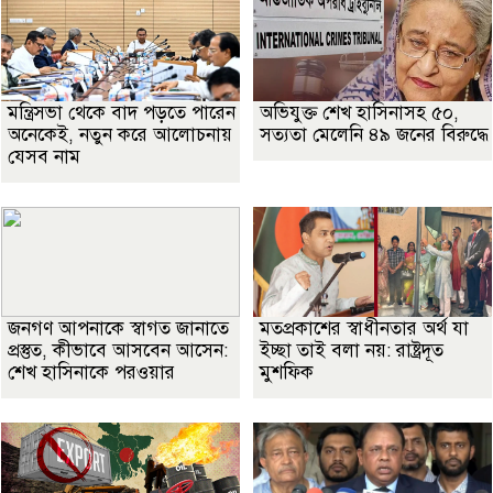
মন্ত্রিসভা থেকে বাদ পড়তে পারেন
অভিযুক্ত শেখ হাসিনাসহ ৫০,
অনেকেই, নতুন করে আলোচনায়
সত্যতা মেলেনি ৪৯ জনের বিরুদ্ধে
যেসব নাম
জনগণ আপনাকে স্বাগত জানাতে
মতপ্রকাশের স্বাধীনতার অর্থ যা
প্রস্তুত, কীভাবে আসবেন আসেন:
ইচ্ছা তাই বলা নয়: রাষ্ট্রদূত
শেখ হাসিনাকে পরওয়ার
মুশফিক