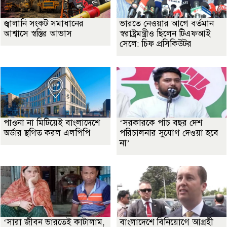
জ্বালানি সংকট সমাধানের
ভারতে নেওয়ার আগে বর্তমান
আশ্বাসে স্বস্তির আভাস
স্বরাষ্ট্রমন্ত্রীও ছিলেন টিএফআই
সেলে: চিফ প্রসিকিউটর
পাওনা না মিটিয়েই বাংলাদেশে
‘সরকারকে পাঁচ বছর দেশ
অর্ডার স্থগিত করল এলপিপি
পরিচালনার সুযোগ দেওয়া হবে
না’
‘সারা জীবন ভারতেই কাটালাম,
বাংলাদেশে বিনিয়োগে আগ্রহী