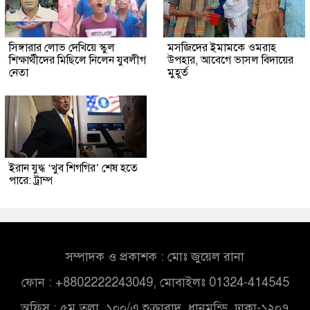
সিঙ্গারার লোভ দেখিয়ে স্কুল
মসজিদের ইমামকে ওমরাহ
শিক্ষার্থীদের মিছিলে নিলেন যুবলীগ
উপহার, আবেগে ভাসল বিদায়ের
নেতা
মুহূর্ত
ইরান যুদ্ধ ‘খুব শিগগির’ শেষ হতে
পারে: ট্রাম্প
সম্পাদক ও প্রকাশক : মোঃ জুয়েল রানা
ফোন : +8802222243049, মোবাইলঃ 01324-414545
অফিস : ৫ম তলা, ১০০/এ শুক্রাবাদ, ধানমন্ডি, ঢাকা-১২০৭