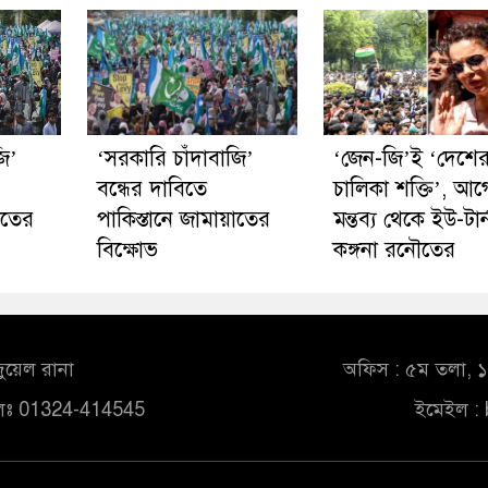
ি’
‘সরকারি চাঁদাবাজি’
‘জেন-জি’ই ‘দেশে
বন্ধের দাবিতে
চালিকা শক্তি’, আ
াতের
পাকিস্তানে জামায়াতের
মন্তব্য থেকে ইউ-টার্
বিক্ষোভ
কঙ্গনা রনৌতের
ুয়েল রানা
অফিস : ৫ম তলা, ১০
লঃ 01324-414545
ইমেইল :