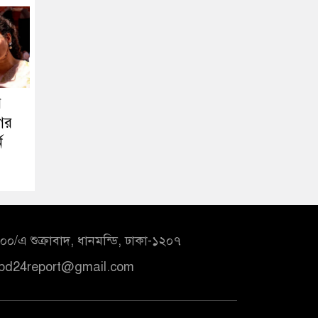
র
গের
ন
০/এ শুক্রাবাদ, ধানমন্ডি, ঢাকা-১২০৭
bd24report@gmail.com