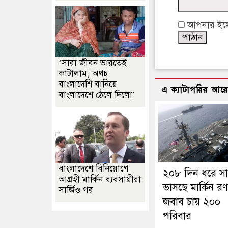
আপনার ইমেইল
‘সারা জীবন ভারতেই
কাটালাম, অথচ
বাংলাদেশি বানিয়ে
এ ক্যাটাগরির আর
বাংলাদেশে ঠেলে দিলো’
বাংলাদেশে বিনিয়োগে
২০৮ দিন ধরে স
আগ্রহী মার্কিন ব্যবসায়ীরা:
ভাসছে মার্কিন র
সার্জিও গর
জবাব চায় ২০০
পরিবার