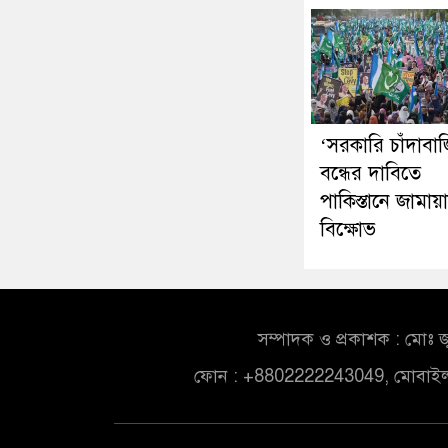
‘সরকারি চাঁদাবাজ
বন্ধের দাবিতে
পাকিস্তানে জামায়
বিক্ষোভ
সম্পাদক ও প্রকাশক : মোঃ জ
ফোন : +8802222243049, মোবাই