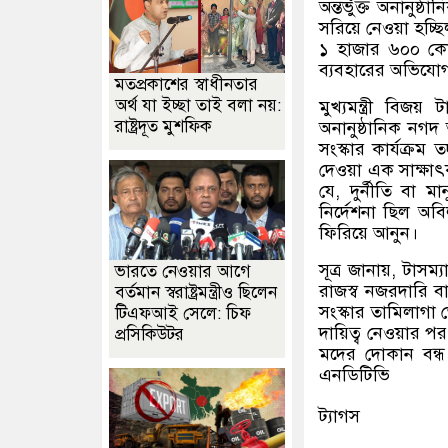
অন্তর্ভুক্ত অনানুষ্
সরিয়ে নেওয়া হচ্
১ হাজার ৬০০ কোট
ব্যবহারের অভিযোগ
মতপ্রকাশের স্বাধীনতার
অর্থ যা ইচ্ছা তাই বলা নয়:
মুখ্যমন্ত্রী বিজ
রাষ্ট্রদূত মুশফিক
অনানুষ্ঠানিক নগদ 
সংস্কার কার্যক্র
দেওয়া এক সাক্ষাৎ
যে
,
দুর্নীতি বা 
নির্দেশনা ছিল অব
ফিরিয়ে আনুন।
সূত্র জানায়
,
টাসম্
ভারতে নেওয়ার আগে
রাজস্ব নজরদারি বা
বর্তমান স্বরাষ্ট্রমন্ত্রীও ছিলেন
সংস্কার তামিলাগা 
টিএফআই সেলে: চিফ
দায়িত্ব নেওয়ার প
প্রসিকিউটর
মদের দোকান বন্ধ 
এনডিটিভি
ট্যাগস