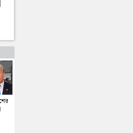
শের
র