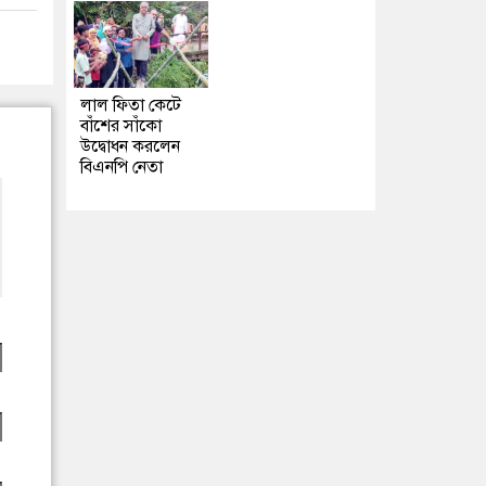
লাল ফিতা কেটে
বাঁশের সাঁকো
উদ্বোধন করলেন
বিএনপি নেতা