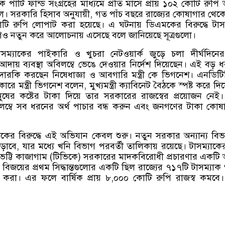
ঠানিক পার্টি ফান্ড সংগ্রহের মাধ্যমে প্রতি মাসে প্রায় ১০২ কোটি রুপি অ
ছিল। সরকারি হিসাব অনুযায়ী
,
গত পাঁচ বছরে রাজ্যের কোষাগার থেকে প
ি রুপি লোপাট করা হয়েছে। এ ঘটনায় ডিএমকের বিরুদ্ধে টাস
ও নতুন করে আলোচনায় এসেছে বলে জানিয়েছে সূত্রগুলো।
য় টাসম্যাকের পাইকারি ও খুচরা নেটওয়ার্ক জুড়ে চলা দীর্ঘদিন
আদায় ব্যবস্থা অবিলম্বে ভেঙে দেওয়ার নির্দেশ দিয়েছেন। এই বড় 
ম তদারকি করছেন নিষেধাজ্ঞা ও আবগারি মন্ত্রী কে ভিগনেশ। এনডিট
কারে মন্ত্রী ভিগনেশ বলেন
,
মুখ্যমন্ত্রী ক্যাবিনেট বৈঠকে স্পষ্ট করে দি
মানুষের কষ্টের টাকা দিয়ে তার সরকারের রাজস্বের প্রয়োজন নেই
িলম্বে সব ধরনের অর্থ পাচার বন্ধ করুন এবং জনগণের টাকা কোষ
যাকের বিরুদ্ধে এই অভিযান কেবল শুরু। নতুন সরকার অন্যান্য বি
ড়াবে
,
যার মধ্যে খনি বিভাগ পরবর্তী তালিকায় রয়েছে। টাসম্যাক
ভেট্টি কাজাগাম
(
টিভিকে
)
সরকারের মাদকবিরোধী প্রচারণার একটি
র বিজয়ের প্রথম সিদ্ধান্তগুলোর একটি ছিল রাজ্যের ৭১৭টি টাসম্যাক 
করা। এর ফলে বার্ষিক প্রায় ৮
,
০০০ কোটি রুপি রাজস্ব কমবে। স