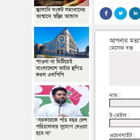
জ্বালানি সংকট সমাধানের
আশ্বাসে স্বস্তির আভাস
আপনার মতা
মেসেজ বক্স
পাওনা না মিটিয়েই
বাংলাদেশে অর্ডার স্থগিত
করল এলপিপি
নাম :
ই-মেইল :
‘সরকারকে পাঁচ বছর দেশ
পরিচালনার সুযোগ দেওয়া
হবে না’
ওয়েবসাইট :