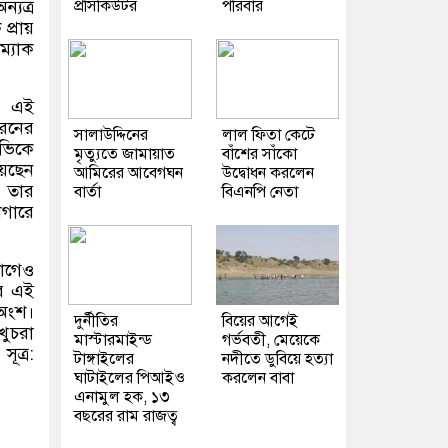
ন্যত্র
প্রসিকিউটর
পরিবার
্রায়
ম্যাক
ের এই
ধরনের
সালাউদ্দিনের
লাল ফিতা কেটে
িভিকে
মৃত্যুতে জামায়াত
বাঁশের সাঁকো
য়েছেন
আমিরের আবেগঘন
উদ্বোধন করলেন
। তার
বার্তা
বিএনপি নেতা
াগারে
ভাগেও
ের এই
 অংশ।
দুর্নীতির
বিয়ের আগেই
খুচরা
মাস্টারমাইন্ড
গর্ভবতী, মেয়েকে
ূত্র
:
টাঙ্গাইলের
নদীতে ডুবিয়ে হত্যা
ঘাটাইলের পিআইও
করলেন বাবা
এনামুল হক, ১৩
বছরের রাম রাজত্ব