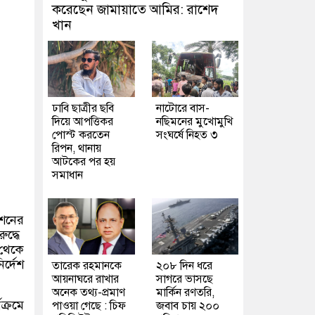
করেছেন জামায়াতে আমির: রাশেদ
খান
ঢাবি ছাত্রীর ছবি
নাটোরে বাস-
দিয়ে আপত্তিকর
নছিমনের মুখোমুখি
পোস্ট করতেন
সংঘর্ষে নিহত ৩
রিপন, থানায়
আটকের পর হয়
সমাধান
েশনের
ুদ্ধে
 থেকে
ির্দেশ
তারেক রহমানকে
২০৮ দিন ধরে
আয়নাঘরে রাখার
সাগরে ভাসছে
অনেক তথ্য-প্রমাণ
মার্কিন রণতরি,
ক্রমে
পাওয়া গেছে : চিফ
জবাব চায় ২০০