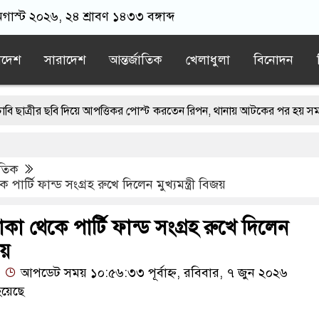
গাস্ট ২০২৬, ২৪ শ্রাবণ ১৪৩৩ বঙ্গাব্দ
াদেশ
সারাদেশ
আন্তর্জাতিক
খেলাধুলা
বিনোদন
র ছবি দিয়ে আপত্তিকর পোস্ট করতেন রিপন, থানায় আটকের পর হয় সমাধান
 তথ্য-প্রমাণ পাওয়া গেছে : চিফ প্রসিকিউটর
াতিক
ত্যুতে জামায়াত আমিরের আবেগঘন বার্তা
পার্টি ফান্ড সংগ্রহ রুখে দিলেন মুখ্যমন্ত্রী বিজয়
ড টাঙ্গাইলের ঘাটাইলের পিআইও এনামুল হক, ১৩ বছরের রাম রাজত্ব
াকা থেকে পার্টি ফান্ড সংগ্রহ রুখে দিলেন
ের সাঁকো উদ্বোধন করলেন বিএনপি নেতা
য়
আপডেট সময় ১০:৫৬:৩৩ পূর্বাহ্ন, রবিবার, ৭ জুন ২০২৬
য়েছে