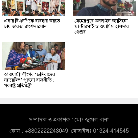
এবার বিএনপিকে ব্যবহার করতে
মেহেরপুরে অনলাইন ক্যাসিনো
চায় ভারত: রাশেদ প্রধান
মাস্টারমাইন্ড ওয়াসিম হালদার
গ্রেপ্তার
আওয়ামী লীগের ‘জঙ্গিবাদের
ন্যারেটিভ’ পুরনো রাজনীতি :
পররাষ্ট্র প্রতিমন্ত্রী
সম্পাদক ও প্রকাশক : মোঃ জুয়েল রানা
ফোন : +8802222243049, মোবাইলঃ 01324-414545