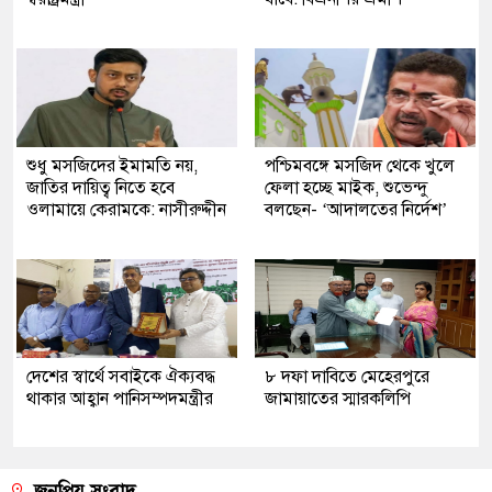
শুধু মসজিদের ইমামতি নয়,
পশ্চিমবঙ্গে মসজিদ থেকে খুলে
জাতির দায়িত্ব নিতে হবে
ফেলা হচ্ছে মাইক, শুভেন্দু
ওলামায়ে কেরামকে: নাসীরুদ্দীন
বলছেন- ‘আদালতের নির্দেশ’
দেশের স্বার্থে সবাইকে ঐক্যবদ্ধ
৮ দফা দাবিতে মেহেরপুরে
থাকার আহ্বান পানিসম্পদমন্ত্রীর
জামায়াতের স্মারকলিপি
জনপ্রিয় সংবাদ