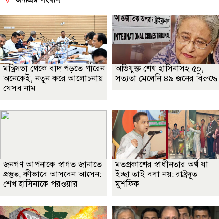
মন্ত্রিসভা থেকে বাদ পড়তে পারেন
অভিযুক্ত শেখ হাসিনাসহ ৫০,
অনেকেই, নতুন করে আলোচনায়
সত্যতা মেলেনি ৪৯ জনের বিরুদ্ধে
যেসব নাম
জনগণ আপনাকে স্বাগত জানাতে
মতপ্রকাশের স্বাধীনতার অর্থ যা
প্রস্তুত, কীভাবে আসবেন আসেন:
ইচ্ছা তাই বলা নয়: রাষ্ট্রদূত
শেখ হাসিনাকে পরওয়ার
মুশফিক