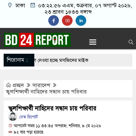
ঢাকা
০৩:২২:৫৭ এএম
, শুক্রবার, ০৭ অগাস্ট ২০২৬,
২৩ শ্রাবণ ১৪৩৩ বঙ্গাব্দ
শিরোনাম ::
ে আজান বন্ধে খুলে নেওয়া হচ্ছে মসজিদের মাইক
 নির্মুহভাবে তালিকা প্রণয়ন করবে ট্রাস্কফোর্স: স্বরাষ্ট্রমন্ত্রী
প্রচ্ছদ
সারাদেশ
ু নয় আমাদের মিত্র, অচিরেই আমাদের সঙ্গে মিশে যাবে:
স্কুলশিক্ষার্থী নাহিদের সন্ধান চায় পরিবার
ি
স্কুলশিক্ষার্থী নাহিদের সন্ধান চায় পরিবার
ের ইমামতি নয়, জাতির দায়িত্ব নিতে হবে ওলামায়ে
ডেস্ক রিপোর্ট
রুদ্দীন
আপডেট সময় ১১:৩৩:৩৫ অপরাহ্ন, শনিবার, ৯ মে ২০২৬
৯২ বার পড়া হয়েছে