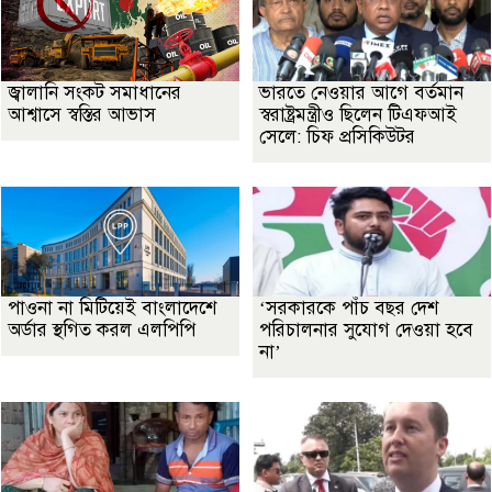
জ্বালানি সংকট সমাধানের
ভারতে নেওয়ার আগে বর্তমান
আশ্বাসে স্বস্তির আভাস
স্বরাষ্ট্রমন্ত্রীও ছিলেন টিএফআই
সেলে: চিফ প্রসিকিউটর
পাওনা না মিটিয়েই বাংলাদেশে
‘সরকারকে পাঁচ বছর দেশ
অর্ডার স্থগিত করল এলপিপি
পরিচালনার সুযোগ দেওয়া হবে
না’