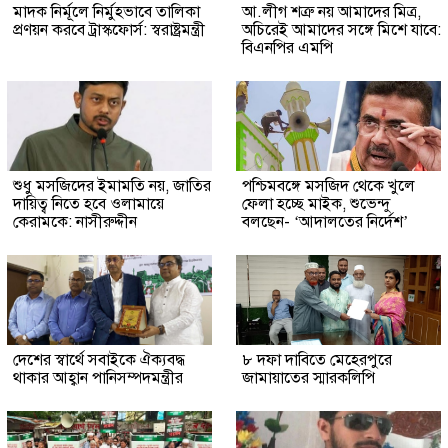
মাদক নির্মূলে নির্মুহভাবে তালিকা
আ.লীগ শত্রু নয় আমাদের মিত্র,
প্রণয়ন করবে ট্রাস্কফোর্স: স্বরাষ্ট্রমন্ত্রী
অচিরেই আমাদের সঙ্গে মিশে যাবে:
বিএনপির এমপি
শুধু মসজিদের ইমামতি নয়, জাতির
পশ্চিমবঙ্গে মসজিদ থেকে খুলে
দায়িত্ব নিতে হবে ওলামায়ে
ফেলা হচ্ছে মাইক, শুভেন্দু
কেরামকে: নাসীরুদ্দীন
বলছেন- ‘আদালতের নির্দেশ’
দেশের স্বার্থে সবাইকে ঐক্যবদ্ধ
৮ দফা দাবিতে মেহেরপুরে
থাকার আহ্বান পানিসম্পদমন্ত্রীর
জামায়াতের স্মারকলিপি