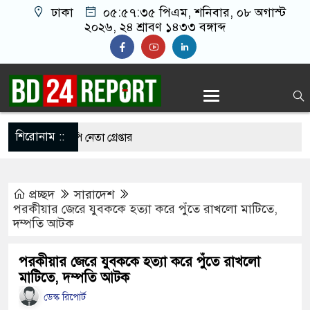
ঢাকা
০৫:৫৭:৩৬ পিএম
, শনিবার, ০৮ অগাস্ট
২০২৬, ২৪ শ্রাবণ ১৪৩৩ বঙ্গাব্দ
শিরোনাম ::
াতলামি, বিএনপি নেতা গ্রেপ্তার
ওপর মার শুরু হয়েছে কেবল, আসল মার তো শুরুই
প্রচ্ছদ
সারাদেশ
পরকীয়ার জেরে যুবককে হত্যা করে পুঁতে রাখলো মাটিতে,
দম্পতি আটক
ানো ২ লাখ টাকা খেলো ইঁদুর-উইপোকা, নিঃস্ব কৃষক
েই চাঁদাবাজি করলে বন্ধ করবেন কীভাবে-প্রশ্ন জামায়াত
পরকীয়ার জেরে যুবককে হত্যা করে পুঁতে রাখলো
মাটিতে, দম্পতি আটক
ডেস্ক রিপোর্ট