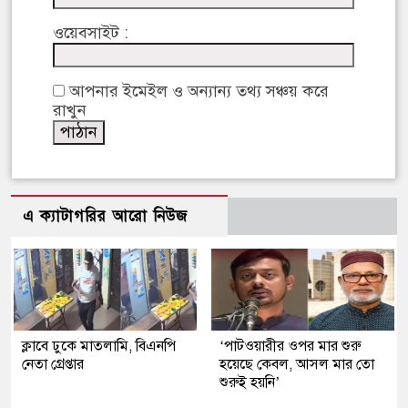
ওয়েবসাইট :
আপনার ইমেইল ও অন্যান্য তথ্য সঞ্চয় করে
রাখুন
এ ক্যাটাগরির আরো নিউজ
ক্লাবে ঢুকে মাতলামি, বিএনপি
‘পাটওয়ারীর ওপর মার শুরু
নেতা গ্রেপ্তার
হয়েছে কেবল, আসল মার তো
শুরুই হয়নি’