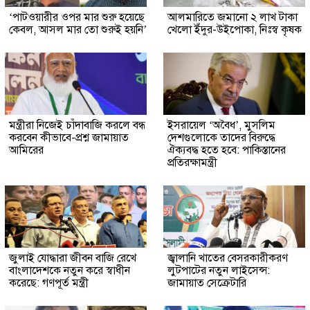
‘পাটওয়ারীর ওপর মার শুরু হয়েছে
আলমারিতে জমানো ২ লাখ টাকা
কেবল, আসল মার তো শুরুই হয়নি’
খেলো ইঁদুর-উইপোকা, নিঃস্ব কৃষক
মন্ত্রীরা নিজেই চাঁদাবাজি করলে বন্ধ
ইসরায়েল ‘অবৈধ’, মুসলিম
করবেন কীভাবে-প্রশ্ন জামায়াত
দেশগুলোকে তাদের বিরুদ্ধে
আমিরের
ঐক্যবদ্ধ হতে হবে: পাকিস্তানের
প্রতিরক্ষামন্ত্রী
জুলাই যোদ্ধারা জীবন বাজি রেখে
জ্বালানি খাতের বেসরকারীকরণ
বাংলাদেশকে নতুন করে স্বাধীন
লুটপাটের নতুন লাইসেন্স:
করেছে: গণপূর্ত মন্ত্রী
জামায়াত সেক্রেটারি