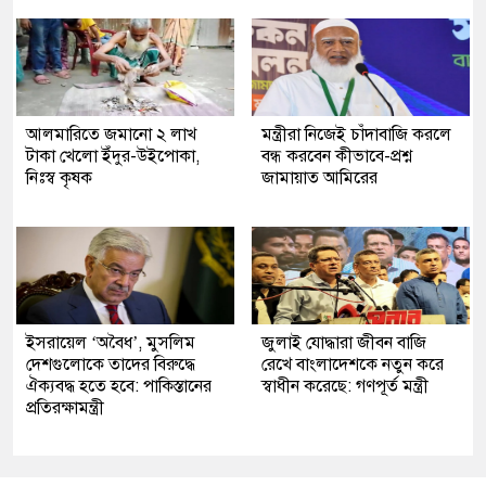
আলমারিতে জমানো ২ লাখ
মন্ত্রীরা নিজেই চাঁদাবাজি করলে
টাকা খেলো ইঁদুর-উইপোকা,
বন্ধ করবেন কীভাবে-প্রশ্ন
নিঃস্ব কৃষক
জামায়াত আমিরের
ইসরায়েল ‘অবৈধ’, মুসলিম
জুলাই যোদ্ধারা জীবন বাজি
দেশগুলোকে তাদের বিরুদ্ধে
রেখে বাংলাদেশকে নতুন করে
ঐক্যবদ্ধ হতে হবে: পাকিস্তানের
স্বাধীন করেছে: গণপূর্ত মন্ত্রী
প্রতিরক্ষামন্ত্রী