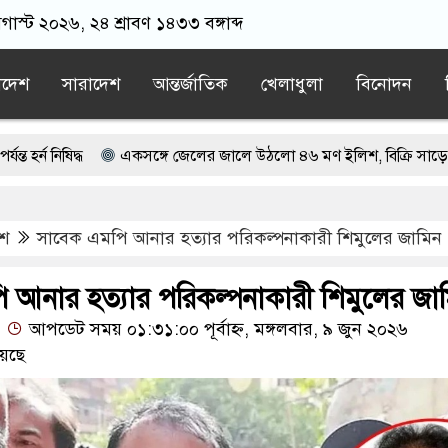
াস্ট ২০২৬, ২৪ শ্রাবণ ১৪৩৩ বঙ্গাব্দ
াদেশ
সারাদেশ
আন্তর্জাতিক
খেলাধুলা
বিনোদন
একসঙ্গে জেলের জালে উঠলো ৪৬ মণ ইলিশ, বিক্রি সাড়ে ৪৮ লাখ টাক
নকে আয়নাঘরে রাখা হয়েছিল: চিফ প্রসিকিউটর
েশ
সাবেক এমপি আনার হত্যার পরিকল্পনাকারী শিমুলের জামিন
্ধে ভারতের ওপর চাপ অব্যাহত রাখার আহ্বান
াম না থাকার কারণ জানালেন জামায়াত আমির
 আনার হত্যার পরিকল্পনাকারী শিমুলের জা
আপডেট সময় ০১:৩১:০০ পূর্বাহ্ন, মঙ্গলবার, ৯ জুন ২০২৬
েছে