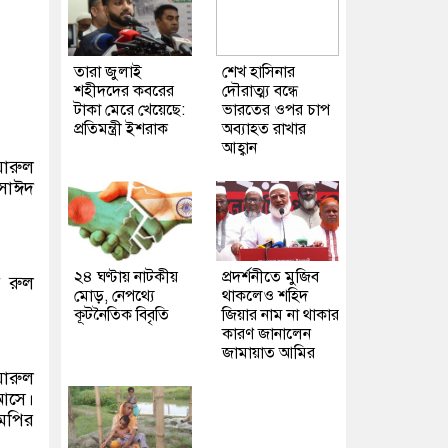
তারা জুলাই
শেখ হাসিনার
শহীদদের কবরের
দৌরাত্ম্য বন্ধে
টাকা মেরে খেয়েছে:
ভারতের ওপর চাপ
প্রতিমন্ত্রী ইশরাক
অব্যাহত রাখার
আহ্বান
ারুল
সাঈদ
২৪ ঘণ্টায় নাটকীয়
প্রদর্শনীতে মুজিব
ে রুল
মোড়, নেপথ্যে
থাকলেও শহিদ
কূটনৈতিক বিবৃতি
জিয়ার নাম না থাকার
কারণ জানালেন
জামায়াত আমির
য়ারুল
আসে।
মপির