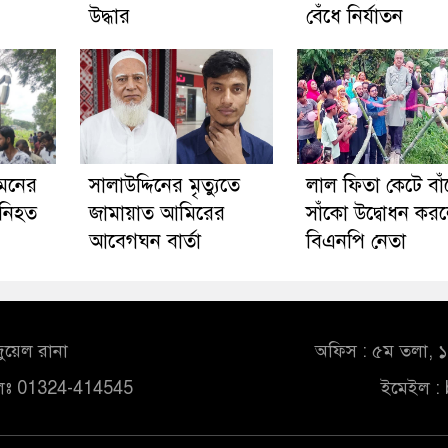
উদ্ধার
বেঁধে নির্যাতন
িমনের
সালাউদ্দিনের মৃত্যুতে
লাল ফিতা কেটে বা
 নিহত
জামায়াত আমিরের
সাঁকো উদ্বোধন কর
আবেগঘন বার্তা
বিএনপি নেতা
ুয়েল রানা
অফিস : ৫ম তলা, ১০
লঃ 01324-414545
ইমেইল :