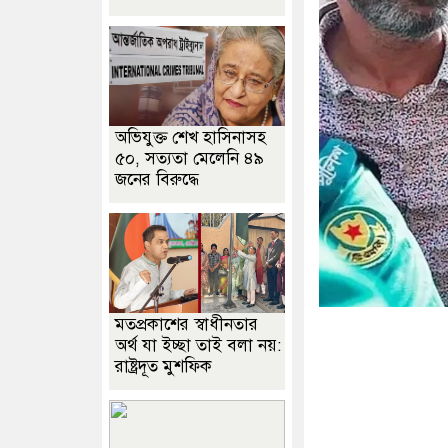
অভিযুক্ত শেখ হাসিনাসহ
৫০, সত্যতা মেলেনি ৪৯
জনের বিরুদ্ধে
মতপ্রকাশের স্বাধীনতার
অর্থ যা ইচ্ছা তাই বলা নয়:
রাষ্ট্রদূত মুশফিক