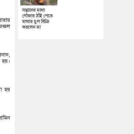
সন্তানের মাথা
গোঁজার ঠাঁই পেতে
ারায়
মাথার চুল বিক্রি
ও ফজল
করলেন মা
ানান,
া হয়।
রা হয়
জামিন