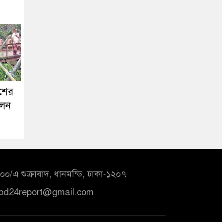
ঁশের
লেন
০/এ শুক্রাবাদ, ধানমন্ডি, ঢাকা-১২০৭
bd24report@gmail.com