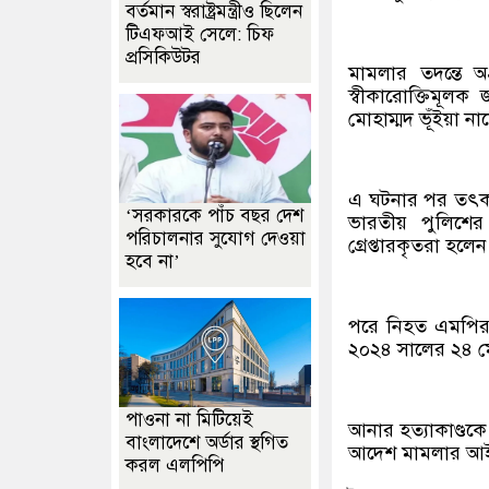
বর্তমান স্বরাষ্ট্রমন্ত্রীও ছিলেন
টিএফআই সেলে: চিফ
প্রসিকিউটর
মামলার তদন্তে
স্বীকারোক্তিমূলক
মোহাম্মদ ভূঁইয়া 
এ ঘটনার পর তৎকালী
‘সরকারকে পাঁচ বছর দেশ
ভারতীয় পুলিশের 
পরিচালনার সুযোগ দেওয়া
গ্রেপ্তারকৃতরা হলে
হবে না’
পরে নিহত এমপির 
২০২৪ সালের ২৪ ম
পাওনা না মিটিয়েই
আনার হত্যাকাণ্ডকে
বাংলাদেশে অর্ডার স্থগিত
আদেশ মামলার আইনি
করল এলপিপি