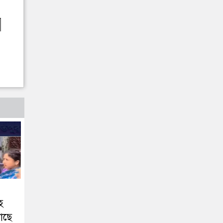
হ
াছে