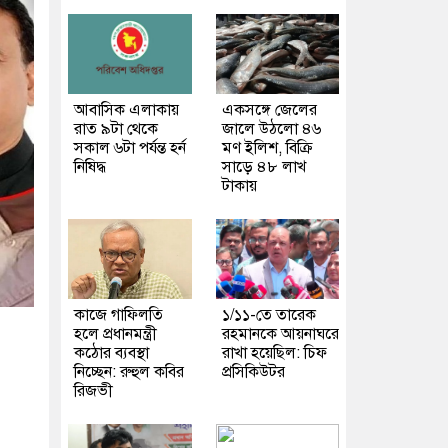
আবাসিক এলাকায়
একসঙ্গে জেলের
রাত ৯টা থেকে
জালে উঠলো ৪৬
সকাল ৬টা পর্যন্ত হর্ন
মণ ইলিশ, বিক্রি
নিষিদ্ধ
সাড়ে ৪৮ লাখ
টাকায়
কাজে গাফিলতি
১/১১-তে তারেক
হলে প্রধানমন্ত্রী
রহমানকে আয়নাঘরে
কঠোর ব্যবস্থা
রাখা হয়েছিল: চিফ
নিচ্ছেন: রুহুল কবির
প্রসিকিউটর
রিজভী