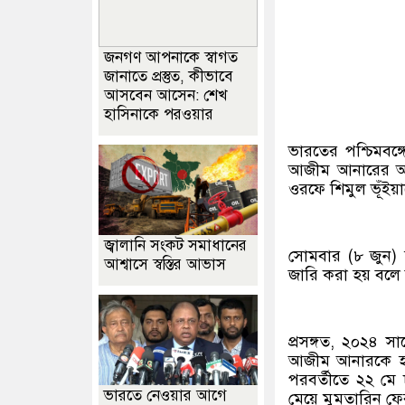
জনগণ আপনাকে স্বাগত
জানাতে প্রস্তুত, কীভাবে
আসবেন আসেন: শেখ
হাসিনাকে পরওয়ার
ভারতের পশ্চিমব
আজীম আনারের অপ
ওরফে শিমুল ভূঁইয়াক
জ্বালানি সংকট সমাধানের
সোমবার (৮ জুন) 
আশ্বাসে স্বস্তির আভাস
জারি করা হয় বলে 
প্রসঙ্গত, ২০২৪ 
আজীম আনারকে হত
পরবর্তীতে ২২ ম
ভারতে নেওয়ার আগে
মেয়ে মুমতারিন ফ