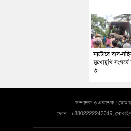
নাটোরে বাস-নছ
মুখোমুখি সংঘর্ষে
৩
সম্পাদক ও প্রকাশক : মোঃ জ
ফোন : +8802222243049, মোবাই