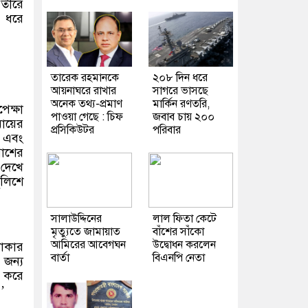
 তীরে
 ধরে
তারেক রহমানকে
২০৮ দিন ধরে
আয়নাঘরে রাখার
সাগরে ভাসছে
অনেক তথ্য-প্রমাণ
মার্কিন রণতরি,
েক্ষা
পাওয়া গেছে : চিফ
জবাব চায় ২০০
মায়ের
প্রসিকিউটর
পরিবার
 এবং
পাশের
 দেখে
লিশে
সালাউদ্দিনের
লাল ফিতা কেটে
মৃত্যুতে জামায়াত
বাঁশের সাঁকো
আমিরের আবেগঘন
উদ্বোধন করলেন
লাকার
বার্তা
বিএনপি নেতা
জন্য
ক করে
’