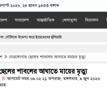
গাস্ট ২০২৬, ২৪ শ্রাবণ ১৪৩৩ বঙ্গাব্দ
াদেশ
সারাদেশ
আন্তর্জাতিক
খেলাধুলা
বিনোদন
দ্দেশ্য করে ইয়েমেনের হুঁশিয়ারি
র ছবি দিয়ে আপত্তিকর পোস্ট করতেন রিপন, থানায় আটকের পর হয় সমাধান
েশ
নেত্রকোণায় ছেলের শাবলের আঘাতে মায়ের মৃত্যু
 তথ্য-প্রমাণ পাওয়া গেছে : চিফ প্রসিকিউটর
্যুতে জামায়াত আমিরের আবেগঘন বার্তা
 ছেলের শাবলের আঘাতে মায়ের মৃত্যু
আপডেট সময় ০৯:০২:২১ অপরাহ্ন, মঙ্গলবার, ৯ জুন ২০২৬
 টাঙ্গাইলের ঘাটাইলের পিআইও এনামুল হক, ১৩ বছরের রাম রাজত্ব
েছে