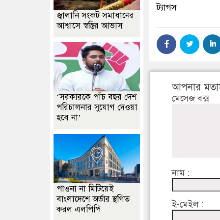
ট্যাগস
জ্বালানি সংকট সমাধানের
আশ্বাসে স্বস্তির আভাস
আপনার মতা
‘সরকারকে পাঁচ বছর দেশ
মেসেজ বক্স
পরিচালনার সুযোগ দেওয়া
হবে না’
নাম :
পাওনা না মিটিয়েই
বাংলাদেশে অর্ডার স্থগিত
ই-মেইল :
করল এলপিপি