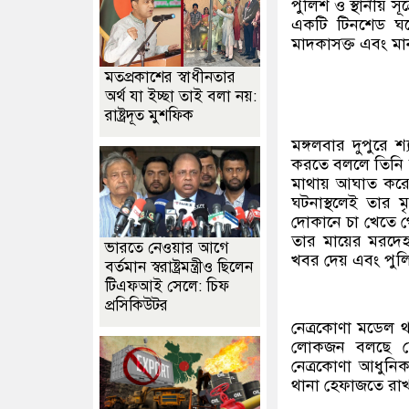
পুলিশ ও স্থানীয় স
একটি টিনশেড ঘর
মাদকাসক্ত এবং মান
মতপ্রকাশের স্বাধীনতার
অর্থ যা ইচ্ছা তাই বলা নয়:
রাষ্ট্রদূত মুশফিক
মঙ্গলবার দুপুরে 
করতে বললে তিনি ক
মাথায় আঘাত করে
ঘটনাস্থলেই তার 
দোকানে চা খেতে গ
তার মায়ের মরদে
ভারতে নেওয়ার আগে
খবর দেয় এবং পুল
বর্তমান স্বরাষ্ট্রমন্ত্রীও ছিলেন
টিএফআই সেলে: চিফ
প্রসিকিউটর
নেত্রকোণা মডেল থ
লোকজন বলছে ছেল
নেত্রকোণা আধুনি
থানা হেফাজতে রাখা