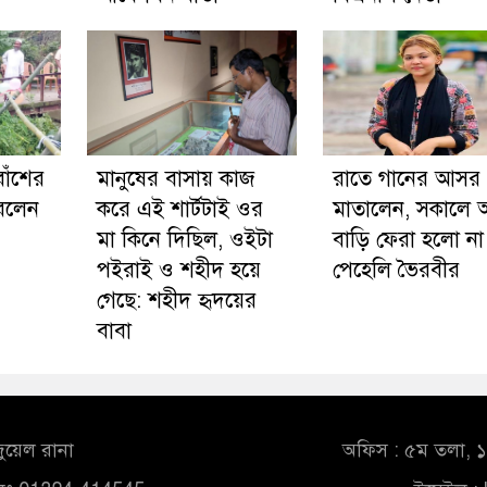
াঁশের
মানুষের বাসায় কাজ
রাতে গানের আসর
করলেন
করে এই শার্টটাই ওর
মাতালেন, সকালে
মা কিনে দিছিল, ওইটা
বাড়ি ফেরা হলো না
পইরাই ও শহীদ হয়ে
পেহেলি ভৈরবীর
গেছে: শহীদ হৃদয়ের
বাবা
ুয়েল রানা
অফিস : ৫ম তলা, ১০