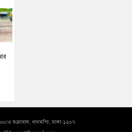
 আর
০/এ শুক্রাবাদ, ধানমন্ডি, ঢাকা-১২০৭