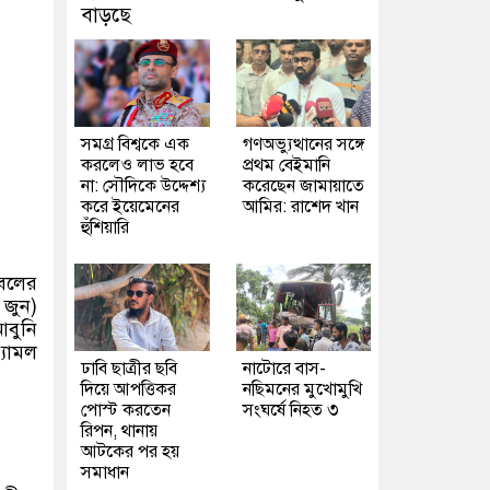
বাড়ছে
সমগ্র বিশ্বকে এক
গণঅভ্যুত্থানের সঙ্গে
করলেও লাভ হবে
প্রথম বেইমানি
না: সৌদিকে উদ্দেশ্য
করেছেন জামায়াতে
করে ইয়েমেনের
আমির: রাশেদ খান
হুঁশিয়ারি
বলের
 জুন)
আবুনি
্যামল
ঢাবি ছাত্রীর ছবি
নাটোরে বাস-
দিয়ে আপত্তিকর
নছিমনের মুখোমুখি
পোস্ট করতেন
সংঘর্ষে নিহত ৩
রিপন, থানায়
আটকের পর হয়
সমাধান