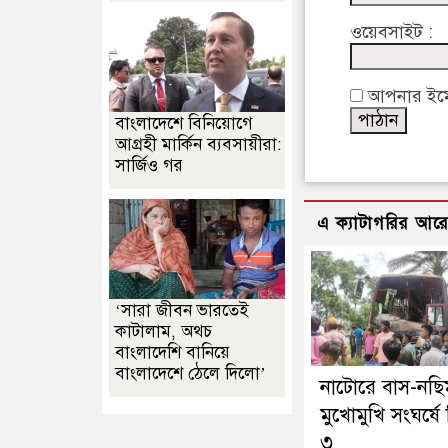
ওয়েবসাইট :
আপনার ইমেইল
বাংলাদেশে বিনিয়োগে
আগ্রহী মার্কিন ব্যবসায়ীরা:
সার্জিও গর
এ ক্যাটাগরির আর
‘সারা জীবন ভারতেই
কাটালাম, অথচ
বাংলাদেশি বানিয়ে
বাংলাদেশে ঠেলে দিলো’
নাটোরে বাস-নছ
মুখোমুখি সংঘর্ষে
৩