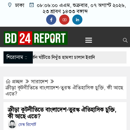
ঢাকা
০৮:০৬:০১ এএম
, শুক্রবার, ০৭ অগাস্ট ২০২৬,
২৩ শ্রাবণ ১৪৩৩ বঙ্গাব্দ
শিরোনাম ::
হার ছাড়াই মার্কিন ঘাঁটিতে নিখুঁত হামলা চালান ইরানি
প্রচ্ছদ
সারাদেশ
্রস্ত ১০০ পরিবারকে নতুন ঘর দেবেন প্রধানমন্ত্রী
ক্রীড়া কূটনীতিতে বাংলাদেশ-তুরস্ক ঐতিহাসিক চুক্তি, কী আছে
এতে?
্তিকর ছবি তুলে লন্ডনে বয়ফ্রেন্ডের কাছে পাঠাতেন
্যালয়ের ছাত্রী
ক্রীড়া কূটনীতিতে বাংলাদেশ-তুরস্ক ঐতিহাসিক চুক্তি,
কী আছে এতে?
 চেয়ে ‘হাজারগুণ ভালো’ দেশ চালাচ্ছেন তারেক রহমান:
ডেস্ক রিপোর্ট