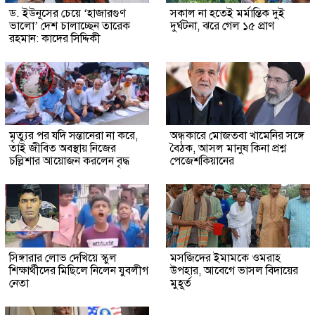
ড. ইউনূসের চেয়ে ‘হাজারগুণ
সকাল না হতেই মর্মান্তিক দুই
ভালো’ দেশ চালাচ্ছেন তারেক
দুর্ঘটনা, ঝরে গেল ১৫ প্রাণ
রহমান: কাদের সিদ্দিকী
মৃত্যুর পর যদি সন্তানেরা না করে,
অন্ধকারে মোজতবা খামেনির সঙ্গে
তাই জীবিত অবস্থায় নিজের
বৈঠক, আসল মানুষ কিনা প্রশ্ন
চল্লিশার আয়োজন করলেন বৃদ্ধ
পেজেশকিয়ানের
সিঙ্গারার লোভ দেখিয়ে স্কুল
মসজিদের ইমামকে ওমরাহ
শিক্ষার্থীদের মিছিলে নিলেন যুবলীগ
উপহার, আবেগে ভাসল বিদায়ের
নেতা
মুহূর্ত