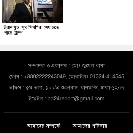
ইরান যুদ্ধ ‘খুব শিগগির’ শেষ হতে
পারে: ট্রাম্প
সম্পাদক ও প্রকাশক : মোঃ জুয়েল রানা
ফোন : +8802222243049, মোবাইলঃ 01324-414545
অফিস : ৫ম তলা, ১০০/এ শুক্রাবাদ, ধানমন্ডি, ঢাকা-১২০৭
ইমেইল :
bd24report@gmail.com
আমাদের সম্পর্কে
আমাদের পরিবার