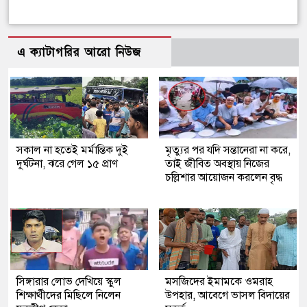
এ ক্যাটাগরির আরো নিউজ
সকাল না হতেই মর্মান্তিক দুই
মৃত্যুর পর যদি সন্তানেরা না করে,
দুর্ঘটনা, ঝরে গেল ১৫ প্রাণ
তাই জীবিত অবস্থায় নিজের
চল্লিশার আয়োজন করলেন বৃদ্ধ
সিঙ্গারার লোভ দেখিয়ে স্কুল
মসজিদের ইমামকে ওমরাহ
শিক্ষার্থীদের মিছিলে নিলেন
উপহার, আবেগে ভাসল বিদায়ের