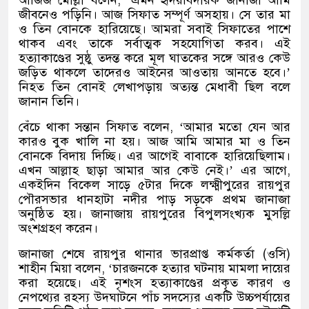
জীবনেও পড়িনি। আজ সিফাত সম্পূর্ণ অসহায়। সে তার মা
ও তিন বোনকে হারিয়েছে। আমরা সবাই সিফাতের পাশে
থাকব এবং তাকে সর্বাত্মক সহযোগিতা করব। এই
হত্যাকাণ্ডের সুষ্ঠু তদন্ত করে মূল ঘাতকের সঙ্গে আরও কেউ
জড়িত থাকলে তাদেরও আইনের আওতায় আনতে হবে।
’
নিহত তিন বোনই লেখাপড়ায় অত্যন্ত মেধাবী ছিল বলে
জানান তিনি।
বেঁচে থাকা সন্তান সিফাত বলেন
, ‘
আমার মতো যেন আর
কারও বুক খালি না হয়। আজ আমি আমার মা ও তিন
বোনকে বিদায় দিচ্ছি। এর আগেই বাবাকে হারিয়েছিলাম।
এখন আল্লাহ ছাড়া আমার আর কেউ নেই।
’
এর আগে
,
একইদিন বিকেল সাড়ে ৫টার দিকে লক্ষ্মীপুরের রায়পুর
পৌরসভার ধানহাটা নদীর পাড় সড়কে প্রথম জানাজা
অনুষ্ঠিত হয়। জানাজায় রায়পুরের বিপুলসংখ্যক মুসল্লি
অংশগ্রহণ করেন।
জানাজা শেষে রায়পুর থানার ভারপ্রাপ্ত কর্মকর্তা
(
ওসি
)
শাহীন মিয়া বলেন
, ‘
চারজনকে হত্যার ঘটনায় মামলা দায়ের
করা হয়েছে। এই নৃশংস হত্যাকাণ্ডের প্রকৃত কারণ ও
নেপথ্যের রহস্য উদ্ঘাটনে পাঁচ সদস্যের একটি উচ্চপর্যায়ের