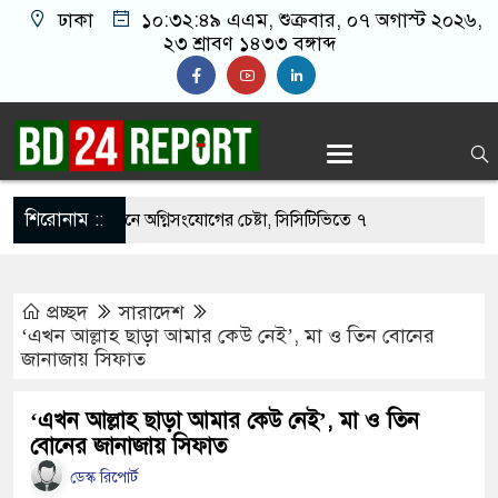
ঢাকা
১০:৩২:৫০ এএম
, শুক্রবার, ০৭ অগাস্ট ২০২৬,
২৩ শ্রাবণ ১৪৩৩ বঙ্গাব্দ
শিরোনাম ::
নওফেলের বাসভবনে অগ্নিসংযোগের চেষ্টা, সিসিটিভিতে ৭
প্রচ্ছদ
সারাদেশ
ার ছাড়াই মার্কিন ঘাঁটিতে নিখুঁত হামলা চালান ইরানি
‘এখন আল্লাহ ছাড়া আমার কেউ নেই’, মা ও তিন বোনের
জানাজায় সিফাত
্রস্ত ১০০ পরিবারকে নতুন ঘর দেবেন প্রধানমন্ত্রী
‘এখন আল্লাহ ছাড়া আমার কেউ নেই’, মা ও তিন
বোনের জানাজায় সিফাত
্তিকর ছবি তুলে লন্ডনে বয়ফ্রেন্ডের কাছে পাঠাতেন
ডেস্ক রিপোর্ট