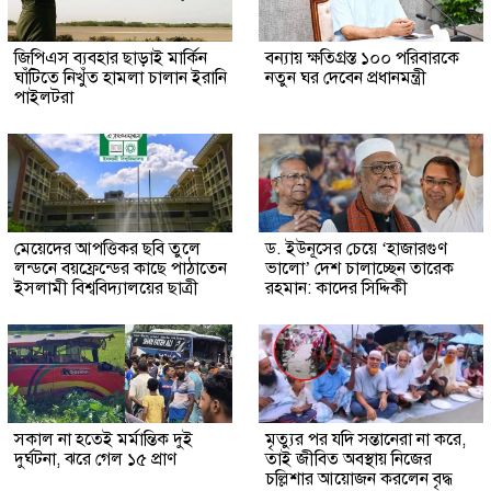
জিপিএস ব্যবহার ছাড়াই মার্কিন
বন্যায় ক্ষতিগ্রস্ত ১০০ পরিবারকে
ঘাঁটিতে নিখুঁত হামলা চালান ইরানি
নতুন ঘর দেবেন প্রধানমন্ত্রী
পাইলটরা
মেয়েদের আপত্তিকর ছবি তুলে
ড. ইউনূসের চেয়ে ‘হাজারগুণ
লন্ডনে বয়ফ্রেন্ডের কাছে পাঠাতেন
ভালো’ দেশ চালাচ্ছেন তারেক
ইসলামী বিশ্ববিদ্যালয়ের ছাত্রী
রহমান: কাদের সিদ্দিকী
সকাল না হতেই মর্মান্তিক দুই
মৃত্যুর পর যদি সন্তানেরা না করে,
দুর্ঘটনা, ঝরে গেল ১৫ প্রাণ
তাই জীবিত অবস্থায় নিজের
চল্লিশার আয়োজন করলেন বৃদ্ধ