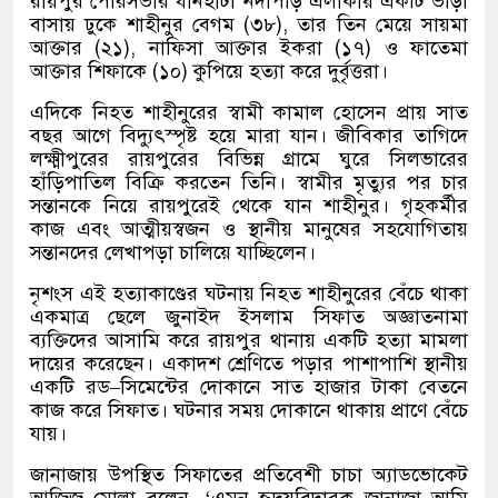
রায়পুর পৌরসভার ধানহাটা নদীপাড় এলাকায় একটি ভাড়া
বাসায় ঢুকে শাহীনুর বেগম
(
৩৮
),
তার তিন মেয়ে সায়মা
আক্তার
(
২১
),
নাফিসা আক্তার ইকরা
(
১৭
)
ও ফাতেমা
আক্তার শিফাকে
(
১০
)
কুপিয়ে হত্যা করে দুর্বৃত্তরা।
এদিকে নিহত শাহীনুরের স্বামী কামাল হোসেন প্রায় সাত
বছর আগে বিদ্যুৎস্পৃষ্ট হয়ে মারা যান। জীবিকার তাগিদে
লক্ষ্মীপুরের রায়পুরের বিভিন্ন গ্রামে ঘুরে সিলভারের
হাঁড়িপাতিল বিক্রি করতেন তিনি। স্বামীর মৃত্যুর পর চার
সন্তানকে নিয়ে রায়পুরেই থেকে যান শাহীনুর। গৃহকর্মীর
কাজ এবং আত্মীয়স্বজন ও স্থানীয় মানুষের সহযোগিতায়
সন্তানদের লেখাপড়া চালিয়ে যাচ্ছিলেন।
নৃশংস এই হত্যাকাণ্ডের ঘটনায় নিহত শাহীনুরের বেঁচে থাকা
একমাত্র ছেলে জুনাইদ ইসলাম সিফাত অজ্ঞাতনামা
ব্যক্তিদের আসামি করে রায়পুর থানায় একটি হত্যা মামলা
দায়ের করেছেন। একাদশ শ্রেণিতে পড়ার পাশাপাশি স্থানীয়
একটি রড
–
সিমেন্টের দোকানে সাত হাজার টাকা বেতনে
কাজ করে সিফাত। ঘটনার সময় দোকানে থাকায় প্রাণে বেঁচে
যায়।
জানাজায় উপস্থিত সিফাতের প্রতিবেশী চাচা অ্যাডভোকেট
আজিজ মোল্লা বলেন
, ‘
এমন হৃদয়বিদারক জানাজা আমি