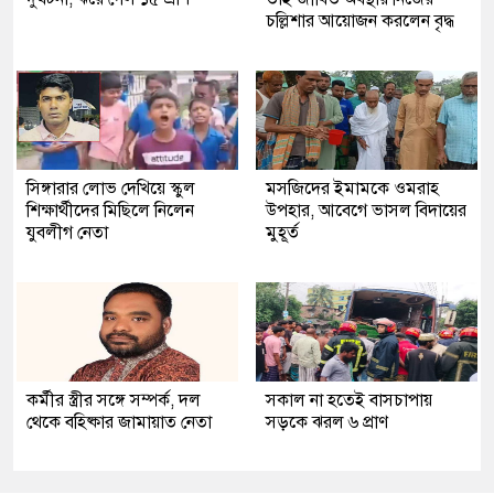
চল্লিশার আয়োজন করলেন বৃদ্ধ
সিঙ্গারার লোভ দেখিয়ে স্কুল
মসজিদের ইমামকে ওমরাহ
শিক্ষার্থীদের মিছিলে নিলেন
উপহার, আবেগে ভাসল বিদায়ের
যুবলীগ নেতা
মুহূর্ত
কর্মীর স্ত্রীর সঙ্গে সম্পর্ক, দল
সকাল না হতেই বাসচাপায়
থেকে বহিষ্কার জামায়াত নেতা
সড়কে ঝরল ৬ প্রাণ