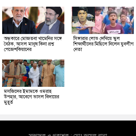
অন্ধকারে মোজতবা খামেনির সঙ্গে
সিঙ্গারার লোভ দেখিয়ে স্কুল
বৈঠক, আসল মানুষ কিনা প্রশ্ন
শিক্ষার্থীদের মিছিলে নিলেন যুবলীগ
পেজেশকিয়ানের
নেতা
মসজিদের ইমামকে ওমরাহ
উপহার, আবেগে ভাসল বিদায়ের
মুহূর্ত
সম্পাদক ও প্রকাশক : মোঃ জুয়েল রানা