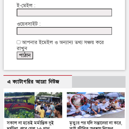
ই-মেইল :
ওয়েবসাইট :
আপনার ইমেইল ও অন্যান্য তথ্য সঞ্চয় করে
রাখুন
এ ক্যাটাগরির আরো নিউজ
সকাল না হতেই মর্মান্তিক দুই
মৃত্যুর পর যদি সন্তানেরা না করে,
দুর্ঘটনা, ঝরে গেল ১৫ প্রাণ
তাই জীবিত অবস্থায় নিজের