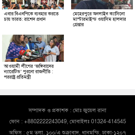
এবার বিএনপিকে ব্যবহার করতে
মেহেরপুরে অনলাইন ক্যাসিনো
চায় ভারত: রাশেদ প্রধান
মাস্টারমাইন্ড ওয়াসিম হালদার
গ্রেপ্তার
আওয়ামী লীগের ‘জঙ্গিবাদের
ন্যারেটিভ’ পুরনো রাজনীতি :
পররাষ্ট্র প্রতিমন্ত্রী
সম্পাদক ও প্রকাশক : মোঃ জুয়েল রানা
ফোন : +8802222243049, মোবাইলঃ 01324-414545
অফিস : ৫ম তলা, ১০০/এ শুক্রাবাদ, ধানমন্ডি, ঢাকা-১২০৭