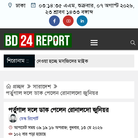
ঢাকা
০৩:১৪:৩৬ এএম
, শুক্রবার, ০৭ অগাস্ট ২০২৬,
২৩ শ্রাবণ ১৪৩৩ বঙ্গাব্দ
শিরোনাম ::
 আজান বন্ধে খুলে নেওয়া হচ্ছে মসজিদের মাইক
নির্মুহভাবে তালিকা প্রণয়ন করবে ট্রাস্কফোর্স: স্বরাষ্ট্রমন্ত্রী
প্রচ্ছদ
সারাদেশ
 নয় আমাদের মিত্র, অচিরেই আমাদের সঙ্গে মিশে যাবে:
পর্তুগাল দলে ডাক পেলেন রোনালদো জুনিয়র
ি
পর্তুগাল দলে ডাক পেলেন রোনালদো জুনিয়র
র ইমামতি নয়, জাতির দায়িত্ব নিতে হবে ওলামায়ে
ডেস্ক রিপোর্ট
ুদ্দীন
আপডেট সময় ০৯:১৯:১৬ অপরাহ্ন, বুধবার, ১৩ মে ২০২৬
১০২ বার পড়া হয়েছে