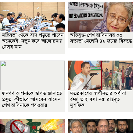
মন্ত্রিসভা থেকে বাদ পড়তে পারেন
অভিযুক্ত শেখ হাসিনাসহ ৫০,
অনেকেই, নতুন করে আলোচনায়
সত্যতা মেলেনি ৪৯ জনের বিরুদ্ধে
যেসব নাম
জনগণ আপনাকে স্বাগত জানাতে
মতপ্রকাশের স্বাধীনতার অর্থ যা
প্রস্তুত, কীভাবে আসবেন আসেন:
ইচ্ছা তাই বলা নয়: রাষ্ট্রদূত
শেখ হাসিনাকে পরওয়ার
মুশফিক