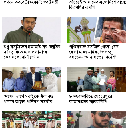
প্রণয়ন করবে ট্রাস্কফোর্স: স্বরাষ্ট্রমন্ত্রী
অচিরেই আমাদের সঙ্গে মিশে যাবে:
বিএনপির এমপি
শুধু মসজিদের ইমামতি নয়, জাতির
পশ্চিমবঙ্গে মসজিদ থেকে খুলে
দায়িত্ব নিতে হবে ওলামায়ে
ফেলা হচ্ছে মাইক, শুভেন্দু
কেরামকে: নাসীরুদ্দীন
বলছেন- ‘আদালতের নির্দেশ’
দেশের স্বার্থে সবাইকে ঐক্যবদ্ধ
৮ দফা দাবিতে মেহেরপুরে
থাকার আহ্বান পানিসম্পদমন্ত্রীর
জামায়াতের স্মারকলিপি