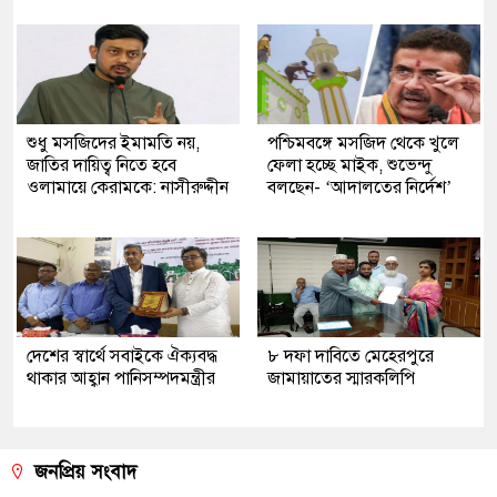
শুধু মসজিদের ইমামতি নয়,
পশ্চিমবঙ্গে মসজিদ থেকে খুলে
জাতির দায়িত্ব নিতে হবে
ফেলা হচ্ছে মাইক, শুভেন্দু
ওলামায়ে কেরামকে: নাসীরুদ্দীন
বলছেন- ‘আদালতের নির্দেশ’
দেশের স্বার্থে সবাইকে ঐক্যবদ্ধ
৮ দফা দাবিতে মেহেরপুরে
থাকার আহ্বান পানিসম্পদমন্ত্রীর
জামায়াতের স্মারকলিপি
জনপ্রিয় সংবাদ