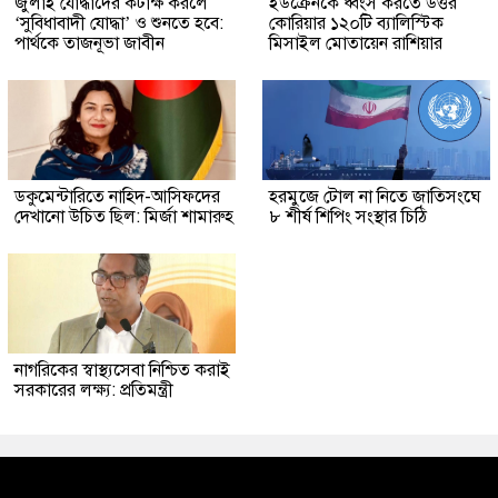
জুলাই যোদ্ধাদের কটাক্ষ করলে
ইউক্রেনকে ধ্বংস করতে উত্তর
‘সুবিধাবাদী যোদ্ধা’ ও শুনতে হবে:
কোরিয়ার ১২০টি ব্যালিস্টিক
পার্থকে তাজনূভা জাবীন
মিসাইল মোতায়েন রাশিয়ার
ডকুমেন্টারিতে নাহিদ-আসিফদের
হরমুজে টোল না নিতে জাতিসংঘে
দেখানো উচিত ছিল: মির্জা শামারুহ
৮ শীর্ষ শিপিং সংস্থার চিঠি
নাগরিকের স্বাস্থ্যসেবা নিশ্চিত করাই
সরকারের লক্ষ্য: প্রতিমন্ত্রী