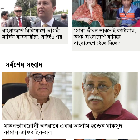
বাংলাদেশে বিনিয়োগে আগ্রহী
‘সারা জীবন ভারতেই কাটালাম,
মার্কিন ব্যবসায়ীরা: সার্জিও গর
অথচ বাংলাদেশি বানিয়ে
বাংলাদেশে ঠেলে দিলো’
সর্বশেষ সংবাদ
মানবতাবিরোধী অপরাধে এবার আসামি হচ্ছেন মাকসুদ
কামাল-জাফর ইকবাল