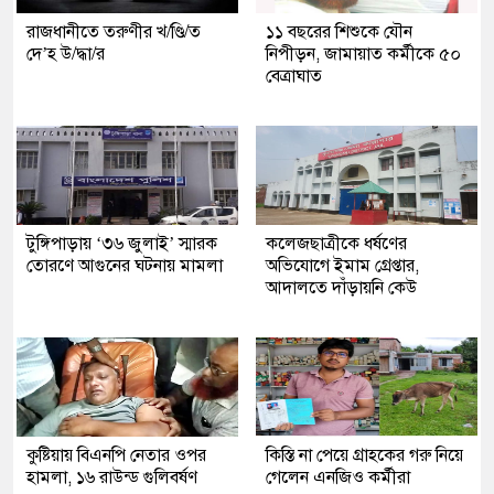
রাজধানীতে তরুণীর খ/ণ্ডি/ত
১১ বছরের শিশুকে যৌন
দে’হ উ/দ্ধা/র
নিপীড়ন, জামায়াত কর্মীকে ৫০
বেত্রাঘাত
টুঙ্গিপাড়ায় ‘৩৬ জুলাই’ স্মারক
কলেজছাত্রীকে ধর্ষণের
তোরণে আগুনের ঘটনায় মামলা
অভিযোগে ইমাম গ্রেপ্তার,
আদালতে দাঁড়ায়নি কেউ
কুষ্টিয়ায় বিএনপি নেতার ওপর
কিস্তি না পেয়ে গ্রাহকের গরু নিয়ে
হামলা, ১৬ রাউন্ড গুলিবর্ষণ
গেলেন এনজিও কর্মীরা