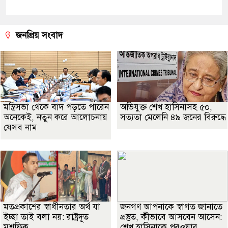
জনপ্রিয় সংবাদ
মন্ত্রিসভা থেকে বাদ পড়তে পারেন
অভিযুক্ত শেখ হাসিনাসহ ৫০,
অনেকেই, নতুন করে আলোচনায়
সত্যতা মেলেনি ৪৯ জনের বিরুদ্ধে
যেসব নাম
মতপ্রকাশের স্বাধীনতার অর্থ যা
জনগণ আপনাকে স্বাগত জানাতে
ইচ্ছা তাই বলা নয়: রাষ্ট্রদূত
প্রস্তুত, কীভাবে আসবেন আসেন:
মুশফিক
শেখ হাসিনাকে পরওয়ার