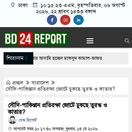
ঢাকা
১০:১৫:২৪ এএম
, বৃহস্পতিবার, ০৬ অগাস্ট
২০২৬, ২২ শ্রাবণ ১৪৩৩ বঙ্গাব্দ
শিরোনাম ::
ধী অপরাধে এবার আসামি হচ্ছেন মাকসুদ কামাল-জাফর
প্রচ্ছদ
সারাদেশ
ে দেশে রক্তগঙ্গা বয়ে যাবে: রিজভী
সৌদি-পাকিস্তান প্রতিরক্ষা জোটে ঢুকছে তুরস্ক ও কাতার?
ছে, তা অমানবিক: সাকিবের বাড়িতে হামলা প্রসঙ্গে
সৌদি-পাকিস্তান প্রতিরক্ষা জোটে ঢুকছে তুরস্ক ও
রী
কাতার?
সাক্ষাৎ মিলল না কারো, সচিবালয় ছাড়লেন ১১ দলের
ডেস্ক রিপোর্ট
আপডেট সময় ১০:১৭:৩০ অপরাহ্ন, বুধবার, ১৩ মে ২০২৬