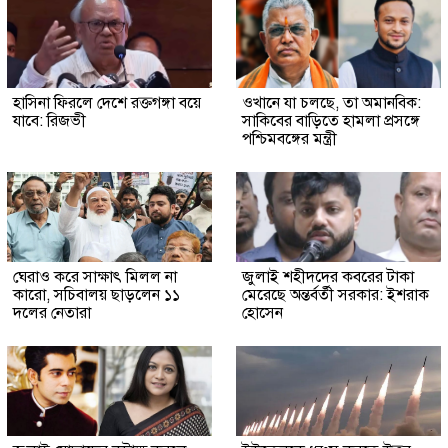
হাসিনা ফিরলে দেশে রক্তগঙ্গা বয়ে
ওখানে যা চলছে, তা অমানবিক:
যাবে: রিজভী
সাকিবের বাড়িতে হামলা প্রসঙ্গে
পশ্চিমবঙ্গের মন্ত্রী
ঘেরাও করে সাক্ষাৎ মিলল না
জুলাই শহীদদের কবরের টাকা
কারো, সচিবালয় ছাড়লেন ১১
মেরেছে অন্তর্বর্তী সরকার: ইশরাক
দলের নেতারা
হোসেন