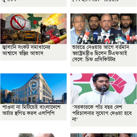
জ্বালানি সংকট সমাধানের
ভারতে নেওয়ার আগে বর্তমান
আশ্বাসে স্বস্তির আভাস
স্বরাষ্ট্রমন্ত্রীও ছিলেন টিএফআই
সেলে: চিফ প্রসিকিউটর
পাওনা না মিটিয়েই বাংলাদেশে
‘সরকারকে পাঁচ বছর দেশ
অর্ডার স্থগিত করল এলপিপি
পরিচালনার সুযোগ দেওয়া হবে
না’