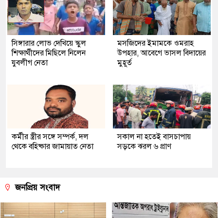
সিঙ্গারার লোভ দেখিয়ে স্কুল
মসজিদের ইমামকে ওমরাহ
শিক্ষার্থীদের মিছিলে নিলেন
উপহার, আবেগে ভাসল বিদায়ের
যুবলীগ নেতা
মুহূর্ত
কর্মীর স্ত্রীর সঙ্গে সম্পর্ক, দল
সকাল না হতেই বাসচাপায়
থেকে বহিষ্কার জামায়াত নেতা
সড়কে ঝরল ৬ প্রাণ
জনপ্রিয় সংবাদ