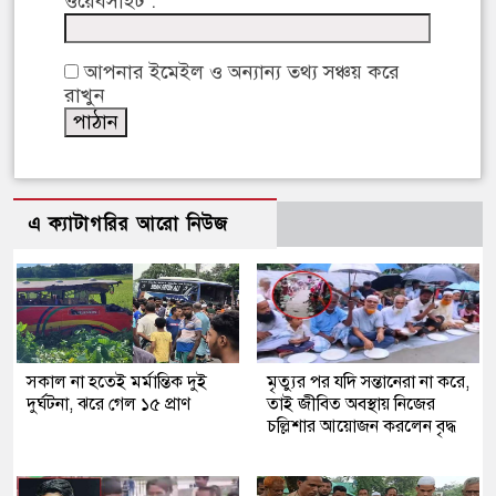
ওয়েবসাইট :
আপনার ইমেইল ও অন্যান্য তথ্য সঞ্চয় করে
রাখুন
এ ক্যাটাগরির আরো নিউজ
সকাল না হতেই মর্মান্তিক দুই
মৃত্যুর পর যদি সন্তানেরা না করে,
দুর্ঘটনা, ঝরে গেল ১৫ প্রাণ
তাই জীবিত অবস্থায় নিজের
চল্লিশার আয়োজন করলেন বৃদ্ধ