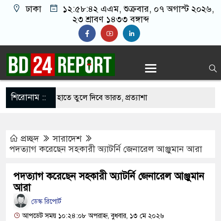
ঢাকা
১২:৫৮:৪৩ এএম
, শুক্রবার, ০৭ অগাস্ট ২০২৬,
২৩ শ্রাবণ ১৪৩৩ বঙ্গাব্দ
শিরোনাম ::
ে বাংলাদেশের হাতে তুলে দিবে ভারত, প্রত্যাশা
প্রচ্ছদ
সারাদেশ
পদে ড. ইউনূসকে প্রস্তাব দেয়নি বিএনপি, আলোচনায় মির্জা
পদত্যাগ করেছেন সহকারী অ্যাটর্নি জেনারেল আঞ্জুমান আরা
পদত্যাগ করেছেন সহকারী অ্যাটর্নি জেনারেল আঞ্জুমান
র সঙ্গে দেশে ফিরতে চান সাকিব
আরা
নওফেলের বাসভবনে অগ্নিসংযোগের চেষ্টা, সিসিটিভিতে ৭
ডেস্ক রিপোর্ট
আপডেট সময় ১০:২৪:০৮ অপরাহ্ন, বুধবার, ১৩ মে ২০২৬