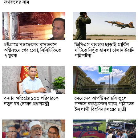
ফখরুলের নাম
চট্টগ্রামে নওফেলের বাসভবনে
জিপিএস ব্যবহার ছাড়াই মার্কিন
অগ্নিসংযোগের চেষ্টা, সিসিটিভিতে
ঘাঁটিতে নিখুঁত হামলা চালান ইরানি
৭ যুবক
পাইলটরা
বন্যায় ক্ষতিগ্রস্ত ১০০ পরিবারকে
মেয়েদের আপত্তিকর ছবি তুলে
নতুন ঘর দেবেন প্রধানমন্ত্রী
লন্ডনে বয়ফ্রেন্ডের কাছে পাঠাতেন
ইসলামী বিশ্ববিদ্যালয়ের ছাত্রী