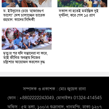
ড. ইউনূসের চেয়ে ‘হাজারগুণ
সকাল না হতেই মর্মান্তিক দুই
ভালো’ দেশ চালাচ্ছেন তারেক
দুর্ঘটনা, ঝরে গেল ১৫ প্রাণ
রহমান: কাদের সিদ্দিকী
মৃত্যুর পর যদি সন্তানেরা না করে,
তাই জীবিত অবস্থায় নিজের
চল্লিশার আয়োজন করলেন বৃদ্ধ
সম্পাদক ও প্রকাশক : মোঃ জুয়েল রানা
ফোন : +8802222243049, মোবাইলঃ 01324-414545
অফিস : ৫ম তলা, ১০০/এ শুক্রাবাদ, ধানমন্ডি, ঢাকা-১২০৭