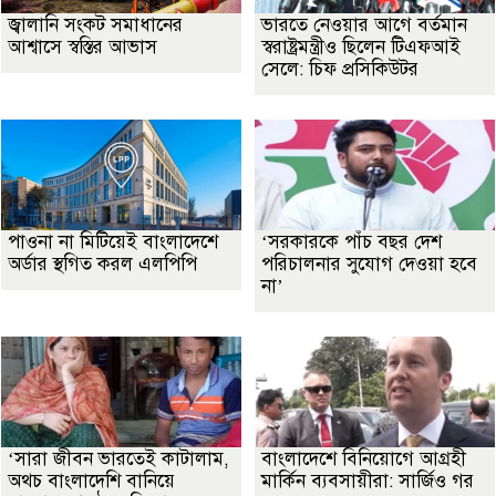
জ্বালানি সংকট সমাধানের
ভারতে নেওয়ার আগে বর্তমান
আশ্বাসে স্বস্তির আভাস
স্বরাষ্ট্রমন্ত্রীও ছিলেন টিএফআই
সেলে: চিফ প্রসিকিউটর
পাওনা না মিটিয়েই বাংলাদেশে
‘সরকারকে পাঁচ বছর দেশ
অর্ডার স্থগিত করল এলপিপি
পরিচালনার সুযোগ দেওয়া হবে
না’
‘সারা জীবন ভারতেই কাটালাম,
বাংলাদেশে বিনিয়োগে আগ্রহী
অথচ বাংলাদেশি বানিয়ে
মার্কিন ব্যবসায়ীরা: সার্জিও গর