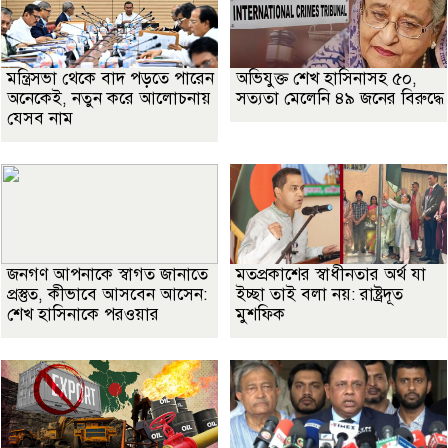
মন্ত্রিসভা থেকে বাদ পড়তে পারেন
অভিযুক্ত শেখ হাসিনাসহ ৫০,
অনেকেই, নতুন করে আলোচনায়
সত্যতা মেলেনি ৪৯ জনের বিরুদ্ধে
যেসব নাম
জনগণ আপনাকে স্বাগত জানাতে
মতপ্রকাশের স্বাধীনতার অর্থ যা
প্রস্তুত, কীভাবে আসবেন আসেন:
ইচ্ছা তাই বলা নয়: রাষ্ট্রদূত
শেখ হাসিনাকে পরওয়ার
মুশফিক