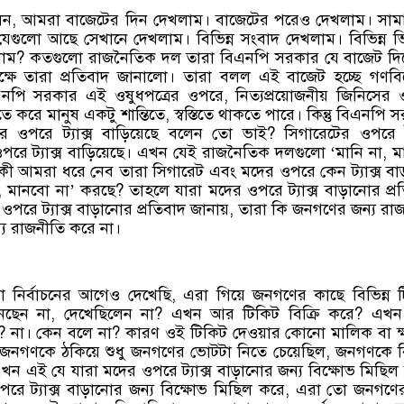
েন, আমরা বাজেটের দিন দেখলাম। বাজেটের পরেও দেখলাম। সাম
েগুলো আছে সেখানে দেখলাম। বিভিন্ন সংবাদ দেখলাম। বিভিন্ন 
াম? কতগুলো রাজনৈতিক দল তারা বিএনপি সরকার যে বাজেট দিয
্ষে তারা প্রতিবাদ জানালো। তারা বলল এই বাজেট হচ্ছে গণব
পি সরকার এই ওষুধপত্রের ওপরে, নিত্যপ্রয়োজনীয় জিনিসের
যাতে করে মানুষ একটু শান্তিতে, স্বস্তিতে থাকতে পারে। কিন্তু বিএনপি 
 ওপরে ট্যাক্স বাড়িয়েছে বলেন তো ভাই? সিগারেটের ওপরে ট্
ওপরে ট্যাক্স বাড়িয়েছে। এখন যেই রাজনৈতিক দলগুলো ‘মানি না, 
কী আমরা ধরে নেব তারা সিগারেট এবং মদের ওপরে কেন ট্যাক্স বা
, মানবো না’ করছে? তাহলে যারা মদের ওপরে ট্যাক্স বাড়ানোর প্র
 ওপরে ট্যাক্স বাড়ানোর প্রতিবাদ জানায়, তারা কি জনগণের জন্য রা
য রাজনীতি করে না।
 নির্বাচনের আগেও দেখেছি, এরা গিয়ে জনগণের কাছে বিভিন্ন 
ুনেছেন না, দেখেছিলেন না? এখন আর টিকিট বিক্রি করে? এখ
? না। কেন বলে না? কারণ ওই টিকিট দেওয়ার কোনো মালিক বা ক
জনগণকে ঠকিয়ে শুধু জনগণের ভোটটা নিতে চেয়েছিল, জনগণকে বিভ্
খন এই যে যারা মদের ওপরে ট্যাক্স বাড়ানোর জন্য বিক্ষোভ মিছিল
পরে ট্যাক্স বাড়ানোর জন্য বিক্ষোভ মিছিল করে, এরা তো জনগণের 