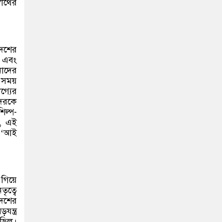
র্থের
দেশের
া এবং
নাদের
 সময়
্যের
দেরকে
িল্প-
য, এই
ে ‘আই
গিয়ে
ৃত্বে
দেশের
ন্ত্র
েছিল।