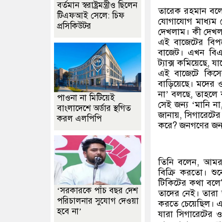
বর্তমান স্বরাষ্ট্রমন্ত্রীও ছিলেন
তারেক রহমান বল
টিএফআই সেলে: চিফ
যোগাযোগ মাধ্যম য
প্রসিকিউটর
দেখলাম। কী দেখল
এই বাজেটের বিপক
বাজেট। এখন বিএন
ট্যাক্স কমিয়েছে, 
এই বাজেটে কিসের
বাড়িয়েছে। মদের 
না’ বলছে, তাহলে 
পাওনা না মিটিয়েই
সেই জন্য ‘মানি না
বাংলাদেশে অর্ডার স্থগিত
জানায়, সিগারেটের
করল এলপিপি
করে? জনগণের জন্
তিনি বলেন, আমরা
বিক্রি করতো। শ
টিকিটের কথা বলে
‘সরকারকে পাঁচ বছর দেশ
তাদের নেই। তারা 
পরিচালনার সুযোগ দেওয়া
করতে চেয়েছিল। এ
হবে না’
যারা সিগারেটের ও