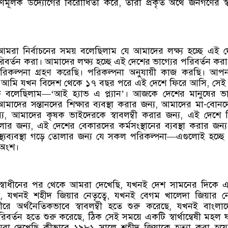
ণমূলক উদ্যোগের বিরোধিতা করে, তারা প্রকৃত অর্থে জনগণের স্বা
ন, আমরা নির্বাচনের সময় বলেছিলাম যে আমাদের লক্ষ্য হচ্ছে এই 
রিবর্তন করা। আমাদের লক্ষ্য হচ্ছে এই দেশের ভাগ্যের পরিবর্তন কর
িকল্পনা গ্রহণ করেছি। পরিকল্পনা অনুযায়ী কাজ করছি। আপ
ে, আমি যখন বিদেশ থেকে ১৭ বছর পরে এই দেশে ফিরে আসি, সেই
বলেছিলাম—‘আই হ্যাভ এ প্ল্যান’। আজকে দেশের মানুষের ভাগ
 আমাদের সন্তানদের শিক্ষার ব্যবস্থা করার জন্য, আমাদের মা-বোন
জন্য, আমাদের কৃষক ভাইদেরকে স্বাবলম্বী করার জন্য, এই দেশে শ
ার জন্য, এই দেশের বেকারদের কর্মসংস্থানের ব্যবস্থা করার জন্
াস্থ্যব্যবস্থা গড়ে তোলার জন্য যে সকল পরিকল্পনা—এগুলোই হচ্ছ
র অংশ।
স্বাধীনের পর থেকে আমরা দেখেছি, যখনই দেশ সামনের দিকে এ
ে, যখনই শহীদ জিয়ার নেতৃত্বে, যখনই বেগম খালেদা জিয়ার নেত
ীরে অর্থনৈতিকভাবে স্বাবলম্বী হতে শুরু করেছে, যখনই বাংলা
িবর্তন হতে শুরু করেছে, ঠিক সেই সময়ে একটি স্বার্থান্বেষী মহল ষড়য
রা দেখেছি কীভাবে ১৯৮১ সালে শহীদ জিয়াকে হত্যা করা হয়