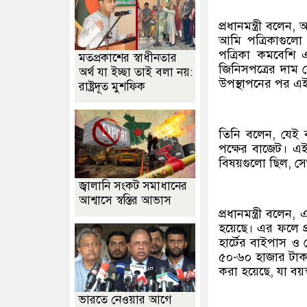
প্রধানমন্ত্রী বলে
আমি পত্রিকাগুল
পত্রিকা কমবেশি 
মতপ্রকাশের স্বাধীনতার
জিনিসপত্রের দাম 
অর্থ যা ইচ্ছা তাই বলা নয়:
উপস্থাপনের পর এই
রাষ্ট্রদূত মুশফিক
তিনি বলেন, যেই 
পক্ষের বাজেট। এই
বিষয়গুলো ছিল, সে
জ্বালানি সংকট সমাধানের
আশ্বাসে স্বস্তির আভাস
প্রধানমন্ত্রী বলেন
হয়েছে। এর ফলে প
হার্টের বাইপাস ও 
৫০-৬০ হাজার টাক
করা হয়েছে, যা বয়
ভারতে নেওয়ার আগে