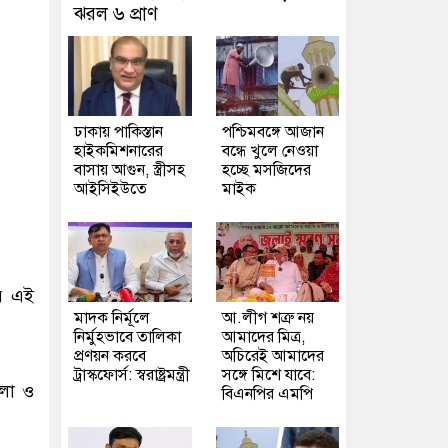
ঝরল ৬ প্রাণ
ঢাকায় পাকিস্তান
পশ্চিমবঙ্গে আজান
হাইকমিশনারের
বন্ধে খুলে নেওয়া
বাসায় আগুন, স্ত্রীসহ
হচ্ছে মসজিদের
আইসিইউতে
মাইক
পর এই
মাদক নির্মূলে
আ.লীগ শত্রু নয়
নির্মুহভাবে তালিকা
আমাদের মিত্র,
প্রণয়ন করবে
অচিরেই আমাদের
ট্রাস্কফোর্স: স্বরাষ্ট্রমন্ত্রী
সঙ্গে মিশে যাবে:
েলা ও
বিএনপির এমপি