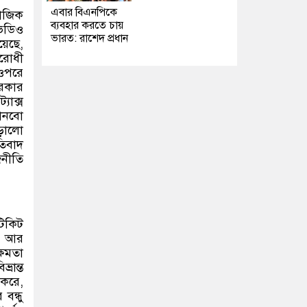
এবার বিএনপিকে
াজিক
ব্যবহার করতে চায়
ভিডিও
ভারত: রাশেদ প্রধান
়েছে,
িরোধী
 ওপরে
সরকার
যাক্স
মানবো
ড়ালো
তিবাদ
জনীতি
টিকিট
ন আর
্ষমতা
রান্ত
 করে,
বন্ধু