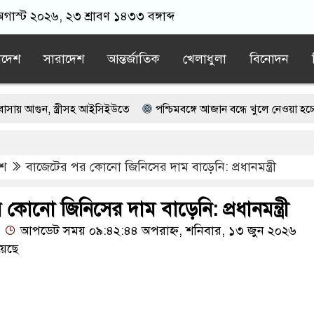
 অগাস্ট ২০২৬, ২৩ শ্রাবণ ১৪৩৩ বঙ্গাব্দ
াদেশ
সারাদেশ
আন্তর্জাতিক
খেলাধুলা
বিনোদন
্ত্রীসহ আইসিইউতে
পশ্চিমবঙ্গে আজান বন্ধে খুলে নেওয়া হচ্ছে মসজিদের 
িত্র, অচিরেই আমাদের সঙ্গে মিশে যাবে: বিএনপির এমপি
েশ
বাজেটের পর কোনো জিনিসের দাম বাড়েনি: প্রধানমন্ত্রী
গে মসজিদ থেকে খুলে ফেলা হচ্ছে মাইক, শুভেন্দু বলছেন- ‘আদালতের নির্দেশ’
াতের স্মারকলিপি
এবার বিএনপিকে ব্যবহার করতে চায় ভারত: রাশেদ প্রধ
কোনো জিনিসের দাম বাড়েনি: প্রধানমন্ত্রী
আপডেট সময় ০৯:৪২:৪৪ অপরাহ্ন, শনিবার, ১৩ জুন ২০২৬
য়েছে