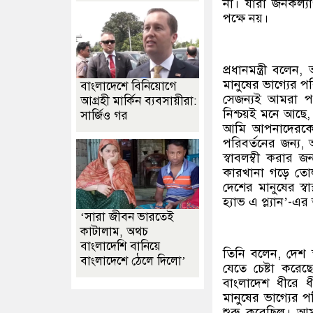
না। যারা জনকল্যা
পক্ষে নয়।
প্রধানমন্ত্রী বলে
মানুষের ভাগ্যের প
বাংলাদেশে বিনিয়োগে
সেজন্যই আমরা পর
আগ্রহী মার্কিন ব্যবসায়ীরা:
নিশ্চয়ই মনে আছ
সার্জিও গর
আমি আপনাদেরকে 
পরিবর্তনের জন্য,
স্বাবলম্বী করার 
কারখানা গড়ে তোল
দেশের মানুষের স্ব
হ্যাভ এ প্ল্যান’-এ
‘সারা জীবন ভারতেই
কাটালাম, অথচ
বাংলাদেশি বানিয়ে
তিনি বলেন, দেশ 
বাংলাদেশে ঠেলে দিলো’
যেতে চেষ্টা করেছ
বাংলাদেশ ধীরে ধ
মানুষের ভাগ্যের পর
শুরু করেছিল। আম