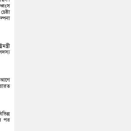
ধ্বংস
েষ্টা
ল্পনা
্ত্রী
সদস্য
র আগে
িয়ারত
ভিন্ন
ের পর