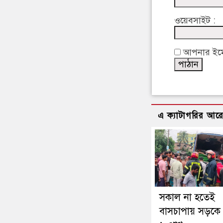
ওয়েবসাইট :
আপনার ইমেইল
এ ক্যাটাগরির আর
সকাল না হতেই
বাসচাপায় সড়কে