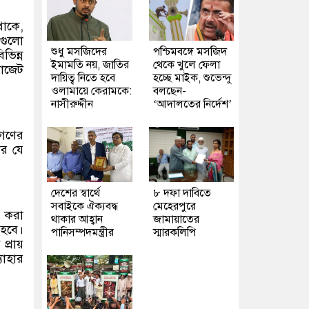
থাকে,
গুলো
শুধু মসজিদের
পশ্চিমবঙ্গে মসজিদ
ভিন্ন
ইমামতি নয়, জাতির
থেকে খুলে ফেলা
বাজেট
দায়িত্ব নিতে হবে
হচ্ছে মাইক, শুভেন্দু
ওলামায়ে কেরামকে:
বলছেন-
নাসীরুদ্দীন
‘আদালতের নির্দেশ’
নগণের
ার যে
দেশের স্বার্থে
৮ দফা দাবিতে
সবাইকে ঐক্যবদ্ধ
মেহেরপুরে
র করা
থাকার আহ্বান
জামায়াতের
 হবে।
পানিসম্পদমন্ত্রীর
স্মারকলিপি
্রায়
যাহার