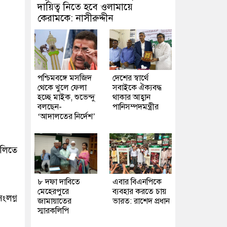
দায়িত্ব নিতে হবে ওলামায়ে
কেরামকে: নাসীরুদ্দীন
পশ্চিমবঙ্গে মসজিদ
দেশের স্বার্থে
থেকে খুলে ফেলা
সবাইকে ঐক্যবদ্ধ
হচ্ছে মাইক, শুভেন্দু
থাকার আহ্বান
বলছেন-
পানিসম্পদমন্ত্রীর
‘আদালতের নির্দেশ’
ালিতে
৮ দফা দাবিতে
এবার বিএনপিকে
মেহেরপুরে
ব্যবহার করতে চায়
লগ্ন
জামায়াতের
ভারত: রাশেদ প্রধান
স্মারকলিপি