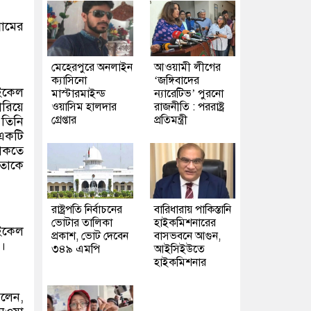
রামের
মেহেরপুরে অনলাইন
আওয়ামী লীগের
ক্যাসিনো
‘জঙ্গিবাদের
াইকেল
মাস্টারমাইন্ড
ন্যারেটিভ’ পুরনো
ারিয়ে
ওয়াসিম হালদার
রাজনীতি : পররাষ্ট্র
গ্রেপ্তার
প্রতিমন্ত্রী
তিনি
 একটি
থাকতে
 তাকে
রাষ্ট্রপতি নির্বাচনের
বারিধারায় পাকিস্তানি
ভোটার তালিকা
হাইকমিশনারের
াইকেল
প্রকাশ, ভোট দেবেন
বাসভবনে আগুন,
ন।
৩৪৯ এমপি
আইসিইউতে
হাইকমিশনার
বলেন,