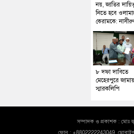
নয়, জাতির দায়িত্
নিতে হবে ওলামা
কেরামকে: নাসীরুদ
৮ দফা দাবিতে
মেহেরপুরে জামায
স্মারকলিপি
সম্পাদক ও প্রকাশক : মোঃ জ
ফোন : +8802222243049, মোবাই