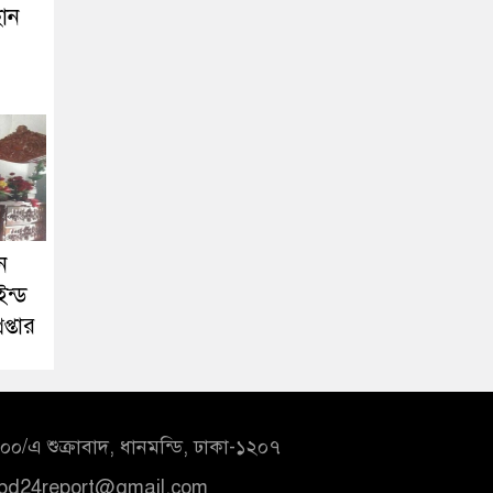
বান
ন
ইন্ড
প্তার
০/এ শুক্রাবাদ, ধানমন্ডি, ঢাকা-১২০৭
bd24report@gmail.com