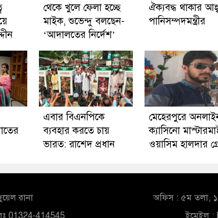
ব
থেকে খুলে ফেলা হচ্ছে
ঐক্যবদ্ধ থাকার আহ্
য়ে
মাইক, শুভেন্দু বলছেন-
পানিসম্পদমন্ত্রীর
্দীন
‘আদালতের নির্দেশ’
এবার বিএনপিকে
মেহেরপুরে অনলাই
়াতের
ব্যবহার করতে চায়
ক্যাসিনো মাস্টারমা
ভারত: রাশেদ প্রধান
ওয়াসিম হালদার গ্রে
ুয়েল রানা
অফিস : ৫ম তলা, ১০
লঃ 01324-414545
ইমেইল :