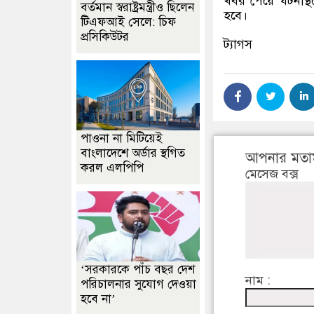
খবর পেয়ে ঘটনাস্থ
বর্তমান স্বরাষ্ট্রমন্ত্রীও ছিলেন
হবে।
টিএফআই সেলে: চিফ
প্রসিকিউটর
ট্যাগস
পাওনা না মিটিয়েই
বাংলাদেশে অর্ডার স্থগিত
আপনার মতা
করল এলপিপি
মেসেজ বক্স
‘সরকারকে পাঁচ বছর দেশ
নাম :
পরিচালনার সুযোগ দেওয়া
হবে না’