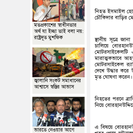
নিহত ইসমাইল হোস
চৌকিদার বাড়ির ম
মতপ্রকাশের স্বাধীনতার
অর্থ যা ইচ্ছা তাই বলা নয়:
রাষ্ট্রদূত মুশফিক
স্থানীয় সূত্রে 
চালিয়ে বোরহানউদ্
মোটরসাইকেলটি এ
মারাত্মকভাবে আহ
মোটরসাইকেল র‍্যা
দেখে উদ্ধার করে উ
মৃত ঘোষণা করেন।
জ্বালানি সংকট সমাধানের
আশ্বাসে স্বস্তির আভাস
নিহতের পরনে ব্রাজ
নিয়ে বোরহানউদ্দি
এ বিষয়ে বোরহানউদ
ভারতে নেওয়ার আগে