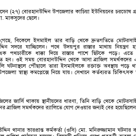
েন (২৭) বোরহানউদ্দিন উপজেলার কাচিয়া ইউনিয়নের চরডোষ গ্
ো. মাকসুদের ছেলে।
জানা গেছে, বিকেলে ইসমাইল তার বাড়ি থেকে দ্রুতগতিতে মোটরস
দিন সদরে যাচ্ছিলেন। পথে উদয়পুর রাস্তার মাথায় নিয়ন্ত্রণ হ
ক পথচারীকে ধাক্কা দিয়ে রাস্তার পাশে ছিটকে পড়ে। এতে 
ত হন। ওই সময় বোরহানউদ্দিন থেকে আসা ব্রাজিল সমর্থকদের
লি ঘটনাস্থলে পৌঁছালে তারা ইসমাইলকে রক্তাক্ত অবস্থায় পড়ে 
পজেলা স্বাস্থ্য কমপ্লেক্সে নিয়ে যায়। সেখানে কর্তব্যরত চিকিৎসক
িলের জার্সি থাকায় স্থানীয়দের ধারণা, তিনি বাড়ি থেকে মোটরস
নের ব্রাজিল সমর্থকদের র‍্যালিতে যোগ দেওয়ার জন্যই বের হয়েছিলে
্দিন থানার ভারপ্রাপ্ত কর্মকর্তা (ওসি) মো. মনিরুজ্জামান ঘটনার 