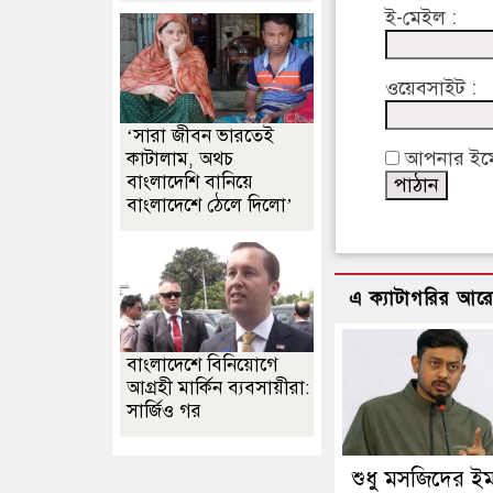
ই-মেইল :
ওয়েবসাইট :
‘সারা জীবন ভারতেই
আপনার ইমেইল
কাটালাম, অথচ
বাংলাদেশি বানিয়ে
বাংলাদেশে ঠেলে দিলো’
এ ক্যাটাগরির আর
বাংলাদেশে বিনিয়োগে
আগ্রহী মার্কিন ব্যবসায়ীরা:
সার্জিও গর
শুধু মসজিদের ই