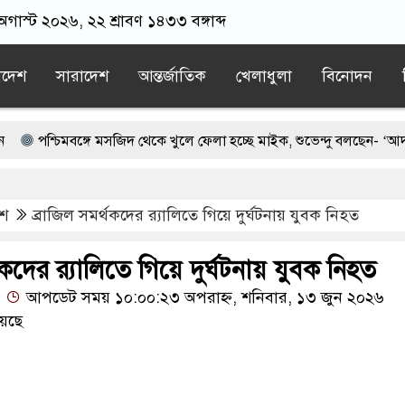
 অগাস্ট ২০২৬, ২২ শ্রাবণ ১৪৩৩ বঙ্গাব্দ
াদেশ
সারাদেশ
আন্তর্জাতিক
খেলাধুলা
বিনোদন
িমবঙ্গে মসজিদ থেকে খুলে ফেলা হচ্ছে মাইক, শুভেন্দু বলছেন- ‘আদালতের নির্
মায়াতের স্মারকলিপি
এবার বিএনপিকে ব্যবহার করতে চায় ভারত: রাশেদ 
েশ
ব্রাজিল সমর্থকদের র‌্যালিতে গিয়ে দুর্ঘটনায় যুবক নিহত
াদের ন্যারেটিভ’ পুরনো রাজনীতি : পররাষ্ট্র প্রতিমন্ত্রী
ানি হাইকমিশনারের বাসভবনে আগুন, আইসিইউতে হাইকমিশনার
থকদের র‌্যালিতে গিয়ে দুর্ঘটনায় যুবক নিহত
আপডেট সময় ১০:০০:২৩ অপরাহ্ন, শনিবার, ১৩ জুন ২০২৬
েছে