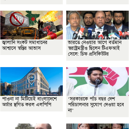
জ্বালানি সংকট সমাধানের
ভারতে নেওয়ার আগে বর্তমান
আশ্বাসে স্বস্তির আভাস
স্বরাষ্ট্রমন্ত্রীও ছিলেন টিএফআই
সেলে: চিফ প্রসিকিউটর
পাওনা না মিটিয়েই বাংলাদেশে
‘সরকারকে পাঁচ বছর দেশ
অর্ডার স্থগিত করল এলপিপি
পরিচালনার সুযোগ দেওয়া হবে
না’