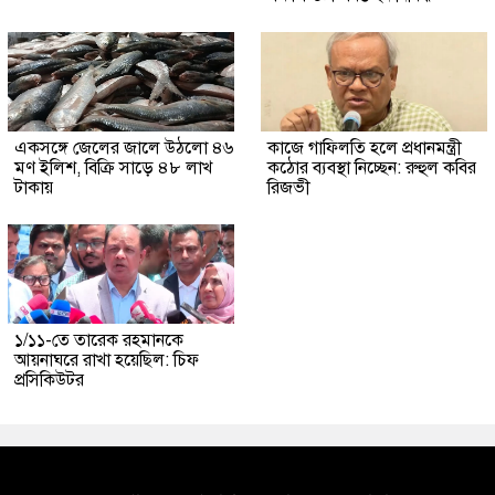
একসঙ্গে জেলের জালে উঠলো ৪৬
কাজে গাফিলতি হলে প্রধানমন্ত্রী
মণ ইলিশ, বিক্রি সাড়ে ৪৮ লাখ
কঠোর ব্যবস্থা নিচ্ছেন: রুহুল কবির
টাকায়
রিজভী
১/১১-তে তারেক রহমানকে
আয়নাঘরে রাখা হয়েছিল: চিফ
প্রসিকিউটর