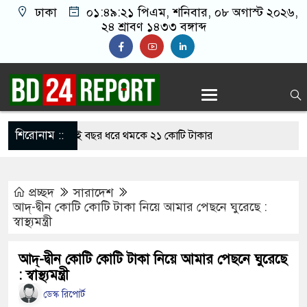
ঢাকা
০১:৪৯:২২ পিএম
, শনিবার, ০৮ অগাস্ট ২০২৬,
২৪ শ্রাবণ ১৪৩৩ বঙ্গাব্দ
শিরোনাম ::
ন রাঙ্গাবালী, দুই বছর ধরে থমকে ২১ কোটি টাকার
প্রচ্ছদ
সারাদেশ
কে দুটি ফাইটার মোরগসহ ভারতীয় মালামাল জব্দ
আদ্-দ্বীন কোটি কোটি টাকা নিয়ে আমার পেছনে ঘুরেছে :
স্বাস্থ্যমন্ত্রী
জিনের থেকে চাঁদা আদায়, বিএনপির দুই নেতা বহিস্কার
করেন তাহলে আ.লীগের দোষ কী ছিল: রুমিন ফারহানা
আদ্-দ্বীন কোটি কোটি টাকা নিয়ে আমার পেছনে ঘুরেছে
: স্বাস্থ্যমন্ত্রী
 সব শর্ত মানলেই খুলবে হরমুজ প্রণালি: ইরান
ডেস্ক রিপোর্ট