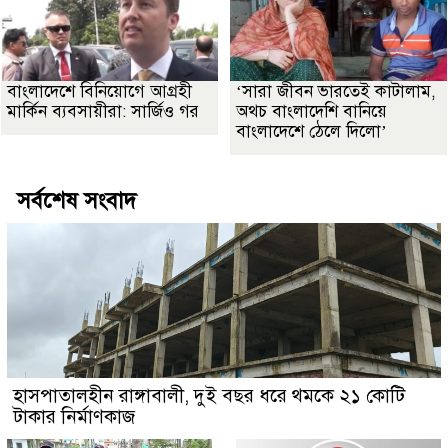
বাংলাদেশে বিনিয়োগে আগ্রহী
‘সারা জীবন ভারতেই কাটালাম,
মার্কিন ব্যবসায়ীরা: সার্জিও গর
অথচ বাংলাদেশি বানিয়ে
বাংলাদেশে ঠেলে দিলো’
সর্বশেষ সংবাদ
হাসপাতালহীন রাঙ্গাবালী, দুই বছর ধরে থমকে ২১ কোটি
টাকার নির্মাণকাজ