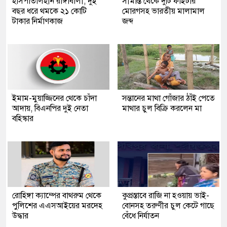
হাসপাতালহীন রাঙ্গাবালী, দুই
সীমান্ত থেকে দুটি ফাইটার
বছর ধরে থমকে ২১ কোটি
মোরগসহ ভারতীয় মালামাল
টাকার নির্মাণকাজ
জব্দ
ইমাম-মুয়াজ্জিনের থেকে চাঁদা
সন্তানের মাথা গোঁজার ঠাঁই পেতে
আদায়, বিএনপির দুই নেতা
মাথার চুল বিক্রি করলেন মা
বহিস্কার
রোহিঙ্গা ক্যাম্পের বাথরুম থেকে
কুপ্রস্তাবে রাজি না হওয়ায় ভাই-
পুলিশের এএসআইয়ের মরদেহ
বোনসহ তরুণীর চুল কেটে গাছে
উদ্ধার
বেঁধে নির্যাতন