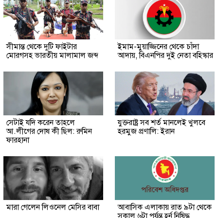
সীমান্ত থেকে দুটি ফাইটার
ইমাম-মুয়াজ্জিনের থেকে চাঁদা
মোরগসহ ভারতীয় মালামাল জব্দ
আদায়, বিএনপির দুই নেতা বহিস্কার
সেটাই যদি করেন তাহলে
যুক্তরাষ্ট্র সব শর্ত মানলেই খুলবে
আ.লীগের দোষ কী ছিল: রুমিন
হরমুজ প্রণালি: ইরান
ফারহানা
মারা গেলেন লিওনেল মেসির বাবা
আবাসিক এলাকায় রাত ৯টা থেকে
সকাল ৬টা পর্যন্ত হর্ন নিষিদ্ধ