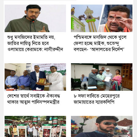
শুধু মসজিদের ইমামতি নয়,
পশ্চিমবঙ্গে মসজিদ থেকে খুলে
জাতির দায়িত্ব নিতে হবে
ফেলা হচ্ছে মাইক, শুভেন্দু
ওলামায়ে কেরামকে: নাসীরুদ্দীন
বলছেন- ‘আদালতের নির্দেশ’
দেশের স্বার্থে সবাইকে ঐক্যবদ্ধ
৮ দফা দাবিতে মেহেরপুরে
থাকার আহ্বান পানিসম্পদমন্ত্রীর
জামায়াতের স্মারকলিপি