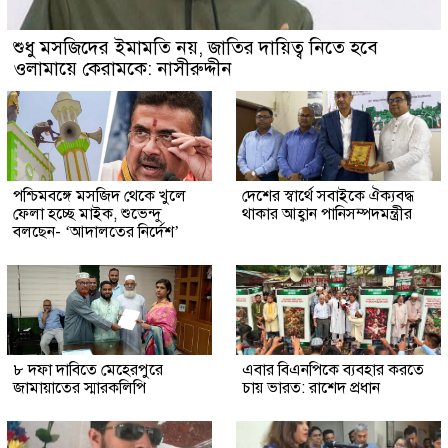
শুধু মসজিদের ইমামতি নয়, জাতির দায়িত্ব নিতে হবে
ওলামায়ে কেরামকে: নাসীরুদ্দীন
পশ্চিমবঙ্গে মসজিদ থেকে খুলে
দেশের স্বার্থে সবাইকে ঐক্যবদ্ধ
ফেলা হচ্ছে মাইক, শুভেন্দু
থাকার আহ্বান পানিসম্পদমন্ত্রীর
বলছেন- ‘আদালতের নির্দেশ’
৮ দফা দাবিতে মেহেরপুরে
এবার বিএনপিকে ব্যবহার করতে
জামায়াতের স্মারকলিপি
চায় ভারত: রাশেদ প্রধান