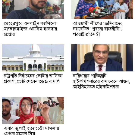
মেহেরপুরে অনলাইন ক্যাসিনো
আওয়ামী লীগের ‘জঙ্গিবাদের
মাস্টারমাইন্ড ওয়াসিম হালদার
ন্যারেটিভ’ পুরনো রাজনীতি :
গ্রেপ্তার
পররাষ্ট্র প্রতিমন্ত্রী
রাষ্ট্রপতি নির্বাচনের ভোটার তালিকা
বারিধারায় পাকিস্তানি
প্রকাশ, ভোট দেবেন ৩৪৯ এমপি
হাইকমিশনারের বাসভবনে আগুন,
আইসিইউতে হাইকমিশনার
এবার জুলাই হত্যাচেষ্টা মামলায়
গ্রেপ্তার মডেল সিমু