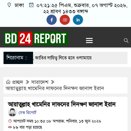
ঢাকা
০৭:২১:২৬ পিএম
, শুক্রবার, ০৭ অগাস্ট ২০২৬,
২২ শ্রাবণ ১৪৩৩ বঙ্গাব্দ
শিরোনাম ::
দের ইমামতি নয়, জাতির দায়িত্ব নিতে হবে ওলামায়ে
রুদ্দীন
প্রচ্ছদ
সারাদেশ
ে মসজিদ থেকে খুলে ফেলা হচ্ছে মাইক, শুভেন্দু বলছেন-
আয়াতুল্লাহ খামেনির দাফনের দিনক্ষণ জানাল ইরান
্দেশ’
আয়াতুল্লাহ খামেনির দাফনের দিনক্ষণ জানাল ইরান
্থে সবাইকে ঐক্যবদ্ধ থাকার আহ্বান পানিসম্পদমন্ত্রীর
ডেস্ক রিপোর্ট
িতে মেহেরপুরে জামায়াতের স্মারকলিপি
আপডেট সময় ১০:৩৫:০৮ অপরাহ্ন, শনিবার, ১৩ জুন ২০২৬
৮৯ বার পড়া হয়েছে