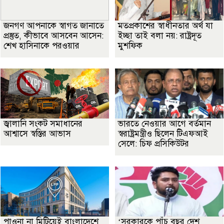
জনগণ আপনাকে স্বাগত জানাতে
মতপ্রকাশের স্বাধীনতার অর্থ যা
প্রস্তুত, কীভাবে আসবেন আসেন:
ইচ্ছা তাই বলা নয়: রাষ্ট্রদূত
শেখ হাসিনাকে পরওয়ার
মুশফিক
জ্বালানি সংকট সমাধানের
ভারতে নেওয়ার আগে বর্তমান
আশ্বাসে স্বস্তির আভাস
স্বরাষ্ট্রমন্ত্রীও ছিলেন টিএফআই
সেলে: চিফ প্রসিকিউটর
পাওনা না মিটিয়েই বাংলাদেশে
‘সরকারকে পাঁচ বছর দেশ