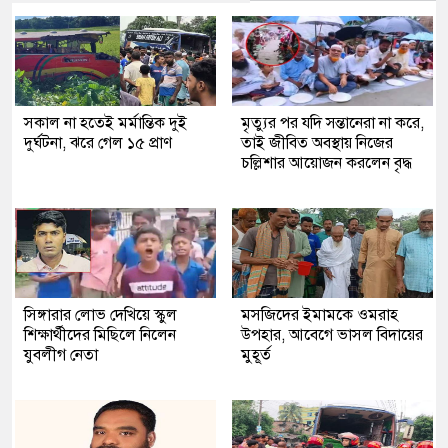
সকাল না হতেই মর্মান্তিক দুই
মৃত্যুর পর যদি সন্তানেরা না করে,
দুর্ঘটনা, ঝরে গেল ১৫ প্রাণ
তাই জীবিত অবস্থায় নিজের
চল্লিশার আয়োজন করলেন বৃদ্ধ
সিঙ্গারার লোভ দেখিয়ে স্কুল
মসজিদের ইমামকে ওমরাহ
শিক্ষার্থীদের মিছিলে নিলেন
উপহার, আবেগে ভাসল বিদায়ের
যুবলীগ নেতা
মুহূর্ত