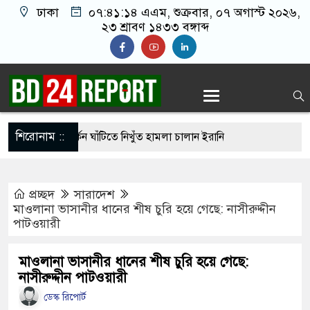
ঢাকা
০৭:৪১:১৫ এএম
, শুক্রবার, ০৭ অগাস্ট ২০২৬,
২৩ শ্রাবণ ১৪৩৩ বঙ্গাব্দ
শিরোনাম ::
ার ছাড়াই মার্কিন ঘাঁটিতে নিখুঁত হামলা চালান ইরানি
প্রচ্ছদ
সারাদেশ
্রস্ত ১০০ পরিবারকে নতুন ঘর দেবেন প্রধানমন্ত্রী
মাওলানা ভাসানীর ধানের শীষ চুরি হয়ে গেছে: নাসীরুদ্দীন
পাটওয়ারী
্তিকর ছবি তুলে লন্ডনে বয়ফ্রেন্ডের কাছে পাঠাতেন
যালয়ের ছাত্রী
মাওলানা ভাসানীর ধানের শীষ চুরি হয়ে গেছে:
নাসীরুদ্দীন পাটওয়ারী
চেয়ে ‘হাজারগুণ ভালো’ দেশ চালাচ্ছেন তারেক রহমান:
ডেস্ক রিপোর্ট