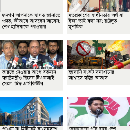
জনগণ আপনাকে স্বাগত জানাতে
মতপ্রকাশের স্বাধীনতার অর্থ যা
প্রস্তুত, কীভাবে আসবেন আসেন:
ইচ্ছা তাই বলা নয়: রাষ্ট্রদূত
শেখ হাসিনাকে পরওয়ার
মুশফিক
ভারতে নেওয়ার আগে বর্তমান
জ্বালানি সংকট সমাধানের
স্বরাষ্ট্রমন্ত্রীও ছিলেন টিএফআই
আশ্বাসে স্বস্তির আভাস
সেলে: চিফ প্রসিকিউটর
পাওনা না মিটিয়েই বাংলাদেশে
‘সরকারকে পাঁচ বছর দেশ