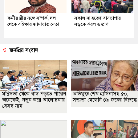
কর্মীর স্ত্রীর সঙ্গে সম্পর্ক, দল
সকাল না হতেই বাসচাপায়
থেকে বহিষ্কার জামায়াত নেতা
সড়কে ঝরল ৬ প্রাণ
জনপ্রিয় সংবাদ
মন্ত্রিসভা থেকে বাদ পড়তে পারেন
অভিযুক্ত শেখ হাসিনাসহ ৫০,
অনেকেই, নতুন করে আলোচনায়
সত্যতা মেলেনি ৪৯ জনের বিরুদ্ধে
যেসব নাম