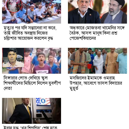
মৃত্যুর পর যদি সন্তানেরা না করে,
অন্ধকারে মোজতবা খামেনির সঙ্গে
তাই জীবিত অবস্থায় নিজের
বৈঠক, আসল মানুষ কিনা প্রশ্ন
চল্লিশার আয়োজন করলেন বৃদ্ধ
পেজেশকিয়ানের
সিঙ্গারার লোভ দেখিয়ে স্কুল
মসজিদের ইমামকে ওমরাহ
শিক্ষার্থীদের মিছিলে নিলেন যুবলীগ
উপহার, আবেগে ভাসল বিদায়ের
নেতা
মুহূর্ত
ইরান যুদ্ধ ‘খুব শিগগির’ শেষ হতে