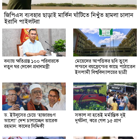
জিপিএস ব্যবহার ছাড়াই মার্কিন ঘাঁটিতে নিখুঁত হামলা চালান
ইরানি পাইলটরা
বন্যায় ক্ষতিগ্রস্ত ১০০ পরিবারকে
মেয়েদের আপত্তিকর ছবি তুলে
নতুন ঘর দেবেন প্রধানমন্ত্রী
লন্ডনে বয়ফ্রেন্ডের কাছে পাঠাতেন
ইসলামী বিশ্ববিদ্যালয়ের ছাত্রী
ড. ইউনূসের চেয়ে ‘হাজারগুণ
সকাল না হতেই মর্মান্তিক দুই
ভালো’ দেশ চালাচ্ছেন তারেক
দুর্ঘটনা, ঝরে গেল ১৫ প্রাণ
রহমান: কাদের সিদ্দিকী