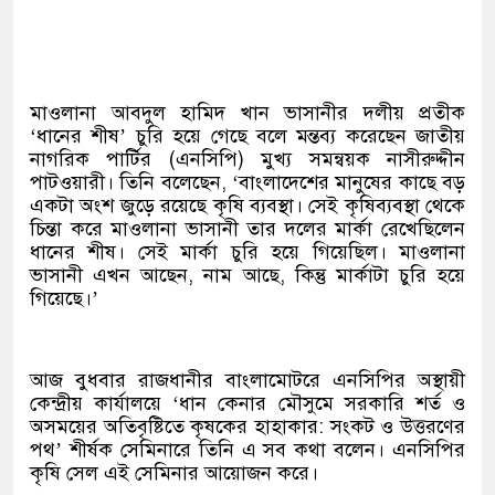
মাওলানা আবদুল হামিদ খান ভাসানীর দলীয় প্রতীক
‘ধানের শীষ’ চুরি হয়ে গেছে বলে মন্তব্য করেছেন জাতীয়
নাগরিক পার্টির (এনসিপি) মুখ্য সমন্বয়ক নাসীরুদ্দীন
পাটওয়ারী। তিনি বলেছেন, ‘বাংলাদেশের মানুষের কাছে বড়
একটা অংশ জুড়ে রয়েছে কৃষি ব্যবস্থা। সেই কৃষিব্যবস্থা থেকে
চিন্তা করে মাওলানা ভাসানী তার দলের মার্কা রেখেছিলেন
ধানের শীষ। সেই মার্কা চুরি হয়ে গিয়েছিল। মাওলানা
ভাসানী এখন আছেন, নাম আছে, কিন্তু মার্কাটা চুরি হয়ে
গিয়েছে।’
আজ বুধবার রাজধানীর বাংলামোটরে এনসিপির অস্থায়ী
কেন্দ্রীয় কার্যালয়ে ‘ধান কেনার মৌসুমে সরকারি শর্ত ও
অসময়ের অতিবৃষ্টিতে কৃষকের হাহাকার: সংকট ও উত্তরণের
পথ’ শীর্ষক সেমিনারে তিনি এ সব কথা বলেন। এনসিপির
কৃষি সেল এই সেমিনার আয়োজন করে।