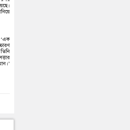
য়েছে।
ানিয়ে
, ‘এক
্চারণ
 তিনি
ত্তার
মান।’