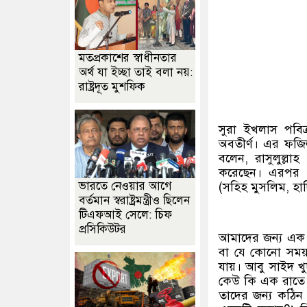
মতপ্রকাশের স্বাধীনতার
অর্থ যা ইচ্ছা তাই বলা নয়:
রাষ্ট্রদূত মুশফিক
সুরা ইখলাস পবি
অবতীর্ণ। এর ফজ
বলেন, রাসুলুল্ল
করেছেন। এরপর ‘
ভারতে নেওয়ার আগে
(সহিহ মুসলিম, হা
বর্তমান স্বরাষ্ট্রমন্ত্রীও ছিলেন
টিএফআই সেলে: চিফ
প্রসিকিউটর
আমাদের জন্য এক 
বা যে কোনো সময়
যায়। আবু সাইদ খুদ
কেউ কি এক রাতে 
তাদের জন্য কঠিন 