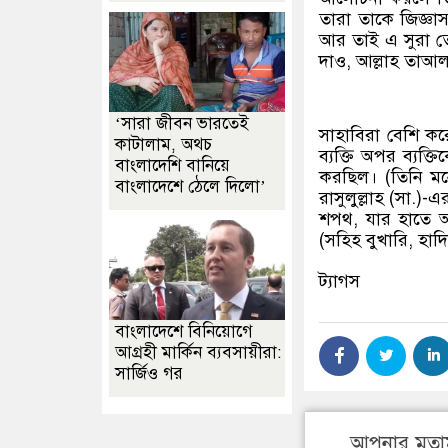
তারা তাকে জিজ্ঞা
আর তাই এ সুরা ত
দাও, আল্লাহ তাআল
‘সারা জীবন ভারতেই
সাহাবিরা বেশি কর
কাটালাম, অথচ
ব্যক্তি অপর ব্যক্
বাংলাদেশি বানিয়ে
করছিল। (তিনি মন
বাংলাদেশে ঠেলে দিলো’
রাসুলুল্লাহ (সা.)
শপথ, যার হাতে আ
(সহিহ বুখারি, হা
ট্যাগস
বাংলাদেশে বিনিয়োগে
আগ্রহী মার্কিন ব্যবসায়ীরা:
সার্জিও গর
আপনার মতা