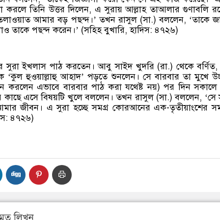
সা করলে তিনি উত্তর দিলেন, এ সুরায় আল্লাহ তাআলার গুণাবলি র
েলাওয়াত আমার বড় পছন্দ।’ তখন রাসুল (সা.) বললেন, ‘তাকে জ
াও তাকে পছন্দ করেন।’ (সহিহ বুখারি, হাদিস: ৪৭২৬)
ে সুরা ইখলাস পাঠ করতেন। আবু সাইদ খুদরি (রা.) থেকে বর্ণিত
তিকে ‘কুল হুওয়াল্লাহু আহাদ’ পড়তে শুনলেন। সে বারবার তা মুখে উচ
ে করলেন এভাবে বারবার পাঠ করা যথেষ্ট নয়) পর দিন সকালে
-এর কাছে এসে বিষয়টি খুলে বললেন। তখন রাসুল (সা.) বললেন, ‘সে স
মার জীবন। এ সুরা হচ্ছে সমগ্র কোরআনের এক-তৃতীয়াংশের স
দিস: ৪৭২৬)
মত লিখুন