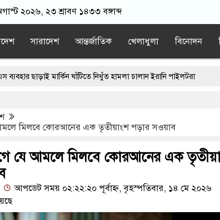
অগাস্ট ২০২৬, ২৩ শ্রাবণ ১৪৩৩ বঙ্গাব্দ
াদেশ
সারাদেশ
আন্তর্জাতিক
খেলাধুলা
বিনোদন
 মার্কিন ঘাঁটিতে নিখুঁত হামলা চালান ইরানি পাইলটরা
 বয়ফ্রেন্ডের কাছে পাঠাতেন ইসলামী বিশ্ববিদ্যালয়ের ছাত্রী
েশ
তেই মর্মান্তিক দুই দুর্ঘটনা, ঝরে গেল ১৫ প্রাণ
আমলে মিলবে কোরআনের এক তৃতীয়াংশ পড়ার সওয়াব
ধকারে মোজতবা খামেনির সঙ্গে বৈঠক, আসল মানুষ কিনা প্রশ্ন পেজেশকিয়ানের
গে যে আমলে মিলবে কোরআনের এক তৃতীয়
 উপহার, আবেগে ভাসল বিদায়ের মুহূর্ত
ব
আপডেট সময় ০২:২২:২০ পূর্বাহ্ন, বৃহস্পতিবার, ১৪ মে ২০২৬
েছে