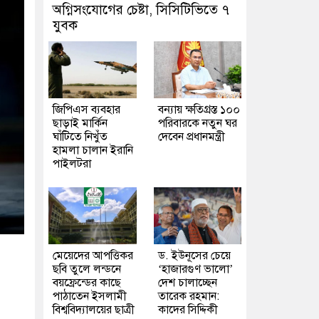
অগ্নিসংযোগের চেষ্টা, সিসিটিভিতে ৭
যুবক
জিপিএস ব্যবহার
বন্যায় ক্ষতিগ্রস্ত ১০০
ছাড়াই মার্কিন
পরিবারকে নতুন ঘর
ঘাঁটিতে নিখুঁত
দেবেন প্রধানমন্ত্রী
হামলা চালান ইরানি
পাইলটরা
মেয়েদের আপত্তিকর
ড. ইউনূসের চেয়ে
ছবি তুলে লন্ডনে
‘হাজারগুণ ভালো’
বয়ফ্রেন্ডের কাছে
দেশ চালাচ্ছেন
পাঠাতেন ইসলামী
তারেক রহমান:
বিশ্ববিদ্যালয়ের ছাত্রী
কাদের সিদ্দিকী