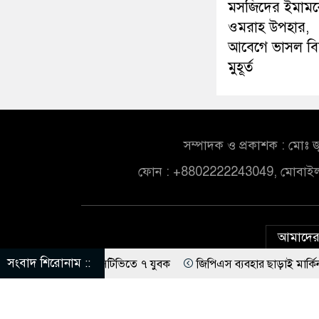
মসজিদের ইমাম
ওমরাহ উপহার,
আবেগে ভাসল বি
মুহূর্ত
সম্পাদক ও প্রকাশক : মোঃ জ
ফোন : +8802222243049, মোবাই
আমাদের 
সংবাদ শিরোনাম ::
্টা, সিসিটিভিতে ৭ যুবক
জিপিএস ব্যবহার ছাড়াই মার্কিন ঘাঁটিতে নিখুঁত 
 কাছে পাঠাতেন ইসলামী বিশ্ববিদ্যালয়ের ছাত্রী
ড. ইউনূসের চেয়ে ‘হাজার