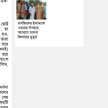
 এক-
মসজিদের ইমামকে
ছোট্ট
ওমরাহ উপহার,
; তা
আবেগে ভাসল
ত হও,
বিদায়ের মুহূর্ত
 তারা
 ঘরে
খনই)
র হয়ে
য়াংশ
লিম,
র্ণনা
 দলের
জ শেষ
িষয়টি
এরপর