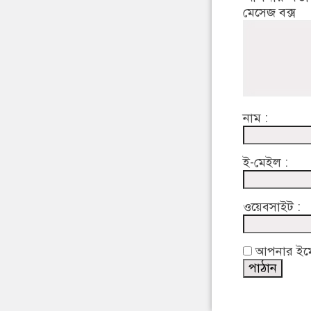
মেসেজ বক্স
নাম :
ই-মেইল :
ওয়েবসাইট :
আপনার ইমেইল