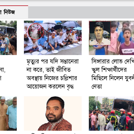
ো নিউজ
মৃত্যুর পর যদি সন্তানেরা
সিঙ্গারার লোভ দেখ
না,
না করে, তাই জীবিত
স্কুল শিক্ষার্থীদের
ণ
অবস্থায় নিজের চল্লিশার
মিছিলে নিলেন যুব
আয়োজন করলেন বৃদ্ধ
নেতা