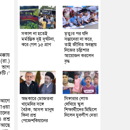
সকাল না হতেই
মৃত্যুর পর যদি
মর্মান্তিক দুই দুর্ঘটনা,
সন্তানেরা না করে,
ঝরে গেল ১৫ প্রাণ
তাই জীবিত অবস্থায়
নিজের চল্লিশার
্কায়
আয়োজন করলেন
রা.)
বৃদ্ধ
ে ভাগ
টি।’
অন্ধকারে মোজতবা
সিঙ্গারার লোভ
র আগে
খামেনির সঙ্গে
দেখিয়ে স্কুল
াওয়া
বৈঠক, আসল মানুষ
শিক্ষার্থীদের মিছিলে
মাদের
কিনা প্রশ্ন
নিলেন যুবলীগ নেতা
্রশ্ন
পেজেশকিয়ানের
য আছে