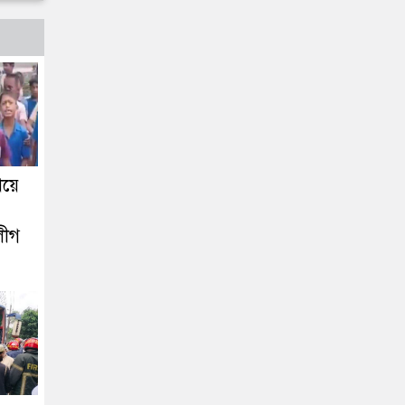
িয়ে
লীগ