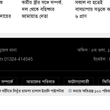
কে
কর্মীর স্ত্রীর সঙ্গে সম্পর্ক,
সকাল না হতেই
দল থেকে বহিষ্কার
বাসচাপায় সড়কে 
দায়ের
জামায়াত নেতা
৬ প্রাণ
ুয়েল রানা
অফিস : ৫ম তলা, ১০
লঃ 01324-414545
ইমেইল :
সম্পর্কে
আমাদের পরিবার
ফটোগ্যালারী
ভিডি
হামলা চালান ইরানি পাইলটরা
বন্যায় ক্ষতিগ্রস্ত ১০০ পরিবারকে নতুন ঘর দেবেন 
© All rights reserved © bd24report.com
Privacy Policy
গুণ ভালো’ দেশ চালাচ্ছেন তারেক রহমান: কাদের সিদ্দিকী