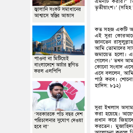
এমনটি করার?’ ত
তৃতীয়াংশ।’ (সহিহ 
জ্বালানি সংকট সমাধানের
আশ্বাসে স্বস্তির আভাস
কত সহজ একটি আমল
এই সুরা কোরআনে
জানতেন রাসুলুল্
আমি তোমাদের সাম
জমায়েত হলো। এর
পাওনা না মিটিয়েই
গেলেন।’ তখন আম
বাংলাদেশে অর্ডার স্থগিত
কোনো সংবাদ এসেছে
করল এলপিপি
এসে বললেন, আমি
পাঠ করব। শোনো,
হাদিস: ৮১২)
সুরা ইখলাস অসামা
করা হয়েছে। আয়েশা
‘সরকারকে পাঁচ বছর দেশ
প্রধান করে জিহা
পরিচালনার সুযোগ দেওয়া
করতেন। মুজাহিদর
হবে না’
আলোচনা করলে তি