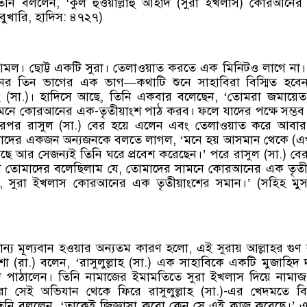
িনি বললেন, ‘কুল হুওয়াল্লাহু আহাদ (সুরা ইখলাস) কোরআনের
বুখারি, হাদিস: ৪৭২৭)
। ছোট্ট একটি সুরা। তেলাওয়াত করতে এক মিনিটও লাগে না। 
র তিন ভাগের এক ভাগ—কথাটি শুনে সাহাবিরা বিস্মিত হবেন
লাহ (সা.)। হাদিসে আছে, তিনি একবার বলেছেন, ‘তোমরা জমায়ে
নে কোরআনের এক-তৃতীয়াংশ পাঠ করব। ফলে যাদের পক্ষে সম্ভব
পর রাসুল (সা.) বের হয়ে এলেন এবং তেলাওয়াত করে আবার
াদের একজন অন্যজনকে বলতে লাগল, ‘মনে হয় আসমান থেকে (এ
 আর সেজন্যই তিনি ঘরে প্রবেশ করেছেন।’ পরে রাসুল (সা.) বে
 তোমাদের বলেছিলাম যে, তোমাদের সামনে কোরআনের এক তৃতী
 সুরা ইখলাস কোরআনের এক তৃতীয়াংশের সমান।’ (সহিহ মুস
ন্য মূল্যবান হওয়ার অন্যতম কারণ হলো, এই সুরায় আল্লাহর গুণ ব
 (রা.) বলেন, ‘রাসুলুল্লাহ (সা.) এক সাহাবিকে একটি মুজাহিদ
দে পাঠালেন। তিনি নামাজের ইমামতিতে সুরা ইখলাস দিয়ে নামা
া সেই অভিযান থেকে ফিরে রাসুলুল্লাহ (সা.)-এর খেদমতে ব
নি বললেন, ‘তাকেই জিজ্ঞাসা করো কেন সে এই কাজ করেছে।’ 