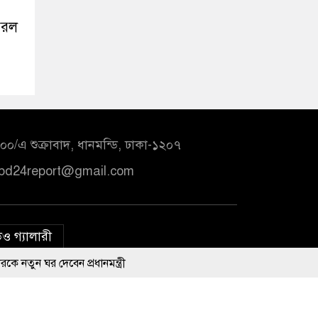
ঝরল
০/এ শুক্রাবাদ, ধানমন্ডি, ঢাকা-১২০৭
bd24report@gmail.com
ও গ্যালারী
প্রধানমন্ত্রী