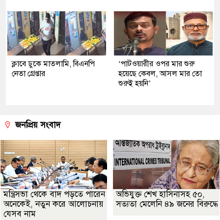
ক্লাবে ঢুকে মাতলামি, বিএনপি
‘পাটওয়ারীর ওপর মার শুরু
নেতা গ্রেপ্তার
হয়েছে কেবল, আসল মার তো
শুরুই হয়নি’
জনপ্রিয় সংবাদ
মন্ত্রিসভা থেকে বাদ পড়তে পারেন
অভিযুক্ত শেখ হাসিনাসহ ৫০,
অনেকেই, নতুন করে আলোচনায়
সত্যতা মেলেনি ৪৯ জনের বিরুদ্ধে
যেসব নাম