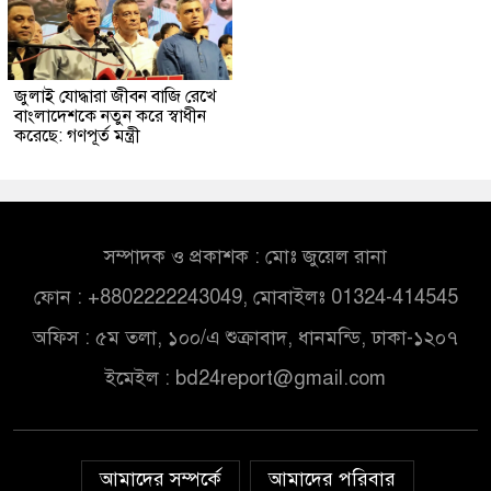
জুলাই যোদ্ধারা জীবন বাজি রেখে
বাংলাদেশকে নতুন করে স্বাধীন
করেছে: গণপূর্ত মন্ত্রী
সম্পাদক ও প্রকাশক : মোঃ জুয়েল রানা
ফোন : +8802222243049, মোবাইলঃ 01324-414545
অফিস : ৫ম তলা, ১০০/এ শুক্রাবাদ, ধানমন্ডি, ঢাকা-১২০৭
ইমেইল :
bd24report@gmail.com
আমাদের সম্পর্কে
আমাদের পরিবার