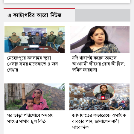
এ ক্যাটাগরির আরো নিউজ
মেহেরপুরে অনলাইন জুয়া
যদি খারাপই করেন তাহলে
খেলার সময় হাতেনাতে ৪ জন
আওয়ামী লীগের দোষ কী ছিল:
গ্রেপ্তার
রুমিন ফারহানা
ঘর ভাড়া পরিশোধে অসহায়
জামায়াতের কভারেজে অমায়িক
মায়ের মাথার চুল বিক্রি
ব্যবহার পান, জানালেন নারী
সাংবাদিক