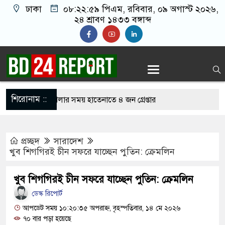
ঢাকা
০৮:২৩:০০ পিএম
, রবিবার, ০৯ অগাস্ট ২০২৬,
২৪ শ্রাবণ ১৪৩৩ বঙ্গাব্দ
শিরোনাম ::
নলাইন জুয়া খেলার সময় হাতেনাতে ৪ জন গ্রেপ্তার
 করেন তাহলে আওয়ামী লীগের দোষ কী ছিল: রুমিন
প্রচ্ছদ
সারাদেশ
খুব শিগগিরই চীন সফরে যাচ্ছেন পুতিন: ক্রেমলিন
িশোধে অসহায় মায়ের মাথার চুল বিক্রি
খুব শিগগিরই চীন সফরে যাচ্ছেন পুতিন: ক্রেমলিন
ভারেজে অমায়িক ব্যবহার পান, জানালেন নারী
ডেস্ক রিপোর্ট
আপডেট সময় ১০:২০:৩৫ অপরাহ্ন, বৃহস্পতিবার, ১৪ মে ২০২৬
৭০ বার পড়া হয়েছে