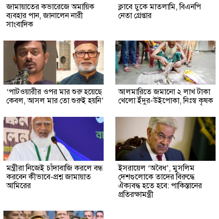
জামায়াতের কভারেজে অমায়িক
ক্লাবে ঢুকে মাতলামি, বিএনপি
ব্যবহার পান, জানালেন নারী
নেতা গ্রেপ্তার
সাংবাদিক
‘পাটওয়ারীর ওপর মার শুরু হয়েছে
আলমারিতে জমানো ২ লাখ টাকা
কেবল, আসল মার তো শুরুই হয়নি’
খেলো ইঁদুর-উইপোকা, নিঃস্ব কৃষক
মন্ত্রীরা নিজেই চাঁদাবাজি করলে বন্ধ
ইসরায়েল ‘অবৈধ’, মুসলিম
করবেন কীভাবে-প্রশ্ন জামায়াত
দেশগুলোকে তাদের বিরুদ্ধে
আমিরের
ঐক্যবদ্ধ হতে হবে: পাকিস্তানের
প্রতিরক্ষামন্ত্রী