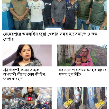
মেহেরপুরে অনলাইন জুয়া খেলার সময় হাতেনাতে ৪ জন
গ্রেপ্তার
যদি খারাপই করেন তাহলে
ঘর ভাড়া পরিশোধে অসহায় মায়ের
আওয়ামী লীগের দোষ কী ছিল:
মাথার চুল বিক্রি
রুমিন ফারহানা