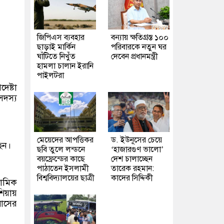
জিপিএস ব্যবহার
বন্যায় ক্ষতিগ্রস্ত ১০০
ছাড়াই মার্কিন
পরিবারকে নতুন ঘর
ঘাঁটিতে নিখুঁত
দেবেন প্রধানমন্ত্রী
হামলা চালান ইরানি
পাইলটরা
েষ্টা
সদস্য
মেয়েদের আপত্তিকর
ড. ইউনূসের চেয়ে
ছেন।
ছবি তুলে লন্ডনে
‘হাজারগুণ ভালো’
বয়ফ্রেন্ডের কাছে
দেশ চালাচ্ছেন
পাঠাতেন ইসলামী
তারেক রহমান:
বিশ্ববিদ্যালয়ের ছাত্রী
কাদের সিদ্দিকী
লামিক
শিয়ায়
বাসের