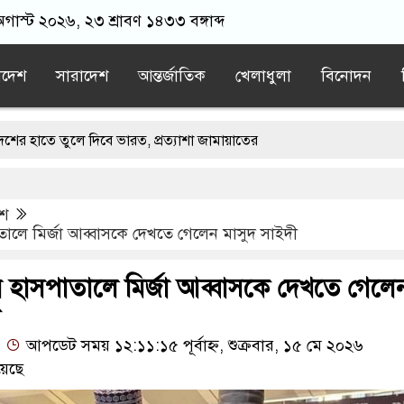
অগাস্ট ২০২৬, ২৩ শ্রাবণ ১৪৩৩ বঙ্গাব্দ
াদেশ
সারাদেশ
আন্তর্জাতিক
খেলাধুলা
বিনোদন
ে দিবে ভারত, প্রত্যাশা জামায়াতের
ার সঙ্গে দেশে ফিরতে চান সাকিব
েশ
াই মার্কিন ঘাঁটিতে নিখুঁত হামলা চালান ইরানি পাইলটরা
ালে মির্জা আব্বাসকে দেখতে গেলেন মাসুদ সাইদী
ে বয়ফ্রেন্ডের কাছে পাঠাতেন ইসলামী বিশ্ববিদ্যালয়ের ছাত্রী
 হাসপাতালে মির্জা আব্বাসকে দেখতে গেলে
হতেই মর্মান্তিক দুই দুর্ঘটনা, ঝরে গেল ১৫ প্রাণ
আপডেট সময় ১২:১১:১৫ পূর্বাহ্ন, শুক্রবার, ১৫ মে ২০২৬
য়েছে