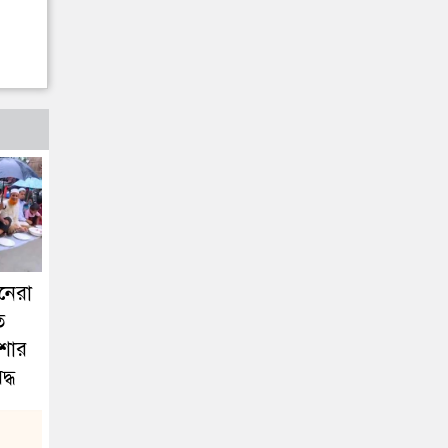
ানেরা
ত
িশার
্ধ