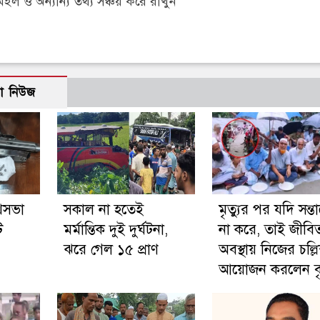
 ও অন্যান্য তথ্য সঞ্চয় করে রাখুন
ো নিউজ
পথসভা
সকাল না হতেই
মৃত্যুর পর যদি সন্ত
ি
মর্মান্তিক দুই দুর্ঘটনা,
না করে, তাই জীবি
ঝরে গেল ১৫ প্রাণ
অবস্থায় নিজের চল্ল
আয়োজন করলেন বৃদ