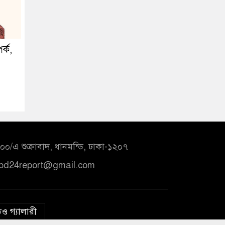
পর্ক,
০/এ শুক্রাবাদ, ধানমন্ডি, ঢাকা-১২০৭
bd24report@gmail.com
ও গ্যালারী