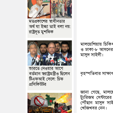
মতপ্রকাশের স্বাধীনতার
অর্থ যা ইচ্ছা তাই বলা নয়:
রাষ্ট্রদূত মুশফিক
মালয়েশিয়ায় চিকিৎস
ও ঢাকা-৮ আসনের 
মাসুদ সাইদী।
ভারতে নেওয়ার আগে
বৃহস্পতিবার সাক্ষ
বর্তমান স্বরাষ্ট্রমন্ত্রীও ছিলেন
টিএফআই সেলে: চিফ
প্রসিকিউটর
জানা গেছে, মালয়ে
ট্যুরিজম সেন্টার
পৌঁছান মাসুদ সা
খোঁজখবর নেন।