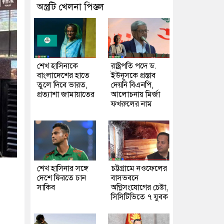
অস্ত্রটি খেলনা পিস্তল
শেখ হাসিনাকে
রাষ্ট্রপতি পদে ড.
বাংলাদেশের হাতে
ইউনূসকে প্রস্তাব
তুলে দিবে ভারত,
দেয়নি বিএনপি,
প্রত্যাশা জামায়াতের
আলোচনায় মির্জা
ফখরুলের নাম
শেখ হাসিনার সঙ্গে
চট্টগ্রামে নওফেলের
দেশে ফিরতে চান
বাসভবনে
সাকিব
অগ্নিসংযোগের চেষ্টা,
সিসিটিভিতে ৭ যুবক