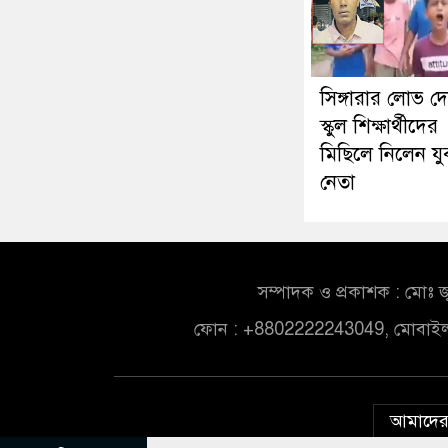
সিঙ্গারার লোভ দ
স্কুল শিক্ষার্থীদের
মিছিলে নিলেন য
নেতা
সম্পাদক ও প্রকাশক : মোঃ জ
ফোন : +8802222243049, মোবাই
আমাদের 