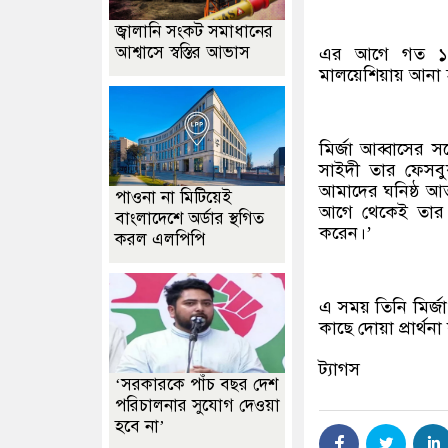
জ্বালানি সংকট সমাধানের
আশ্বাসে স্বস্তির আভাস
এর আগে গত ১৩ এ
মালয়েশিয়ায় আনা হ
মির্জা আব্বাসের স
সাইদী তার ফেসবুক
আমাদের ঘনিষ্ঠ আত
পাওনা না মিটিয়েই
আগে থেকেই তার সঙ
বাংলাদেশে অর্ডার স্থগিত
করেন।’
করল এলপিপি
এ সময় তিনি মির্জা
কাছে দোয়া প্রার্থন
ট্যাগস
‘সরকারকে পাঁচ বছর দেশ
পরিচালনার সুযোগ দেওয়া
হবে না’