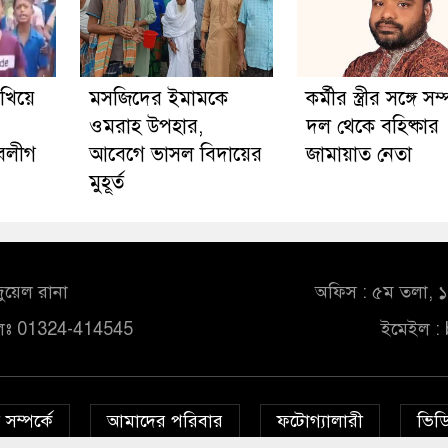
েখিয়ে
মসজিদের ইমামকে
কর্মীর স্ত্রীর সঙ্গে সম্
ওমরাহ উপহার,
দল থেকে বহিষ্কার
ুবলীগ
আবেগে ভাসল বিদায়ের
জামায়াত নেতা
মুহূর্ত
ুয়েল রানা
অফিস : ৫ম তলা, ১০
লঃ 01324-414545
ইমেইল :
সম্পর্কে
আমাদের পরিবার
ফটোগ্যালারী
ভিডি