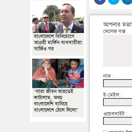
আপনার মতা
মেসেজ বক্স
বাংলাদেশে বিনিয়োগে
আগ্রহী মার্কিন ব্যবসায়ীরা:
সার্জিও গর
নাম :
‘সারা জীবন ভারতেই
ই-মেইল :
কাটালাম, অথচ
বাংলাদেশি বানিয়ে
বাংলাদেশে ঠেলে দিলো’
ওয়েবসাইট :