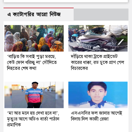
এ ক্যাটাগরির আরো নিউজ
‘বাড়িত কি সবাই পুড়া মরছে,
দাঁড়িয়ে থাকা ট্রাকে প্রাইভেট
কেউ ফোন ধরিচ্ছু না’ সৌদিতে
কারের ধাক্কা, রড ঢুকে প্রাণ গেল
নিহতের শেষ কথা
বিচারকের
‘মা আর মনে হয় দেখা হবে না’,
এসএসসির ফল জানার আগেই
মৃত্যুর আগে অডিও বার্তা পাঠান
বিদায় নিল কাজী রেজা
প্রমাণিক