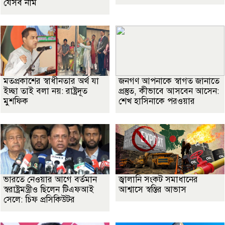
যেসব নাম
মতপ্রকাশের স্বাধীনতার অর্থ যা
জনগণ আপনাকে স্বাগত জানাতে
ইচ্ছা তাই বলা নয়: রাষ্ট্রদূত
প্রস্তুত, কীভাবে আসবেন আসেন:
মুশফিক
শেখ হাসিনাকে পরওয়ার
ভারতে নেওয়ার আগে বর্তমান
জ্বালানি সংকট সমাধানের
স্বরাষ্ট্রমন্ত্রীও ছিলেন টিএফআই
আশ্বাসে স্বস্তির আভাস
সেলে: চিফ প্রসিকিউটর