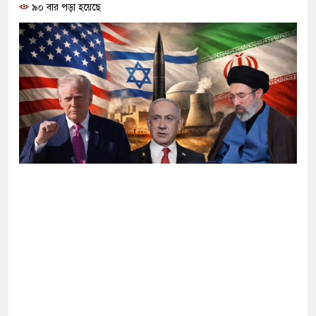
থানার ভেতর সিআইডি কর্মকর্তাকে থাপ্পড়, বিএনপ
৯০ বার পড়া হয়েছে
ওমান উপকূলে ইরানের ক্ষেপণাস্ত্র হামলা, মার্
আগুন
দাঁড়িয়ে থাকা ট্রাকে প্রাইভেট কারের ধাক্কা, রড
বিচারকের
সমুদ্রের পানিতে মিলল ভয়ংকর ‘মাংসখেকো’ ব্য
পারে তিন দিনেই
ঋণের নামে ৫০০ কোটি টাকা আত্মসাতের অভিয
আলমসহ ৩৮ জনের বিরুদ্ধে দুদকে অভিযোগ
ইংরেজি ও গণিত ফেলের হার বাড়িয়ে দেয়: ঢাকা