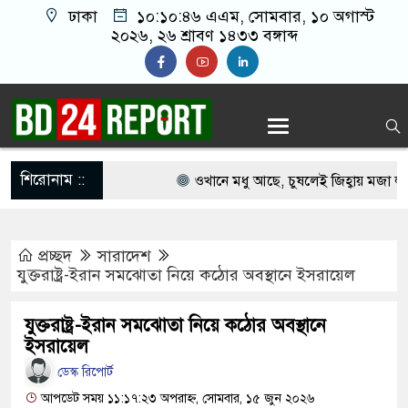
ঢাকা
১০:১০:৪৬ এএম
, সোমবার, ১০ অগাস্ট
২০২৬, ২৬ শ্রাবণ ১৪৩৩ বঙ্গাব্দ
শিরোনাম ::
ওখানে মধু আছে, চুষলেই জিহ্বায় মজা লাগে
‘বাড়িত কি সবাই পুড়া মরছে, কেউ ফোন ধরিচ্ছ
প্রচ্ছদ
সারাদেশ
শেষ কথা
যুক্তরাষ্ট্র-ইরান সমঝোতা নিয়ে কঠোর অবস্থানে ইসরায়েল
ফের শিক্ষার্থীদের বিক্ষোভে উত্তাল ভারত, পুলি
যুক্তরাষ্ট্র-ইরান সমঝোতা নিয়ে কঠোর অবস্থানে
জলকামান ব্যবহার
ইসরায়েল
ডেস্ক রিপোর্ট
৫৬ পরীক্ষার্থীর মধ্যে ৫৫ জনই পেল জিপিএ-
আপডেট সময় ১১:১৭:২৩ অপরাহ্ন, সোমবার, ১৫ জুন ২০২৬