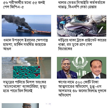
৫৬ পরীক্ষার্থীর মধ্যে ৫৫ জনই
থানার ভেতর সিআইডি কর্মকর্তাকে
পেল জিপিএ-৫
থাপ্পড়, বিএনপি নেতা গ্রেপ্তার
ওমান উপকূলে ইরানের ক্ষেপণাস্ত্র
দাঁড়িয়ে থাকা ট্রাকে প্রাইভেট কারের
হামলা, মার্কিন সমর্থিত জাহাজে
ধাক্কা, রড ঢুকে প্রাণ গেল
আগুন
বিচারকের
সমুদ্রের পানিতে মিলল ভয়ংকর
ঋণের নামে ৫০০ কোটি টাকা
‘মাংসখেকো’ ব্যাকটেরিয়া, মৃত্যু
আত্মসাতের অভিযোগ, চুপ্পু-এস
হতে পারে তিন দিনেই
আলমসহ ৩৮ জনের বিরুদ্ধে দুদকে
অভিযোগ