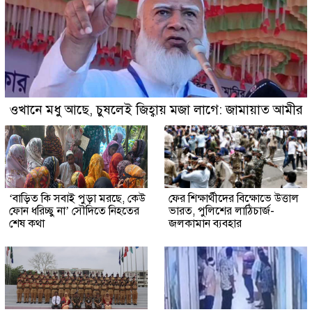
ওখানে মধু আছে, চুষলেই জিহ্বায় মজা লাগে: জামায়াত আমীর
‘বাড়িত কি সবাই পুড়া মরছে, কেউ
ফের শিক্ষার্থীদের বিক্ষোভে উত্তাল
ফোন ধরিচ্ছু না’ সৌদিতে নিহতের
ভারত, পুলিশের লাঠিচার্জ-
শেষ কথা
জলকামান ব্যবহার