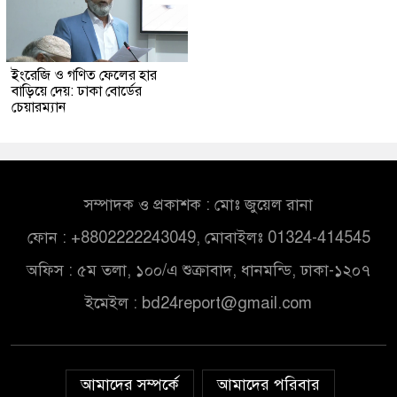
ইংরেজি ও গণিত ফেলের হার
বাড়িয়ে দেয়: ঢাকা বোর্ডের
চেয়ারম্যান
সম্পাদক ও প্রকাশক : মোঃ জুয়েল রানা
ফোন : +8802222243049, মোবাইলঃ 01324-414545
অফিস : ৫ম তলা, ১০০/এ শুক্রাবাদ, ধানমন্ডি, ঢাকা-১২০৭
ইমেইল :
bd24report@gmail.com
আমাদের সম্পর্কে
আমাদের পরিবার