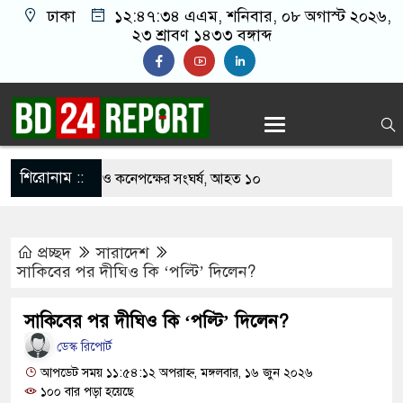
ঢাকা
১২:৪৭:৩৫ এএম
, শনিবার, ০৮ অগাস্ট ২০২৬,
২৩ শ্রাবণ ১৪৩৩ বঙ্গাব্দ
শিরোনাম ::
খাবার নিয়ে বর ও কনেপক্ষের সংঘর্ষ, আহত ১০
ারির টিকিটে ৩০ লাখ টাকা পাচ্ছেন কৃষক হানিফ
প্রচ্ছদ
সারাদেশ
 শঙ্কায় দেশজুড়ে পুলিশের সতর্কতা জারি
সাকিবের পর দীঘিও কি ‘পল্টি’ দিলেন?
স্তোরাঁয় আ.লীগের গোপন বৈঠক থেকে গ্রেপ্তার ৬
সাকিবের পর দীঘিও কি ‘পল্টি’ দিলেন?
েকে যুবদল সভাপতি আটক, ভিডিও ভাইরাল
ডেস্ক রিপোর্ট
 ফিরলে দায়ী থাকবে জামায়াত-এনসিপি: রাশেদ খাঁন
আপডেট সময় ১১:৫৪:১২ অপরাহ্ন, মঙ্গলবার, ১৬ জুন ২০২৬
১০০ বার পড়া হয়েছে