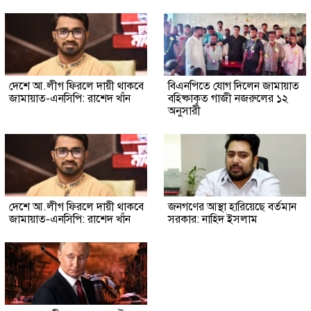
দেশে আ.লীগ ফিরলে দায়ী থাকবে
বিএনপিতে যোগ দিলেন জামায়াত
জামায়াত-এনসিপি: রাশেদ খাঁন
বহিষ্কাকৃত গাজী নজরুলের ১২
অনুসারী
দেশে আ.লীগ ফিরলে দায়ী থাকবে
জনগণের আস্থা হারিয়েছে বর্তমান
জামায়াত-এনসিপি: রাশেদ খাঁন
সরকার: নাহিদ ইসলাম