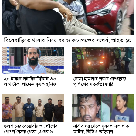
বিয়েবাড়িতে খাবার নিয়ে বর ও কনেপক্ষের সংঘর্ষ, আহত ১০
২০ টাকার লটারির টিকিটে ৩০
বোমা হামলার শঙ্কায় দেশজুড়ে
লাখ টাকা পাচ্ছেন কৃষক হানিফ
পুলিশের সতর্কতা জারি
গুলশানের রেস্তোরাঁয় আ.লীগের
নারীর ঘর থেকে যুবদল সভাপতি
গোপন বৈঠক থেকে গ্রেপ্তার ৬
আটক, ভিডিও ভাইরাল