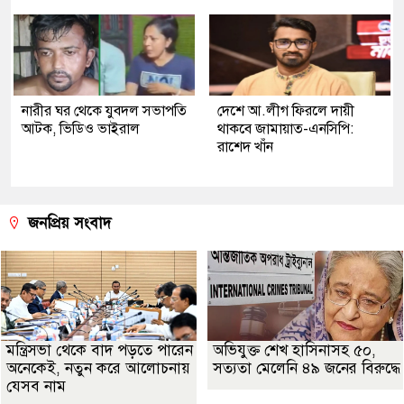
নারীর ঘর থেকে যুবদল সভাপতি
দেশে আ.লীগ ফিরলে দায়ী
আটক, ভিডিও ভাইরাল
থাকবে জামায়াত-এনসিপি:
রাশেদ খাঁন
জনপ্রিয় সংবাদ
মন্ত্রিসভা থেকে বাদ পড়তে পারেন
অভিযুক্ত শেখ হাসিনাসহ ৫০,
অনেকেই, নতুন করে আলোচনায়
সত্যতা মেলেনি ৪৯ জনের বিরুদ্ধে
যেসব নাম