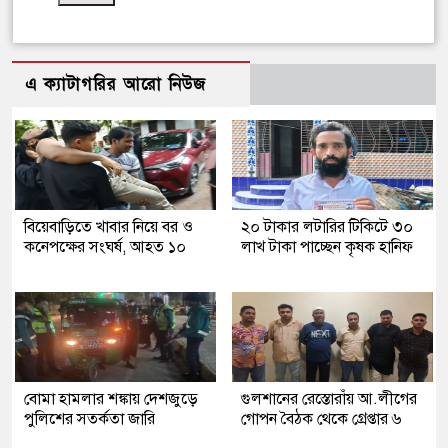
এ ক্যাটাগরির আরো নিউজ
বিয়েবাড়িতে খাবার নিয়ে বর ও
২০ টাকার লটারির টিকিটে ৩০
কনেপক্ষের সংঘর্ষ, আহত ১০
লাখ টাকা পাচ্ছেন কৃষক হানিফ
বোমা হামলার শঙ্কায় দেশজুড়ে
গুলশানের রেস্তোরাঁয় আ.লীগের
পুলিশের সতর্কতা জারি
গোপন বৈঠক থেকে গ্রেপ্তার ৬