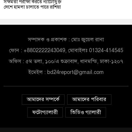
সক্ষমতা পরীক্ষা করতে ন্যাটোভুক্ত
দেশে হামলা চালাতে পারে রাশিয়া
সম্পাদক ও প্রকাশক : মোঃ জুয়েল রানা
ফোন : +8802222243049, মোবাইলঃ 01324-414545
অফিস : ৫ম তলা, ১০০/এ শুক্রাবাদ, ধানমন্ডি, ঢাকা-১২০৭
ইমেইল :
bd24report@gmail.com
আমাদের সম্পর্কে
আমাদের পরিবার
ফটোগ্যালারী
ভিডিও গ্যালারী