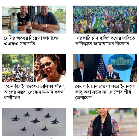
মেসির অবসর নিয়ে যা জানালেন
‘সরকারি চাঁদাবাজি’ বন্ধের দাবিতে
এএফএ সভাপতি
পাকিস্তানে জামায়াতের বিক্ষোভ
‘জেন-জি’ই ‘দেশের চালিকা শক্তি’,
কেবল বিমান হামলা করে ইরানকে
আগের মন্তব্য থেকে ইউ-টার্ন কঙ্গনা
কাবু করা সম্ভব নয়: ট্রাম্পের শীর্ষ
রনৌতের
জেনারেল