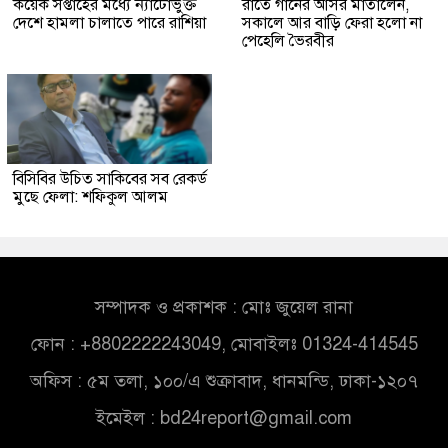
কয়েক সপ্তাহের মধ্যে ন্যাটোভুক্ত
রাতে গানের আসর মাতালেন,
দেশে হামলা চালাতে পারে রাশিয়া
সকালে আর বাড়ি ফেরা হলো না
পেহেলি ভৈরবীর
বিসিবির উচিত সাকিবের সব রেকর্ড
মুছে ফেলা: শফিকুল আলম
সম্পাদক ও প্রকাশক : মোঃ জুয়েল রানা
ফোন : +8802222243049, মোবাইলঃ 01324-414545
অফিস : ৫ম তলা, ১০০/এ শুক্রাবাদ, ধানমন্ডি, ঢাকা-১২০৭
ইমেইল :
bd24report@gmail.com