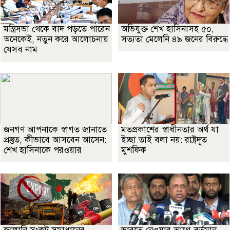
মন্ত্রিসভা থেকে বাদ পড়তে পারেন
অভিযুক্ত শেখ হাসিনাসহ ৫০,
অনেকেই, নতুন করে আলোচনায়
সত্যতা মেলেনি ৪৯ জনের বিরুদ্ধে
যেসব নাম
জনগণ আপনাকে স্বাগত জানাতে
মতপ্রকাশের স্বাধীনতার অর্থ যা
প্রস্তুত, কীভাবে আসবেন আসেন:
ইচ্ছা তাই বলা নয়: রাষ্ট্রদূত
শেখ হাসিনাকে পরওয়ার
মুশফিক