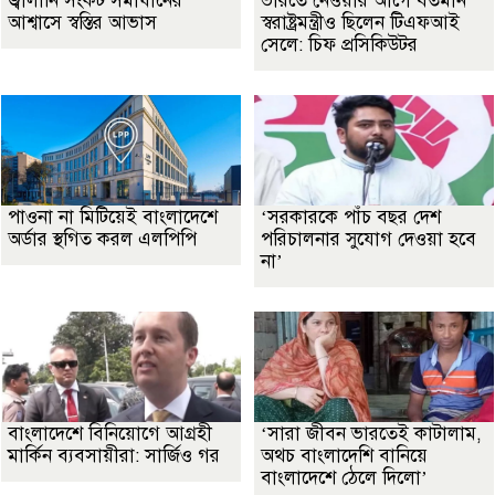
জ্বালানি সংকট সমাধানের
ভারতে নেওয়ার আগে বর্তমান
আশ্বাসে স্বস্তির আভাস
স্বরাষ্ট্রমন্ত্রীও ছিলেন টিএফআই
সেলে: চিফ প্রসিকিউটর
পাওনা না মিটিয়েই বাংলাদেশে
‘সরকারকে পাঁচ বছর দেশ
অর্ডার স্থগিত করল এলপিপি
পরিচালনার সুযোগ দেওয়া হবে
না’
বাংলাদেশে বিনিয়োগে আগ্রহী
‘সারা জীবন ভারতেই কাটালাম,
মার্কিন ব্যবসায়ীরা: সার্জিও গর
অথচ বাংলাদেশি বানিয়ে
বাংলাদেশে ঠেলে দিলো’