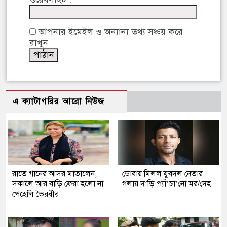
আপনার ইমেইল ও অন্যান্য তথ্য সঞ্চয় করে
রাখুন
এ ক্যাটাগরির আরো নিউজ
রাতে গানের আসর মাতালেন,
ডোবায় মিলল যুবদল নেতার
সকালে আর বাড়ি ফেরা হলো না
গলায় দ’ড়ি প্যাঁ’চা’নো মর/দেহ
পেহেলি ভৈরবীর