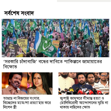
সর্বশেষ সংবাদ
‘সরকারি চাঁদাবাজি’ বন্ধের দাবিতে পাকিস্তানে জামায়াতের
বিক্ষোভ
ভাঙছে না বিজয়ের সংসার,
জুলাই জাদুঘরে সীমান্ত হত্যা ও
বিচ্ছেদের মা/ম/লা প্রত্যা’হার করে
মোদিবিরোধী আন্দোলনের স্মৃতি না
নিলেন স্ত্রী
থাকায় নাহিদের ক্ষোভ