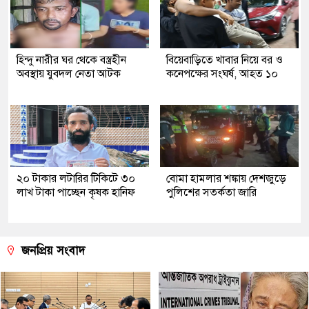
হিন্দু নারীর ঘর থেকে বস্ত্রহীন
বিয়েবাড়িতে খাবার নিয়ে বর ও
অবস্থায় যুবদল নেতা আটক
কনেপক্ষের সংঘর্ষ, আহত ১০
২০ টাকার লটারির টিকিটে ৩০
বোমা হামলার শঙ্কায় দেশজুড়ে
লাখ টাকা পাচ্ছেন কৃষক হানিফ
পুলিশের সতর্কতা জারি
জনপ্রিয় সংবাদ