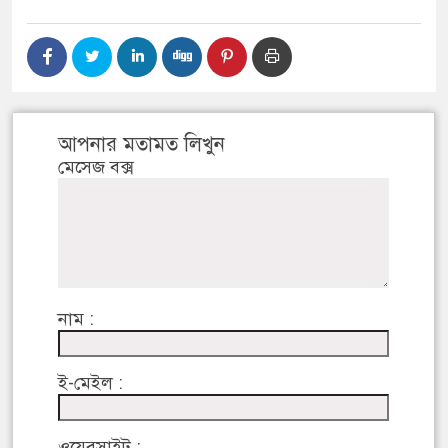
আপনার মতামত লিখুন
মেসেজ বক্স
নাম :
ই-মেইল :
ওয়েবসাইট :