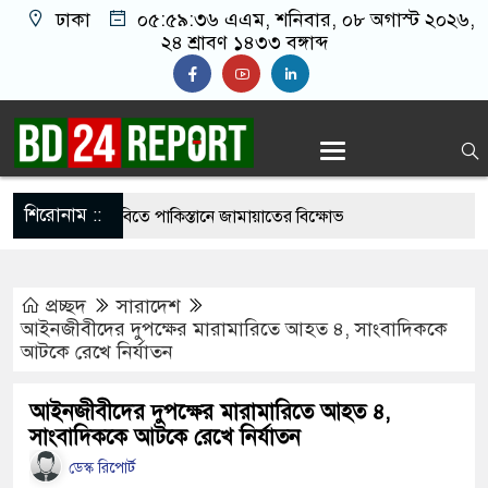
ঢাকা
০৫:৫৯:৩৬ এএম
, শনিবার, ০৮ অগাস্ট ২০২৬,
২৪ শ্রাবণ ১৪৩৩ বঙ্গাব্দ
শিরোনাম ::
বাজি’ বন্ধের দাবিতে পাকিস্তানে জামায়াতের বিক্ষোভ
়ের সংসার, বিচ্ছেদের মা/ম/লা প্রত্যা’হার করে নিলেন
প্রচ্ছদ
সারাদেশ
আইনজীবীদের দুপক্ষের মারামারিতে আহত ৪, সাংবাদিককে
আটকে রেখে নির্যাতন
 সীমান্ত হত্যা ও মোদিবিরোধী আন্দোলনের স্মৃতি না
্ষোভ
আইনজীবীদের দুপক্ষের মারামারিতে আহত ৪,
সাংবাদিককে আটকে রেখে নির্যাতন
নিয়ে যা জানালেন এএফএ সভাপতি
ডেস্ক রিপোর্ট