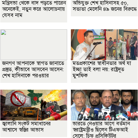
মন্ত্রিসভা থেকে বাদ পড়তে পারেন
অভিযুক্ত শেখ হাসিনাসহ ৫০,
অনেকেই, নতুন করে আলোচনায়
সত্যতা মেলেনি ৪৯ জনের বিরুদ্ধে
যেসব নাম
জনগণ আপনাকে স্বাগত জানাতে
মতপ্রকাশের স্বাধীনতার অর্থ যা
প্রস্তুত, কীভাবে আসবেন আসেন:
ইচ্ছা তাই বলা নয়: রাষ্ট্রদূত
শেখ হাসিনাকে পরওয়ার
মুশফিক
জ্বালানি সংকট সমাধানের
ভারতে নেওয়ার আগে বর্তমান
আশ্বাসে স্বস্তির আভাস
স্বরাষ্ট্রমন্ত্রীও ছিলেন টিএফআই
সেলে: চিফ প্রসিকিউটর