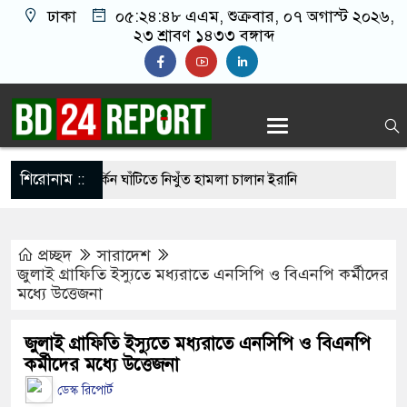
ঢাকা
০৫:২৪:৪৯ এএম
, শুক্রবার, ০৭ অগাস্ট ২০২৬,
২৩ শ্রাবণ ১৪৩৩ বঙ্গাব্দ
শিরোনাম ::
হার ছাড়াই মার্কিন ঘাঁটিতে নিখুঁত হামলা চালান ইরানি
প্রচ্ছদ
সারাদেশ
্রস্ত ১০০ পরিবারকে নতুন ঘর দেবেন প্রধানমন্ত্রী
জুলাই গ্রাফিতি ইস্যুতে মধ্যরাতে এনসিপি ও বিএনপি কর্মীদের
মধ্যে উত্তেজনা
্তিকর ছবি তুলে লন্ডনে বয়ফ্রেন্ডের কাছে পাঠাতেন
্যালয়ের ছাত্রী
জুলাই গ্রাফিতি ইস্যুতে মধ্যরাতে এনসিপি ও বিএনপি
কর্মীদের মধ্যে উত্তেজনা
 চেয়ে ‘হাজারগুণ ভালো’ দেশ চালাচ্ছেন তারেক রহমান:
ডেস্ক রিপোর্ট