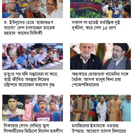
ড. ইউনূসের চেয়ে ‘হাজারগুণ
সকাল না হতেই মর্মান্তিক দুই
ভালো’ দেশ চালাচ্ছেন তারেক
দুর্ঘটনা, ঝরে গেল ১৫ প্রাণ
রহমান: কাদের সিদ্দিকী
মৃত্যুর পর যদি সন্তানেরা না করে,
অন্ধকারে মোজতবা খামেনির সঙ্গে
তাই জীবিত অবস্থায় নিজের
বৈঠক, আসল মানুষ কিনা প্রশ্ন
চল্লিশার আয়োজন করলেন বৃদ্ধ
পেজেশকিয়ানের
সিঙ্গারার লোভ দেখিয়ে স্কুল
মসজিদের ইমামকে ওমরাহ
শিক্ষার্থীদের মিছিলে নিলেন যুবলীগ
উপহার, আবেগে ভাসল বিদায়ের