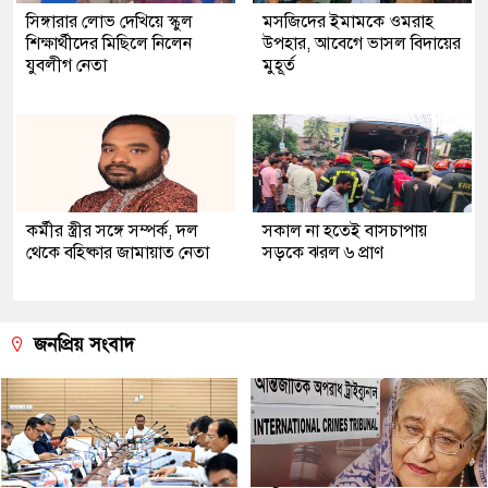
সিঙ্গারার লোভ দেখিয়ে স্কুল
মসজিদের ইমামকে ওমরাহ
শিক্ষার্থীদের মিছিলে নিলেন
উপহার, আবেগে ভাসল বিদায়ের
যুবলীগ নেতা
মুহূর্ত
কর্মীর স্ত্রীর সঙ্গে সম্পর্ক, দল
সকাল না হতেই বাসচাপায়
থেকে বহিষ্কার জামায়াত নেতা
সড়কে ঝরল ৬ প্রাণ
জনপ্রিয় সংবাদ