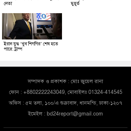
নেতা
মুহূর্ত
ইরান যুদ্ধ ‘খুব শিগগির’ শেষ হতে
পারে: ট্রাম্প
সম্পাদক ও প্রকাশক : মোঃ জুয়েল রানা
ফোন : +8802222243049, মোবাইলঃ 01324-414545
অফিস : ৫ম তলা, ১০০/এ শুক্রাবাদ, ধানমন্ডি, ঢাকা-১২০৭
ইমেইল :
bd24report@gmail.com