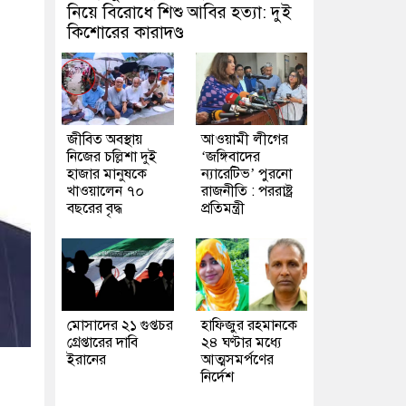
নিয়ে বিরোধে শিশু আবির হত্যা: দুই
কিশোরের কারাদণ্ড
জীবিত অবস্থায়
আওয়ামী লীগের
নিজের চল্লিশা দুই
‘জঙ্গিবাদের
হাজার মানুষকে
ন্যারেটিভ’ পুরনো
খাওয়ালেন ৭০
রাজনীতি : পররাষ্ট্র
বছরের বৃদ্ধ
প্রতিমন্ত্রী
মোসাদের ২১ গুপ্তচর
হাফিজুর রহমানকে
গ্রেপ্তারের দাবি
২৪ ঘণ্টার মধ্যে
ইরানের
আত্মসমর্পণের
নির্দেশ