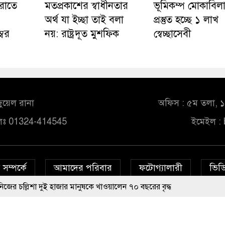
রাতে
মতপ্রকাশের স্বাধীনতার
ভূমিকম্প মোকাবিল
অর্থ যা ইচ্ছা তাই বলা
প্রস্তুত হচ্ছে ১ লাখ
্বর
নয়: রাষ্ট্রদূত মুশফিক
স্বেচ্ছাসেবী
ুয়েল রানা
অফিস : ৫ম তলা, ১০
লঃ 01324-414545
ইমেইল :
সম্পর্কে
আমাদের পরিবার
ফটোগ্যালারী
ভিডি
ই হাজার মানুষকে খাওয়ালেন ৭০ বছরের বৃদ্ধ
© All rights reserved © bd24report.com
Privacy Policy
হাফিজুর রহমানকে ২৪ ঘণ্টার মধ্যে আত্মসমর্পণের নির্দেশ