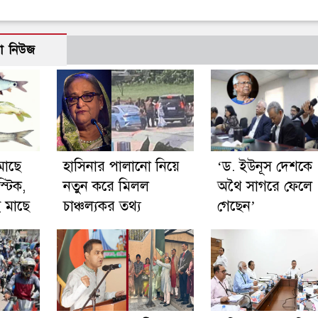
ো নিউজ
মাছে
হাসিনার পালানো নিয়ে
‘ড. ইউনূস দেশকে
্টিক,
নতুন করে মিলল
অথৈ সাগরে ফেলে
 মাছে
চাঞ্চল্যকর তথ্য
গেছেন’