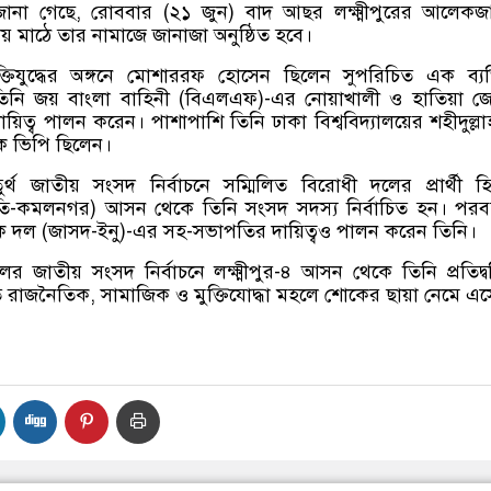
 জানা গেছে, রোববার (২১ জুন) বাদ আছর লক্ষ্মীপুরের আলেকজা
লয় মাঠে তার নামাজে জানাজা অনুষ্ঠিত হবে।
তিযুদ্ধের অঙ্গনে মোশাররফ হোসেন ছিলেন সুপরিচিত এক ব্যক্ত
ময় তিনি জয় বাংলা বাহিনী (বিএলএফ)-এর নোয়াখালী ও হাতিয়া 
ায়িত্ব পালন করেন। পাশাপাশি তিনি ঢাকা বিশ্ববিদ্যালয়ের শহীদুল্ল
েক ভিপি ছিলেন।
্থ জাতীয় সংসদ নির্বাচনে সম্মিলিত বিরোধী দলের প্রার্থী হ
মগতি-কমলনগর) আসন থেকে তিনি সংসদ সদস্য নির্বাচিত হন। পরবর
রিক দল (জাসদ-ইনু)-এর সহ-সভাপতির দায়িত্বও পালন করেন তিনি।
জাতীয় সংসদ নির্বাচনে লক্ষ্মীপুর-৪ আসন থেকে তিনি প্রতিদ্বন্দ
তে রাজনৈতিক, সামাজিক ও মুক্তিযোদ্ধা মহলে শোকের ছায়া নেমে এ