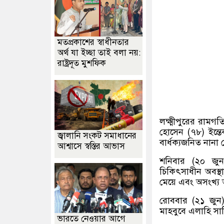
মতপ্রকাশের স্বাধীনতার
অর্থ যা ইচ্ছা তাই বলা নয়:
রাষ্ট্রদূত মুশফিক
লক্ষ্মীপুরের রাম
হোসেন (৭৮) ইন্তেক
জ্বালানি সংকট সমাধানের
বার্ধক্যজনিত নানা
আশ্বাসে স্বস্তির আভাস
শনিবার (২০ জু
চিকিৎসাধীন অবস্থায়
মেয়ে এবং অসংখ্য আ
রোববার (২১ জুন)
মাহবুবে এলাহি সা
ভারতে নেওয়ার আগে