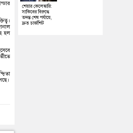
ন্ডার
শেয়ার কেলেঙ্কারি:
সাকিবের বিরুদ্ধে
তদন্ত শেষ পর্যায়ে,
িত্ব।
দ্রুত চার্জশিট
জোনাল
াহ হল
িসেবে
্তীতে
্বিতা
সেছে।