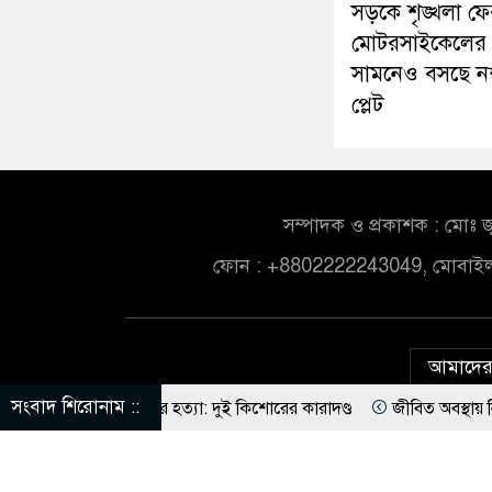
সড়কে শৃঙ্খলা ফে
মোটরসাইকেলের
সামনেও বসছে নম
প্লেট
সম্পাদক ও প্রকাশক : মোঃ জ
ফোন : +8802222243049, মোবাই
আমাদের 
সংবাদ শিরোনাম ::
শু আবির হত্যা: দুই কিশোরের কারাদণ্ড
জীবিত অবস্থায় নিজের চল্লিশা দু
ি : পররাষ্ট্র প্রতিমন্ত্রী
মোসাদের ২১ গুপ্তচর গ্রেপ্তারের দাবি ইরানের