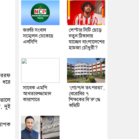
জরুরি সংবাদ
লেস্টার সিটি ছেড়ে
সম্মেলন ডেকেছে
নতুন ঠিকানায়
এনসিপি
যাচ্ছেন বাংলাদেশের
হামজা চৌধুরী?
শাররফ
ন ধরে
সাবেক এমপি
‘গো/প/ন তৎপরতা’,
আখতারুজ্জামান
বেরোবির ৭
কারাগারে
শিক্ষকের বি’রু’দ্ধে
তালে
কমিটি
, দুই
্যাপক