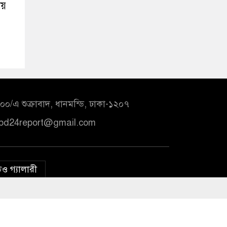
ায়
০/এ শুক্রাবাদ, ধানমন্ডি, ঢাকা-১২০৭
bd24report@gmail.com
ও গ্যালারী