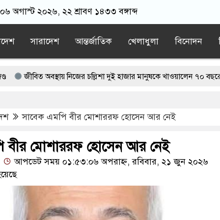
 ০৬ অগাস্ট ২০২৬, ২২ শ্রাবণ ১৪৩৩ বঙ্গাব্দ
াদেশ
সারাদেশ
আন্তর্জাতিক
খেলাধুলা
বিনোদন
 অবস্থায় নিজের চল্লিশা দুই হাজার মানুষকে খাওয়ালেন ৭০ বছরের বৃদ্ধ
 গ্রেপ্তারের দাবি ইরানের
হাফিজুর রহমানকে ২৪ ঘণ্টার মধ্যে আত্মসমর্পণে
দেশ
সাবেক এমপি বীর মোশাররফ হোসেন আর নেই
ের হামজা চৌধুরী?
সাবেক এমপি আখতারুজ্জামান কারাগারে
ন্ত শেষ পর্যায়ে, দ্রুত চার্জশিট
ি বীর মোশাররফ হোসেন আর নেই
আপডেট সময় ০১:৫৩:০৬ অপরাহ্ন, রবিবার, ২১ জুন ২০২৬
য়েছে