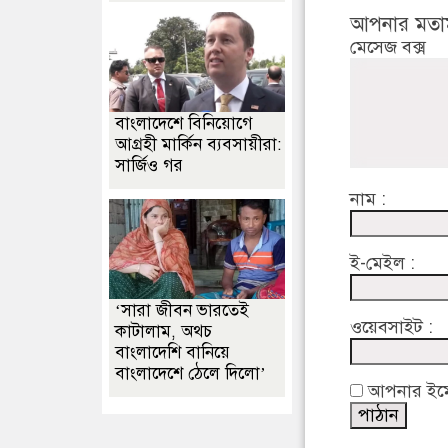
আপনার মতা
মেসেজ বক্স
বাংলাদেশে বিনিয়োগে
আগ্রহী মার্কিন ব্যবসায়ীরা:
সার্জিও গর
নাম :
ই-মেইল :
‘সারা জীবন ভারতেই
ওয়েবসাইট :
কাটালাম, অথচ
বাংলাদেশি বানিয়ে
বাংলাদেশে ঠেলে দিলো’
আপনার ইমেইল