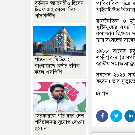
বর্তমান স্বরাষ্ট্রমন্ত্রীও ছিলেন
পারিবারিক সূত্রে
টিএফআই সেলে: চিফ
পাইলট উচ্চ বিদ্যা
প্রসিকিউটর
রাজনৈতিক ও মুক্
মুক্তিযুদ্ধের স
কমান্ডার হিসেবে দ
ছাত্র সংসদের সাব
১৯৮৮ সালের চতুর
লক্ষ্মীপুর-৪ (রা
পাওনা না মিটিয়েই
জাতীয় সমাজতান্ত্
বাংলাদেশে অর্ডার স্থগিত
করল এলপিপি
সবশেষ ২০২৪ সালের 
করেন। তার মৃত্যু
ট্যাগস
‘সরকারকে পাঁচ বছর দেশ
পরিচালনার সুযোগ দেওয়া
হবে না’