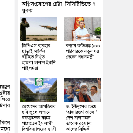
অগ্নিসংযোগের চেষ্টা, সিসিটিভিতে ৭
যুবক
জিপিএস ব্যবহার
বন্যায় ক্ষতিগ্রস্ত ১০০
ছাড়াই মার্কিন
পরিবারকে নতুন ঘর
ঘাঁটিতে নিখুঁত
দেবেন প্রধানমন্ত্রী
হামলা চালান ইরানি
পাইলটরা
্ত্রণ
 ৫টার
লিয়ে
ঘটনার
মেয়েদের আপত্তিকর
ড. ইউনূসের চেয়ে
ছবি তুলে লন্ডনে
‘হাজারগুণ ভালো’
বয়ফ্রেন্ডের কাছে
দেশ চালাচ্ছেন
 কিনে
পাঠাতেন ইসলামী
তারেক রহমান:
মধ্যে
বিশ্ববিদ্যালয়ের ছাত্রী
কাদের সিদ্দিকী