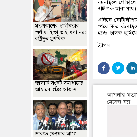
ঘটনাস্থলে পৌঁছালে 
৪টি গরু মারা যায়
এদিকে কোটালীপাড়া
মতপ্রকাশের স্বাধীনতার
পেয়ে দ্রুত ঘটনাস
অর্থ যা ইচ্ছা তাই বলা নয়:
হচ্ছে
,
চালক ঘুমিয়ে প
রাষ্ট্রদূত মুশফিক
ট্যাগস
জ্বালানি সংকট সমাধানের
আশ্বাসে স্বস্তির আভাস
আপনার মতা
মেসেজ বক্স
ভারতে নেওয়ার আগে