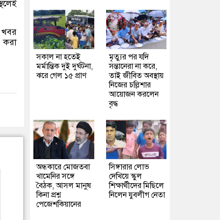
্থলেই
,
খবর
া করা
সকাল না হতেই
মৃত্যুর পর যদি
মর্মান্তিক দুই দুর্ঘটনা,
সন্তানেরা না করে,
ঝরে গেল ১৫ প্রাণ
তাই জীবিত অবস্থায়
নিজের চল্লিশার
আয়োজন করলেন
বৃদ্ধ
অন্ধকারে মোজতবা
সিঙ্গারার লোভ
খামেনির সঙ্গে
দেখিয়ে স্কুল
বৈঠক, আসল মানুষ
শিক্ষার্থীদের মিছিলে
কিনা প্রশ্ন
নিলেন যুবলীগ নেতা
পেজেশকিয়ানের