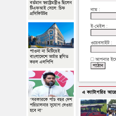
বর্তমান স্বরাষ্ট্রমন্ত্রীও ছিলেন
টিএফআই সেলে: চিফ
নাম :
প্রসিকিউটর
ই-মেইল :
ওয়েবসাইট :
পাওনা না মিটিয়েই
বাংলাদেশে অর্ডার স্থগিত
আপনার ইমেইল
করল এলপিপি
এ ক্যাটাগরির আর
‘সরকারকে পাঁচ বছর দেশ
পরিচালনার সুযোগ দেওয়া
হবে না’