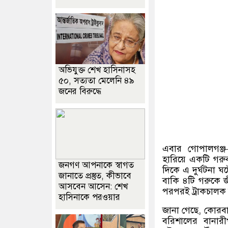
অভিযুক্ত শেখ হাসিনাসহ
৫০, সত্যতা মেলেনি ৪৯
জনের বিরুদ্ধে
এবার গোপালগঞ্জ
হারিয়ে একটি গরুব
জনগণ আপনাকে স্বাগত
দিকে এ দুর্ঘটনা ঘট
জানাতে প্রস্তুত, কীভাবে
বাকি ৪টি গরুকে জী
আসবেন আসেন: শেখ
পরপরই ট্রাকচালক
হাসিনাকে পরওয়ার
জানা গেছে
,
কোরবান
বরিশালের বানারীপ