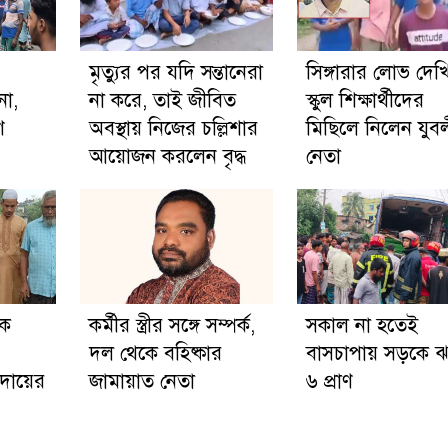
মৃত্যুর পর যদি সন্তানেরা
সিঙ্গারার লোভ দেখ
না,
না করে, তাই জীবিত
স্কুল শিক্ষার্থীদের
ণ
অবস্থায় নিজের চল্লিশার
মিছিলে নিলেন যুব
আয়োজন করলেন বৃদ্ধ
নেতা
কে
কর্মীর স্ত্রীর সঙ্গে সম্পর্ক,
সকাল না হতেই
দল থেকে বহিষ্কার
বাসচাপায় সড়কে 
দায়ের
জামায়াত নেতা
৬ প্রাণ