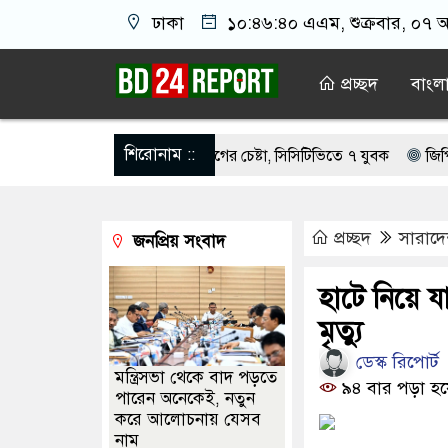
ঢাকা
১০:৪৬:৪০ এএম
, শুক্রবার, ০৭ 
প্রচ্ছদ
বাংল
শিরোনাম ::
ওফেলের বাসভবনে অগ্নিসংযোগের চেষ্টা, সিসিটিভিতে ৭ যুবক
জিপিএস ব্যবহা
রস্ত ১০০ পরিবারকে নতুন ঘর দেবেন প্রধানমন্ত্রী
মেয়েদের আপত্তিকর ছবি তুলে 
প্রচ্ছদ
সারাদ
জনপ্রিয় সংবাদ
েয়ে ‘হাজারগুণ ভালো’ দেশ চালাচ্ছেন তারেক রহমান: কাদের সিদ্দিকী
সক
ি সন্তানেরা না করে, তাই জীবিত অবস্থায় নিজের চল্লিশার আয়োজন করলেন বৃদ্ধ
হাটে নিয়ে য
মৃত্যু
 দেখিয়ে স্কুল শিক্ষার্থীদের মিছিলে নিলেন যুবলীগ নেতা
মসজিদের ইমামকে
ডেস্ক রিপোর্ট
মন্ত্রিসভা থেকে বাদ পড়তে
৯৪ বার পড়া হয়
পারেন অনেকেই, নতুন
করে আলোচনায় যেসব
নাম