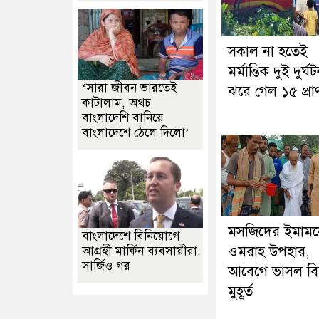
সকাল না হতেই
মর্মান্তিক দুই দুর্ঘট
‘সারা জীবন ভারতেই
ঝরে গেল ১৫ প্রা
কাটালাম, অথচ
বাংলাদেশি বানিয়ে
বাংলাদেশে ঠেলে দিলো’
মসজিদের ইমাম
বাংলাদেশে বিনিয়োগে
ওমরাহ উপহার,
আগ্রহী মার্কিন ব্যবসায়ীরা:
সার্জিও গর
আবেগে ভাসল বি
মুহূর্ত