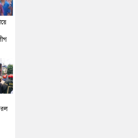
িয়ে
লীগ
ঝরল