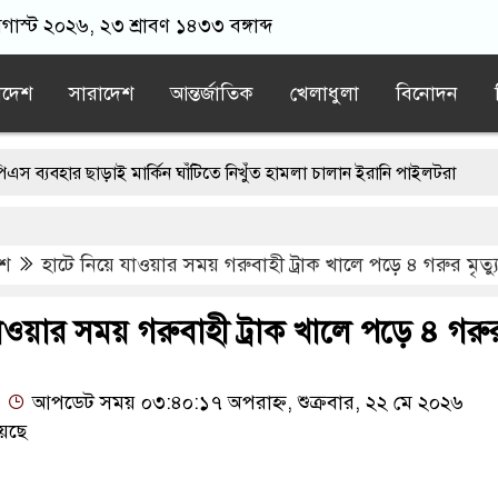
অগাস্ট ২০২৬, ২৩ শ্রাবণ ১৪৩৩ বঙ্গাব্দ
াদেশ
সারাদেশ
আন্তর্জাতিক
খেলাধুলা
বিনোদন
র ছাড়াই মার্কিন ঘাঁটিতে নিখুঁত হামলা চালান ইরানি পাইলটরা
লন্ডনে বয়ফ্রেন্ডের কাছে পাঠাতেন ইসলামী বিশ্ববিদ্যালয়ের ছাত্রী
েশ
হাটে নিয়ে যাওয়ার সময় গরুবাহী ট্রাক খালে পড়ে ৪ গরুর মৃত্য
াল না হতেই মর্মান্তিক দুই দুর্ঘটনা, ঝরে গেল ১৫ প্রাণ
অন্ধকারে মোজতবা খামেনির সঙ্গে বৈঠক, আসল মানুষ কিনা প্রশ্ন পেজেশকি
াওয়ার সময় গরুবাহী ট্রাক খালে পড়ে ৪ গরু
 ওমরাহ উপহার, আবেগে ভাসল বিদায়ের মুহূর্ত
আপডেট সময় ০৩:৪০:১৭ অপরাহ্ন, শুক্রবার, ২২ মে ২০২৬
েছে