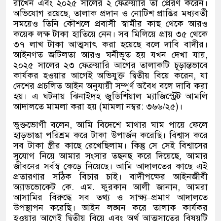
রাখেন এবং ২০২৫ সালের ২ ফেব্রুয়ারি তা প্রেরণ করেন।
অভিযোগ রয়েছে
,
তালাক প্রদান ও নোটিশ প্রাপ্তির মধ্যবর্তী
সময়েও তিনি কৌশলে প্রবাসী স্বামীর কাছ থেকে আরও
কয়েক লক্ষ টাকা হাতিয়ে নেন। সব মিলিয়ে প্রায় ৩৫ থেকে
৩৭ লাখ টাকা আত্মসাৎ করা হয়েছে বলে দাবি বাদীর।
আইনগত জটিলতা আরও ঘনীভূত হয় যখন দেখা যায়
,
২০২৫ সালের ২৩ ফেব্রুয়ারি আগের তালাকটি চূড়ান্তভাবে
কার্যকর হওয়ার আগেই অভিযুক্ত দ্বিতীয় বিয়ে করেন
,
যা
দেশের প্রচলিত আইন অনুযায়ী সম্পূর্ণ অবৈধ বলে দাবি করা
হয়। এ ঘটনায় ঝিনাইদহ জুডিশিয়াল ম্যাজিস্ট্রেট আমলি
আদালতে মামলা করা হয়
(
মামলা নম্বর
:
৩৬৬
/
২৫
)
।
ভুক্তভোগী বলেন
,
আমি বিদেশে মাথার ঘাম পায়ে ফেলে
হাড়ভাঙা পরিশ্রম করে টাকা উপার্জন করেছি। বিশ্বাস করে
সব টাকা স্ত্রীর কাছে রেখেছিলাম। কিন্তু সে সেই বিশ্বাসের
সুযোগ নিয়ে আমার সংসার তছনছ করে দিয়েছে
,
আমার
জীবনের সর্বস্ব কেড়ে নিয়েছে। আমি আদালতের কাছে এই
প্রতারণার সঠিক বিচার চাই। বাদীপক্ষের আইনজীবী
অ্যাডভোকেট কে
.
এম
.
ফুরকান আলী জানান
,
আমরা
আসামির বিরুদ্ধে সব তথ্য ও সাক্ষ্য
–
প্রমাণ আদালতে
উপস্থাপন করেছি। আইন লঙ্ঘন করে তালাক কার্যকর
হওয়ার আগেই দ্বিতীয় বিয়ে এবং অর্থ আত্মসাতের বিষয়টি