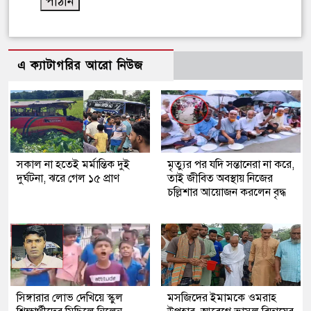
এ ক্যাটাগরির আরো নিউজ
সকাল না হতেই মর্মান্তিক দুই
মৃত্যুর পর যদি সন্তানেরা না করে,
দুর্ঘটনা, ঝরে গেল ১৫ প্রাণ
তাই জীবিত অবস্থায় নিজের
চল্লিশার আয়োজন করলেন বৃদ্ধ
সিঙ্গারার লোভ দেখিয়ে স্কুল
মসজিদের ইমামকে ওমরাহ