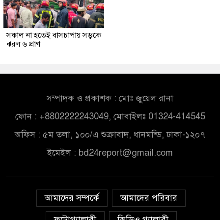
সকাল না হতেই বাসচাপায় সড়কে
ঝরল ৬ প্রাণ
সম্পাদক ও প্রকাশক : মোঃ জুয়েল রানা
ফোন : +8802222243049, মোবাইলঃ 01324-414545
অফিস : ৫ম তলা, ১০০/এ শুক্রাবাদ, ধানমন্ডি, ঢাকা-১২০৭
ইমেইল :
bd24report@gmail.com
আমাদের সম্পর্কে
আমাদের পরিবার
ফটোগ্যালারী
ভিডিও গ্যালারী