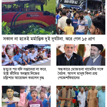
সকাল না হতেই মর্মান্তিক দুই দুর্ঘটনা, ঝরে গেল ১৫ প্রাণ
মৃত্যুর পর যদি সন্তানেরা না করে,
অন্ধকারে মোজতবা খামেনির সঙ্গে
তাই জীবিত অবস্থায় নিজের
বৈঠক, আসল মানুষ কিনা প্রশ্ন
চল্লিশার আয়োজন করলেন বৃদ্ধ
পেজেশকিয়ানের