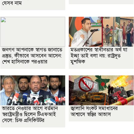
যেসব নাম
জনগণ আপনাকে স্বাগত জানাতে
মতপ্রকাশের স্বাধীনতার অর্থ যা
প্রস্তুত, কীভাবে আসবেন আসেন:
ইচ্ছা তাই বলা নয়: রাষ্ট্রদূত
শেখ হাসিনাকে পরওয়ার
মুশফিক
ভারতে নেওয়ার আগে বর্তমান
জ্বালানি সংকট সমাধানের
স্বরাষ্ট্রমন্ত্রীও ছিলেন টিএফআই
আশ্বাসে স্বস্তির আভাস
সেলে: চিফ প্রসিকিউটর