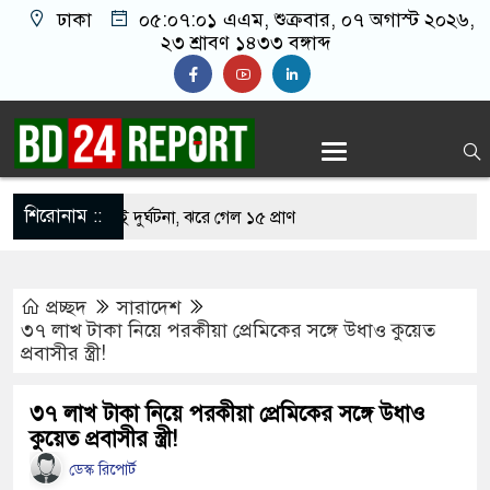
ঢাকা
০৫:০৭:০২ এএম
, শুক্রবার, ০৭ অগাস্ট ২০২৬,
২৩ শ্রাবণ ১৪৩৩ বঙ্গাব্দ
শিরোনাম ::
 মর্মান্তিক দুই দুর্ঘটনা, ঝরে গেল ১৫ প্রাণ
দি সন্তানেরা না করে, তাই জীবিত অবস্থায় নিজের চল্লিশার
প্রচ্ছদ
সারাদেশ
বৃদ্ধ
৩৭ লাখ টাকা নিয়ে পরকীয়া প্রেমিকের সঙ্গে উধাও কুয়েত
প্রবাসীর স্ত্রী!
জতবা খামেনির সঙ্গে বৈঠক, আসল মানুষ কিনা প্রশ্ন
৩৭ লাখ টাকা নিয়ে পরকীয়া প্রেমিকের সঙ্গে উধাও
কুয়েত প্রবাসীর স্ত্রী!
ভ দেখিয়ে স্কুল শিক্ষার্থীদের মিছিলে নিলেন যুবলীগ নেতা
ডেস্ক রিপোর্ট