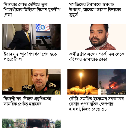
সিঙ্গারার লোভ দেখিয়ে স্কুল
মসজিদের ইমামকে ওমরাহ
শিক্ষার্থীদের মিছিলে নিলেন যুবলীগ
উপহার, আবেগে ভাসল বিদায়ের
নেতা
মুহূর্ত
ইরান যুদ্ধ ‘খুব শিগগির’ শেষ হতে
কর্মীর স্ত্রীর সঙ্গে সম্পর্ক, দল থেকে
পারে: ট্রাম্প
বহিষ্কার জামায়াত নেতা
বিদেশী নয়, নিজস্ব প্রযুক্তিতেই
সৌদি-সমর্থিত ইয়েমেন সরকারের
সামরিক শ্রেষ্ঠত্ব ইরানের
সেনার ওপর হুতির ক্ষেপণাস্ত্র
হামলা, নিহত বেড়ে ৫৮