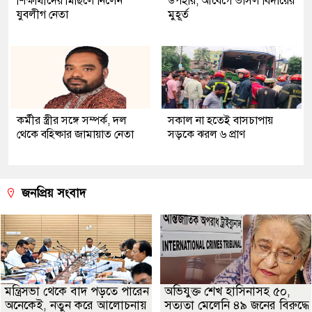
শিক্ষার্থীদের মিছিলে নিলেন
উপহার, আবেগে ভাসল বিদায়ের
যুবলীগ নেতা
মুহূর্ত
কর্মীর স্ত্রীর সঙ্গে সম্পর্ক, দল
সকাল না হতেই বাসচাপায়
থেকে বহিষ্কার জামায়াত নেতা
সড়কে ঝরল ৬ প্রাণ
জনপ্রিয় সংবাদ
মন্ত্রিসভা থেকে বাদ পড়তে পারেন
অভিযুক্ত শেখ হাসিনাসহ ৫০,
অনেকেই, নতুন করে আলোচনায়
সত্যতা মেলেনি ৪৯ জনের বিরুদ্ধে