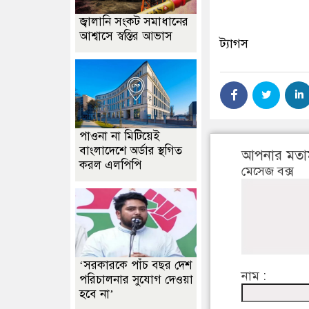
জ্বালানি সংকট সমাধানের
আশ্বাসে স্বস্তির আভাস
ট্যাগস
পাওনা না মিটিয়েই
বাংলাদেশে অর্ডার স্থগিত
আপনার মতা
করল এলপিপি
মেসেজ বক্স
‘সরকারকে পাঁচ বছর দেশ
নাম :
পরিচালনার সুযোগ দেওয়া
হবে না’