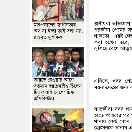
স্থানীয়রা অভিযোগ
মতপ্রকাশের স্বাধীনতার
পরকীয়া প্রেমের সম্
অর্থ যা ইচ্ছা তাই বলা নয়:
থাকতো। এরই জেরে
রাষ্ট্রদূত মুশফিক
করা হচ্ছে। তবে,
ঝুলিয়ে রেখে আত্মহত
ভারতে নেওয়ার আগে
এদিকে, খবর পেয়ে
বর্তমান স্বরাষ্ট্রমন্ত্রীও ছিলেন
ময়নাতদন্তের জন্য 
টিএফআই সেলে: চিফ
প্রসিকিউটর
সাতক্ষীরা সদর থা
হাতে পাওয়ার পর গ
থানায় কেউ কোন 
হোসেনকে থানায় এন