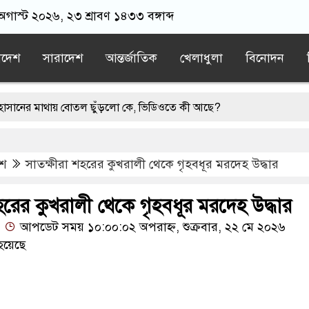
 অগাস্ট ২০২৬, ২৩ শ্রাবণ ১৪৩৩ বঙ্গাব্দ
াদেশ
সারাদেশ
আন্তর্জাতিক
খেলাধুলা
বিনোদন
মাথায় বোতল ছুঁড়লো কে, ভিডিওতে কী আছে?
ত-এনসিপির মব সৃষ্টির সুযোগ নিতে পারে আওয়ামী লীগ: রাশেদ খাঁন
েশ
সাতক্ষীরা শহরের কুখরালী থেকে গৃহবধূর মরদেহ উদ্ধার
 ভেঙে পালানো সাড়ে ৩শ আসামিকে এখনো ধরতে পারেনি পুলিশ
ন্ত্রীর পথসভা থেকে উদ্ধার অস্ত্রটি খেলনা পিস্তল
হরের কুখরালী থেকে গৃহবধূর মরদেহ উদ্ধার
আপডেট সময় ১০:০০:০২ অপরাহ্ন, শুক্রবার, ২২ মে ২০২৬
ে ড. ইউনূসকে প্রস্তাব দেয়নি বিএনপি, আলোচনায় মির্জা ফখরুলের নাম
হয়েছে