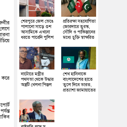
শেরপুরে জেল ভেঙে
প্রতিরক্ষা সহযোগিতা
রুনীর
পালানো সাড়ে ৩শ
জোরদারে তুরস্ক,
 লেগে
আসামিকে এখনো
সৌদি ও পাকিস্তানের
ধারনা
ধরতে পারেনি পুলিশ
মধ্যে চুক্তি স্বাক্ষরিত
ঁচিয়ে
নাটোরে মন্ত্রীর
শেখ হাসিনাকে
র করে
পথসভা থেকে উদ্ধার
বাংলাদেশের হাতে
অস্ত্রটি খেলনা পিস্তল
তুলে দিবে ভারত,
প্রত্যাশা জামায়াতের
পোর্ট
্যন্ত
াকিব
রাষ্ট্রপতি পদে ড.