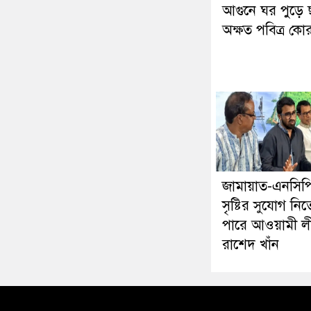
আগুনে ঘর পুড়ে 
অক্ষত পবিত্র ক
জামায়াত-এনসিপ
সৃষ্টির সুযোগ নিত
পারে আওয়ামী ল
রাশেদ খাঁন