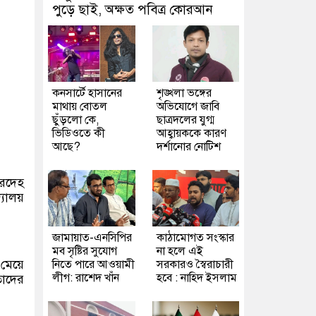
পুড়ে ছাই, অক্ষত পবিত্র কোরআন
কনসার্টে হাসানের
শৃঙ্খলা ভঙ্গের
মাথায় বোতল
অভিযোগে জাবি
ছুঁড়লো কে,
ছাত্রদলের যুগ্ম
ভিডিওতে কী
আহ্বায়ককে কারণ
আছে?
দর্শানোর নোটিশ
রদেহ
্যালয়
জামায়াত-এনসিপির
কাঠামোগত সংস্কার
মব সৃষ্টির সুযোগ
না হলে এই
 মেয়ে
নিতে পারে আওয়ামী
সরকারও স্বৈরাচারী
লীগ: রাশেদ খাঁন
হবে : নাহিদ ইসলাম
তাদের