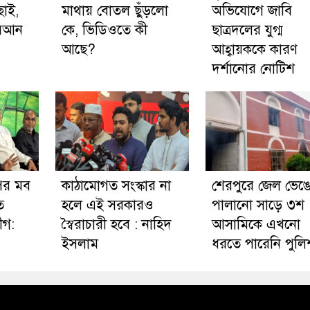
ছাই,
মাথায় বোতল ছুঁড়লো
অভিযোগে জাবি
োরআন
কে, ভিডিওতে কী
ছাত্রদলের যুগ্ম
আছে?
আহ্বায়ককে কারণ
দর্শানোর নোটিশ
ির মব
কাঠামোগত সংস্কার না
শেরপুরে জেল ভেঙ
ে
হলে এই সরকারও
পালানো সাড়ে ৩শ
ীগ:
স্বৈরাচারী হবে : নাহিদ
আসামিকে এখনো
ইসলাম
ধরতে পারেনি পুলি