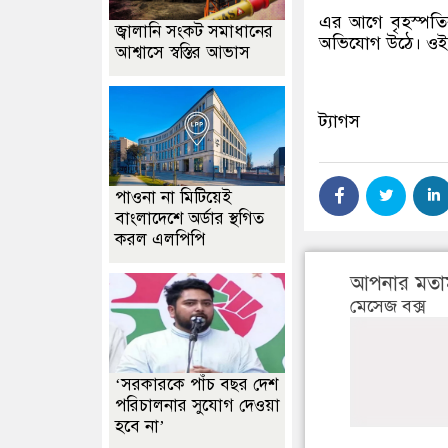
এর আগে বৃহস্পতিব
জ্বালানি সংকট সমাধানের
অভিযোগ উঠে। ওই 
আশ্বাসে স্বস্তির আভাস
ট্যাগস
পাওনা না মিটিয়েই
বাংলাদেশে অর্ডার স্থগিত
করল এলপিপি
আপনার মতা
মেসেজ বক্স
‘সরকারকে পাঁচ বছর দেশ
পরিচালনার সুযোগ দেওয়া
হবে না’