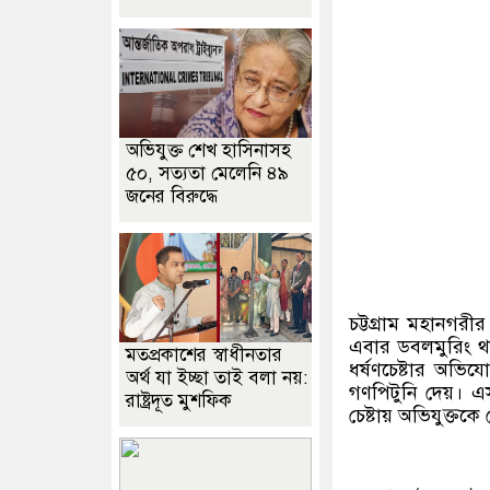
অভিযুক্ত শেখ হাসিনাসহ
৫০, সত্যতা মেলেনি ৪৯
জনের বিরুদ্ধে
চট্টগ্রাম মহানগ
এবার ডবলমুরিং থা
মতপ্রকাশের স্বাধীনতার
ধর্ষণচেষ্টার অভ
অর্থ যা ইচ্ছা তাই বলা নয়:
গণপিটুনি দেয়। এস
রাষ্ট্রদূত মুশফিক
চেষ্টায় অভিযুক্তক