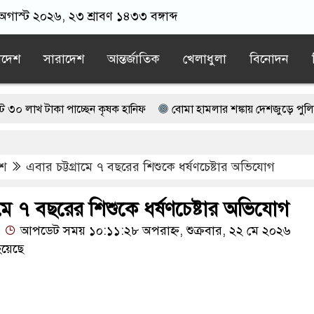
অগাস্ট ২০২৬, ২৩ শ্রাবণ ১৪৩৩ বঙ্গাব্দ
াদেশ
সারাদেশ
আন্তর্জাতিক
খেলাধুলা
বিনোদন
াকা পাচ্ছেন কৃষক হানিফ
বোমা হামলার শঙ্কায় দেশজুড়ে পুলিশের সতর্কত
টক, ভিডিও ভাইরাল
েশ
এবার চট্টগ্রামে ৭ বছরের শিশুকে ধর্ষণচেষ্টার অভিযোগ
ত বহিষ্কাকৃত গাজী নজরুলের ১২ অনুসারী
তমান সরকার: নাহিদ ইসলাম
রামে ৭ বছরের শিশুকে ধর্ষণচেষ্টার অভিযোগ
আপডেট সময় ১০:১১:২৮ অপরাহ্ন, শুক্রবার, ২২ মে ২০২৬
য়েছে