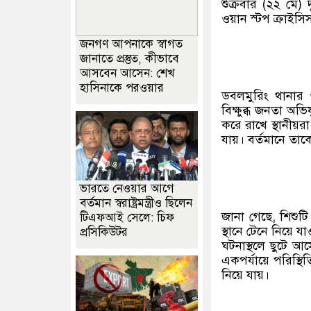
শুক্রবার (২২ মে)
ওয়ান স্টপ ক্রাইসিস
জনগণ আপনাকে স্বাগত
জানাতে প্রস্তুত, কীভাবে
আসবেন আসেন: শেখ
হাসিনাকে পরওয়ার
ডবলমুরিং থানার 
বিক্ষুব্ধ জনতা অ
করে রাখে স্থানীয়রা
যায়। বর্তমানে তাক
ভারতে নেওয়ার আগে
বর্তমান স্বরাষ্ট্রমন্ত্রীও ছিলেন
জানা গেছে, শিশুট
টিএফআই সেলে: চিফ
স্থানে টেনে নিয়ে 
প্রসিকিউটর
ঘটনাস্থলে ছুটে আ
একপর্যায়ে পরিস্থি
নিয়ে যায়।