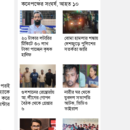
কনেপক্ষের সংঘর্ষ, আহত ১০
২০ টাকার লটারির
বোমা হামলার শঙ্কায়
টিকিটে ৩০ লাখ
দেশজুড়ে পুলিশের
টাকা পাচ্ছেন কৃষক
সতর্কতা জারি
হানিফ
ন পরই
্যাকে
গুলশানের রেস্তোরাঁয়
নারীর ঘর থেকে
ক করে
আ.লীগের গোপন
যুবদল সভাপতি
বৈঠক থেকে গ্রেপ্তার
আটক, ভিডিও
ন্টার
৬
ভাইরাল