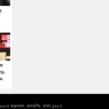
য়
লে
াত-
ঁন
০/এ শুক্রাবাদ, ধানমন্ডি, ঢাকা-১২০৭