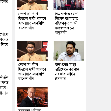
তালের
দেশে আ.লীগ
বিএনপিতে যোগ
ফিরলে দায়ী থাকবে
দিলেন জামায়াত
জামায়াত-এনসিপি:
বহিষ্কাকৃত গাজী
রাশেদ খাঁন
নজরুলের ১২
অনুসারী
 গেলে
রুদ্ধ
 নিয়ে
দেশে আ.লীগ
জনগণের আস্থা
ফিরলে দায়ী থাকবে
হারিয়েছে বর্তমান
জামায়াত-এনসিপি:
সরকার: নাহিদ
ির্জন
রাশেদ খাঁন
ইসলাম
দ্রুত
 করে।
থানায়
সক্ষমতা পরীক্ষা