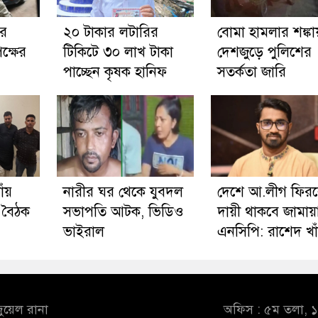
ার
২০ টাকার লটারির
বোমা হামলার শঙ্কা
ক্ষের
টিকিটে ৩০ লাখ টাকা
দেশজুড়ে পুলিশের
পাচ্ছেন কৃষক হানিফ
সতর্কতা জারি
াঁয়
নারীর ঘর থেকে যুবদল
দেশে আ.লীগ ফির
 বৈঠক
সভাপতি আটক, ভিডিও
দায়ী থাকবে জামায়
ভাইরাল
এনসিপি: রাশেদ খা
ুয়েল রানা
অফিস : ৫ম তলা, ১০