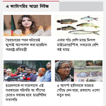
এ ক্যাটাগরির আরো নিউজ
স্বৈরাচারের পতন ঘটাতেই
এবার পাঁচ দেশি মাছে মিলল
জুলাই আন্দোলন করা হয়েছিল:
মাইক্রোপ্লাস্টিক, সবচেয়ে বেশি
পররাষ্ট্র প্রতিমন্ত্রী
কই মাছে
ছাত্রদলকে না সামলালে এই
৫ আগস্ট হাসিনাকে ভারতে
সরকারের পরিণতি আ.লীগের
পৌঁছে দেন যারা, প্রকাশ্যে এলো
চেয়েও ভয়াবহ হবে: ছাত্রশিবির
নতুন তথ্য
সভাপতি