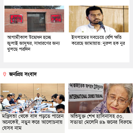
আগামীকাল উদ্বোধন হচ্ছে
ইসলামের সবচেয়ে বেশি ক্ষতি
জুলাই জাদুঘর, সাধারণের জন্য
করেছে জামায়াত: নুরুল হক নুর
খুলছে পরদিন
জনপ্রিয় সংবাদ
মন্ত্রিসভা থেকে বাদ পড়তে পারেন
অভিযুক্ত শেখ হাসিনাসহ ৫০,
অনেকেই, নতুন করে আলোচনায়
সত্যতা মেলেনি ৪৯ জনের বিরুদ্ধে
যেসব নাম