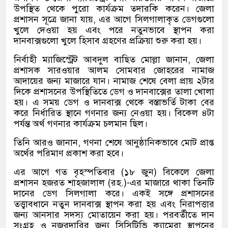
উপস্থিত থেকে পুরো কার্যক্রম তদারকি করেন। জেলা
প্রশাসন সূত্রে জানা যায়, এর আগে সিলগালাকৃত ডেগগুলো
খুলে দেওয়া হয় এবং পরে নতুনভাবে স্থাপন করা
দানবাক্সগুলো খুলে হিসাব গ্রহণের প্রক্রিয়া শুরু করা হয়।
নির্বাহী ম্যাজিস্ট্রেট আবদুল বাছিত মোল্লা জানান, জেলা
প্রশাসক সারওয়ার আলম সোমবার জোহরের নামাজ
আদায়ের জন্য মাজারে যান। নামাজ শেষে বেলা প্রায় ২টার
দিকে প্রশাসনের উপস্থিতিতে ডেগ ও দানবাক্সের তালা খোলা
হয়। এ সময় ডেগ ও দানবাক্স থেকে বস্তাভর্তি টাকা বের
করে নির্ধারিত স্থানে গণনার জন্য নেওয়া হয়। বিকেল ৪টা
পর্যন্ত অর্থ গণনার কার্যক্রম চলমান ছিল।
তিনি আরও জানান, গণনা শেষে আনুষ্ঠানিকভাবে মোট প্রাপ্ত
অর্থের পরিমাণ প্রকাশ করা হবে।
এর আগে গত বৃহস্পতিবার (১৮ জুন) বিকেলে জেলা
প্রশাসন হজরত শাহজালাল (রহ.)-এর মাজারে থাকা তিনটি
দানের ডেগ সিলগালা করে। একই সঙ্গে প্রশাসনের
তত্ত্বাবধানে নতুন দানবাক্স স্থাপন করা হয় এবং নিরাপত্তার
জন্য আনসার সদস্য মোতায়েন করা হয়। পরবর্তীতে দান
সংগ্রহ ও নজরদারির জন্য সিসিটিভি ক্যামেরা স্থাপনের