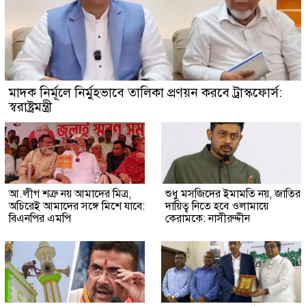
মাদক নির্মূলে নির্মুহভাবে তালিকা প্রণয়ন করবে ট্রাস্কফোর্স:
স্বরাষ্ট্রমন্ত্রী
আ.লীগ শত্রু নয় আমাদের মিত্র,
শুধু মসজিদের ইমামতি নয়, জাতির
অচিরেই আমাদের সঙ্গে মিশে যাবে:
দায়িত্ব নিতে হবে ওলামায়ে
বিএনপির এমপি
কেরামকে: নাসীরুদ্দীন