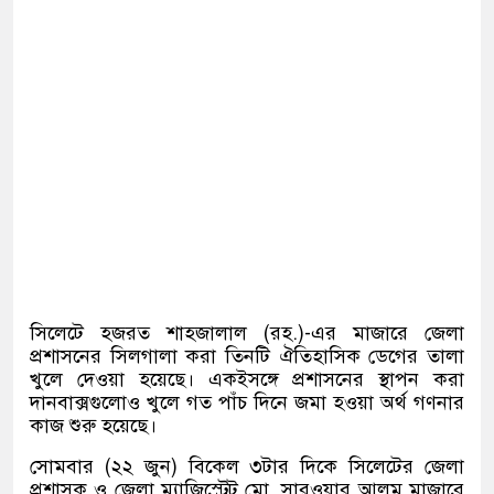
সিলেটে হজরত শাহজালাল (রহ.)-এর মাজারে জেলা
প্রশাসনের সিলগালা করা তিনটি ঐতিহাসিক ডেগের তালা
খুলে দেওয়া হয়েছে। একইসঙ্গে প্রশাসনের স্থাপন করা
দানবাক্সগুলোও খুলে গত পাঁচ দিনে জমা হওয়া অর্থ গণনার
কাজ শুরু হয়েছে।
সোমবার (২২ জুন) বিকেল ৩টার দিকে সিলেটের জেলা
প্রশাসক ও জেলা ম্যাজিস্ট্রেট মো. সারওয়ার আলম মাজারে