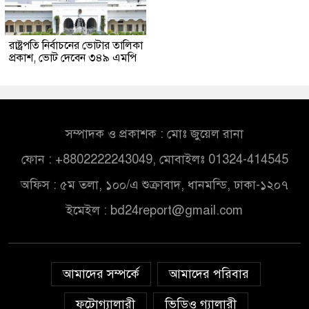
রাষ্ট্রপতি নির্বাচনের ভোটার তালিকা
প্রকাশ, ভোট দেবেন ৩৪৯ এমপি
সম্পাদক ও প্রকাশক : মোঃ জুয়েল রানা
ফোন : +8802222243049, মোবাইলঃ 01324-414545
অফিস : ৫ম তলা, ১০০/এ শুক্রাবাদ, ধানমন্ডি, ঢাকা-১২০৭
ইমেইল :
bd24report@gmail.com
আমাদের সম্পর্কে
আমাদের পরিবার
ফটোগ্যালারী
ভিডিও গ্যালারী