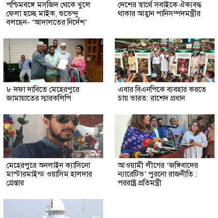
পশ্চিমবঙ্গে মসজিদ থেকে খুলে
দেশের স্বার্থে সবাইকে ঐক্যবদ্ধ
ফেলা হচ্ছে মাইক, শুভেন্দু
থাকার আহ্বান পানিসম্পদমন্ত্রীর
বলছেন- ‘আদালতের নির্দেশ’
৮ দফা দাবিতে মেহেরপুরে
এবার বিএনপিকে ব্যবহার করতে
জামায়াতের স্মারকলিপি
চায় ভারত: রাশেদ প্রধান
মেহেরপুরে অনলাইন ক্যাসিনো
আওয়ামী লীগের ‘জঙ্গিবাদের
মাস্টারমাইন্ড ওয়াসিম হালদার
ন্যারেটিভ’ পুরনো রাজনীতি :
গ্রেপ্তার
পররাষ্ট্র প্রতিমন্ত্রী