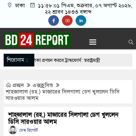
ঢাকা
১১:৫৮:০১ পিএম
, শুক্রবার, ০৭ অগাস্ট ২০২৬,
২২ শ্রাবণ ১৪৩৩ বঙ্গাব্দ
শিরোনাম ::
র্মুহভাবে তালিকা প্রণয়ন করবে ট্রাস্কফোর্স: স্বরাষ্ট্রমন্ত্রী
য় আমাদের মিত্র, অচিরেই আমাদের সঙ্গে মিশে যাবে:
প্রচ্ছদ
এক্সক্লুসিভ
শাহজালাল (রহ.) মাজারের সিলগালা ডেগ খুললেন ডিসি
সারওয়ার আলম
 ইমামতি নয়, জাতির দায়িত্ব নিতে হবে ওলামায়ে
্দীন
শাহজালাল (রহ.) মাজারের সিলগালা ডেগ খুললেন
ডিসি সারওয়ার আলম
সজিদ থেকে খুলে ফেলা হচ্ছে মাইক, শুভেন্দু বলছেন-
ডেস্ক রিপোর্ট